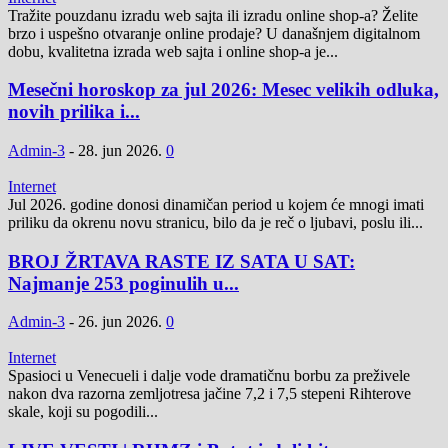
Tražite pouzdanu izradu web sajta ili izradu online shop-a? Želite
brzo i uspešno otvaranje online prodaje? U današnjem digitalnom
dobu, kvalitetna izrada web sajta i online shop-a je...
Mesečni horoskop za jul 2026: Mesec velikih odluka,
novih prilika i...
Admin-3
-
28. jun 2026.
0
Internet
Jul 2026. godine donosi dinamičan period u kojem će mnogi imati
priliku da okrenu novu stranicu, bilo da je reč o ljubavi, poslu ili...
BROJ ŽRTAVA RASTE IZ SATA U SAT:
Najmanje 253 poginulih u...
Admin-3
-
26. jun 2026.
0
Internet
Spasioci u Venecueli i dalje vode dramatičnu borbu za preživele
nakon dva razorna zemljotresa jačine 7,2 i 7,5 stepeni Rihterove
skale, koji su pogodili...