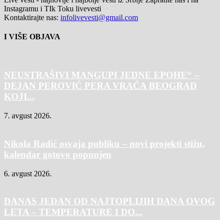
Instagramu i TIk Toku livevesti
Kontaktirajte nas:
infolivevesti@gmail.com
I VIŠE OBJAVA
NEUSTRAŠIVI MANGUPI JEDNE EPOHE“ –
DEJAN PEROVIĆ PERA VRAĆA BEOGRAD
KOJI...
7. avgust 2026.
Nikola Radić osvaja publiku – novi projekti stižu,
kalendar gotovo popunjen
6. avgust 2026.
DANAS JEDAN OD NAJTOPLIJIH DANA OVOG
LETA – TEMPERATURE I DO...