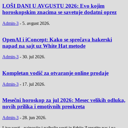
LOŠI DANI U AVGUSTU 2026: Evo kojim
horoskopskim znacima se savetuje dodatni oprez
Admin-3
-
5. avgust 2026.
OpenAI i iConcept: Kako se sprečava hakerski
napad na sajt uz White Hat metode
Admin-3
-
30. jul 2026.
Kompletan vodič za otvaranje online prodaje
Admin-3
-
17. jul 2026.
Mesečni horoskop za jul 2026: Mesec velikih odluka,
novih prilika i emotivnih preokreta
Admin-3
-
28. jun 2026.
Live vesti - najnovije i najbolje vesti iz Srbije Zapratite nas i na