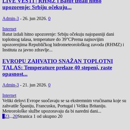
LIVE VESTI | RHMZ i Batut izdali hitno
upozorenje: Srbiju očekuju...
Admin-3
-
26. jun 2026.
0
Internet
Batut izdali hitno upozorenje: Srbiju očekuju najopasniji dani
toplotnog talasa, temperature do 39°CPrema najnovijim
upozorenjima Republičkog hidrometeorološkog zavoda (RHMZ) i
Instituta za javno zdravlje...
EVROPU ZAHVATIO SNAŽAN TOPLOTNI
TALAS: Temperature prelaze 40 stepeni, raste
opasnost...
Admin-3
-
21. jun 2026.
0
Internet
Veliki delovi Evrope suočavaju se sa ekstremnim vrućinama koje su
zahvatile Španiju, Francusku, Portugal i Veliku Britaniju.
Meteorološke službe upozoravaju da bi naredni dani...
1
2
3
...
20
Stranica 1 od ukupno 20