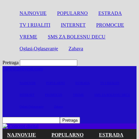
NAJNOVIJE
POPULARNO
ESTRADA
TV I RIJALITI
INTERNET
PROMOCIJE
VREME
SMS ZA BOLESNU DECU
Oglasi-Oglasavanje
Zabava
Pretraga
www.livevesti.com
NAJNOVIJE
POPULARNO
ESTRADA
TV I RIJALITI
INTERNET
PROMOCIJE
VREME
SMS ZA BOLESNU DECU
Oglasi-Oglasavanje
Zabava
NAJNOVIJE
POPULARNO
ESTRADA