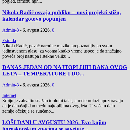
pogled, između njih...
Nikola Radić osvaja publiku – novi projekti stižu,
kalendar gotovo popunjen
Admin-3
-
6. avgust 2026.
0
Estrada
Nikola Radić, pevač narodne muzike prepoznatljiv po svom
jedinstvenom glasu, za veoma kratko vreme uspeo je da značajno
poveća broj nastupa i stekne veliku...
DANAS JEDAN OD NAJTOPLIJIH DANA OVOG
LETA – TEMPERATURE I DO...
Admin-3
-
6. avgust 2026.
0
Internet
Srbiju je zahvatio snažan toplotni talas, a meteorolozi upozoravaju
da je današnji dan među najtoplijima ovog leta. U većem delu
zemlje očekuje se sunčano...
LOŠI DANI U AVGUSTU 2026: Evo kojim
horoskopskim znacima se savetuje...