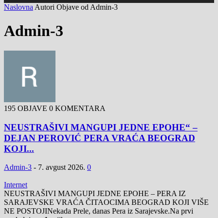
Naslovna
Autori
Objave od Admin-3
Admin-3
195 OBJAVE
0 KOMENTARA
NEUSTRAŠIVI MANGUPI JEDNE EPOHE“ –
DEJAN PEROVIĆ PERA VRAĆA BEOGRAD
KOJI...
Admin-3
-
7. avgust 2026.
0
Internet
NEUSTRAŠIVI MANGUPI JEDNE EPOHE – PERA IZ
SARAJEVSKE VRAĆA ČITAOCIMA BEOGRAD KOJI VIŠE
NE POSTOJINekada Prele, danas Pera iz Sarajevske.Na prvi