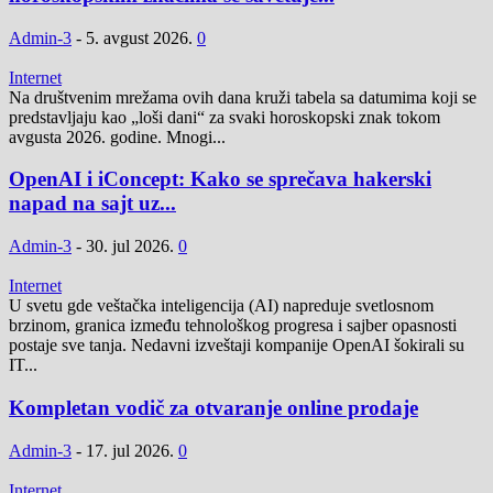
Admin-3
-
5. avgust 2026.
0
Internet
Na društvenim mrežama ovih dana kruži tabela sa datumima koji se
predstavljaju kao „loši dani“ za svaki horoskopski znak tokom
avgusta 2026. godine. Mnogi...
OpenAI i iConcept: Kako se sprečava hakerski
napad na sajt uz...
Admin-3
-
30. jul 2026.
0
Internet
U svetu gde veštačka inteligencija (AI) napreduje svetlosnom
brzinom, granica između tehnološkog progresa i sajber opasnosti
postaje sve tanja. Nedavni izveštaji kompanije OpenAI šokirali su
IT...
Kompletan vodič za otvaranje online prodaje
Admin-3
-
17. jul 2026.
0
Internet