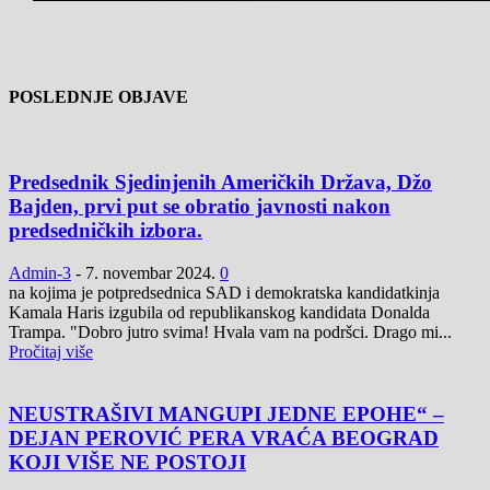
POSLEDNJE OBJAVE
Predsednik Sjedinjenih Američkih Država, Džo
Bajden, prvi put se obratio javnosti nakon
predsedničkih izbora.
Admin-3
-
7. novembar 2024.
0
na kojima je potpredsednica SAD i demokratska kandidatkinja
Kamala Haris izgubila od republikanskog kandidata Donalda
Trampa. "Dobro jutro svima! Hvala vam na podršci. Drago mi...
Pročitaj više
NEUSTRAŠIVI MANGUPI JEDNE EPOHE“ –
DEJAN PEROVIĆ PERA VRAĆA BEOGRAD
KOJI VIŠE NE POSTOJI