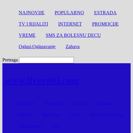
NAJNOVIJE
POPULARNO
ESTRADA
TV I RIJALITI
INTERNET
PROMOCIJE
VREME
SMS ZA BOLESNU DECU
Oglasi-Oglasavanje
Zabava
Pretraga
www.livevesti.com
NAJNOVIJE
POPULARNO
ESTRADA
TV I RIJALITI
INTERNET
PROMOCIJE
VREME
SMS ZA BOLESNU DECU
Oglasi-Oglasavanje
Zabava