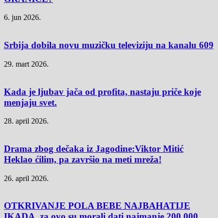
6. jun 2026.
Srbija dobila novu muzičku televiziju na kanalu 609
29. mart 2026.
Kada je ljubav jača od profita, nastaju priče koje
menjaju svet.
28. april 2026.
Drama zbog dečaka iz Jagodine:Viktor Mitić
Heklao ćilim, pa završio na meti mreža!
26. april 2026.
OTKRIVANJE POLA BEBE NAJBAHATIJE
IKADA, za ovo su morali dati najmanje 200.000