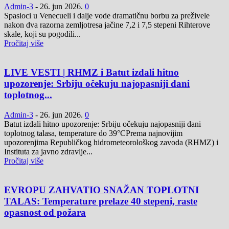
Admin-3
-
26. jun 2026.
0
Spasioci u Venecueli i dalje vode dramatičnu borbu za preživele
nakon dva razorna zemljotresa jačine 7,2 i 7,5 stepeni Rihterove
skale, koji su pogodili...
Pročitaj više
LIVE VESTI | RHMZ i Batut izdali hitno
upozorenje: Srbiju očekuju najopasniji dani
toplotnog...
Admin-3
-
26. jun 2026.
0
Batut izdali hitno upozorenje: Srbiju očekuju najopasniji dani
toplotnog talasa, temperature do 39°CPrema najnovijim
upozorenjima Republičkog hidrometeorološkog zavoda (RHMZ) i
Instituta za javno zdravlje...
Pročitaj više
EVROPU ZAHVATIO SNAŽAN TOPLOTNI
TALAS: Temperature prelaze 40 stepeni, raste
opasnost od požara