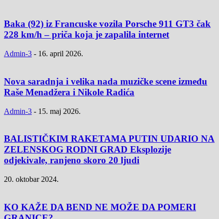
Baka (92) iz Francuske vozila Porsche 911 GT3 čak
228 km/h – priča koja je zapalila internet
Admin-3
-
16. april 2026.
Nova saradnja i velika nada muzičke scene između
Raše Menadžera i Nikole Radića
Admin-3
-
15. maj 2026.
BALISTIČKIM RAKETAMA PUTIN UDARIO NA
ZELENSKOG RODNI GRAD Eksplozije
odjekivale, ranjeno skoro 20 ljudi
20. oktobar 2024.
KO KAŽE DA BEND NE MOŽE DA POMERI
GRANICE?