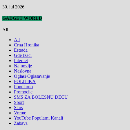
30. jul 2026.
GADGET WORLD
All
All
Crna Hronika
Estrada
Gde Izaci
Internet
Najnovije
Naslovna
Oglasi-Oglasavanje
POLITIKA
Popularno
Promocije
SMS ZA BOLESNU DECU
Sport
Stars
Vreme
YouTube Popularni Kanali
Zabava