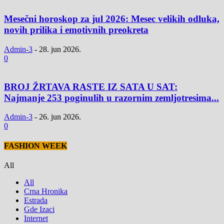
Mesečni horoskop za jul 2026: Mesec velikih odluka,
novih prilika i emotivnih preokreta
Admin-3
-
28. jun 2026.
0
BROJ ŽRTAVA RASTE IZ SATA U SAT:
Najmanje 253 poginulih u razornim zemljotresima...
Admin-3
-
26. jun 2026.
0
FASHION WEEK
All
All
Crna Hronika
Estrada
Gde Izaci
Internet