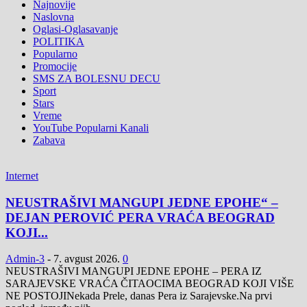
Najnovije
Naslovna
Oglasi-Oglasavanje
POLITIKA
Popularno
Promocije
SMS ZA BOLESNU DECU
Sport
Stars
Vreme
YouTube Popularni Kanali
Zabava
Internet
NEUSTRAŠIVI MANGUPI JEDNE EPOHE“ –
DEJAN PEROVIĆ PERA VRAĆA BEOGRAD
KOJI...
Admin-3
-
7. avgust 2026.
0
NEUSTRAŠIVI MANGUPI JEDNE EPOHE – PERA IZ
SARAJEVSKE VRAĆA ČITAOCIMA BEOGRAD KOJI VIŠE
NE POSTOJINekada Prele, danas Pera iz Sarajevske.Na prvi