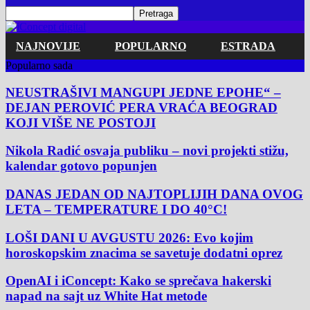
NAJNOVIJE
POPULARNO
ESTRADA
Popularno sada
NEUSTRAŠIVI MANGUPI JEDNE EPOHE“ –
DEJAN PEROVIĆ PERA VRAĆA BEOGRAD
KOJI VIŠE NE POSTOJI
Nikola Radić osvaja publiku – novi projekti stižu,
kalendar gotovo popunjen
DANAS JEDAN OD NAJTOPLIJIH DANA OVOG
LETA – TEMPERATURE I DO 40°C!
LOŠI DANI U AVGUSTU 2026: Evo kojim
horoskopskim znacima se savetuje dodatni oprez
OpenAI i iConcept: Kako se sprečava hakerski
napad na sajt uz White Hat metode