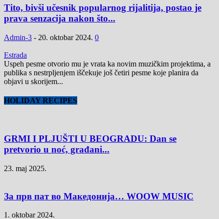
Tito, bivši učesnik popularnog rijalitija, postao je
prava senzacija nakon što...
Admin-3
-
20. oktobar 2024.
0
Estrada
Uspeh pesme otvorio mu je vrata ka novim muzičkim projektima, a
publika s nestrpljenjem iščekuje još četiri pesme koje planira da
objavi u skorijem...
HOLIDAY RECIPES
GRMI I PLJUŠTI U BEOGRADU: Dan se
pretvorio u noć, građani...
23. maj 2025.
За прв пат во Македонија… WOOW MUSIC
1. oktobar 2024.