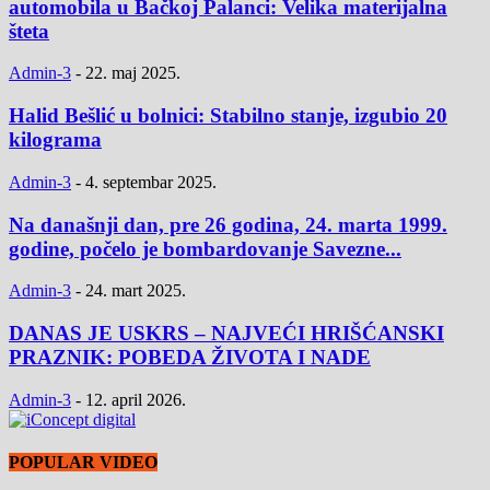
automobila u Bačkoj Palanci: Velika materijalna
šteta
Admin-3
-
22. maj 2025.
Halid Bešlić u bolnici: Stabilno stanje, izgubio 20
kilograma
Admin-3
-
4. septembar 2025.
Na današnji dan, pre 26 godina, 24. marta 1999.
godine, počelo je bombardovanje Savezne...
Admin-3
-
24. mart 2025.
DANAS JE USKRS – NAJVEĆI HRIŠĆANSKI
PRAZNIK: POBEDA ŽIVOTA I NADE
Admin-3
-
12. april 2026.
POPULAR VIDEO