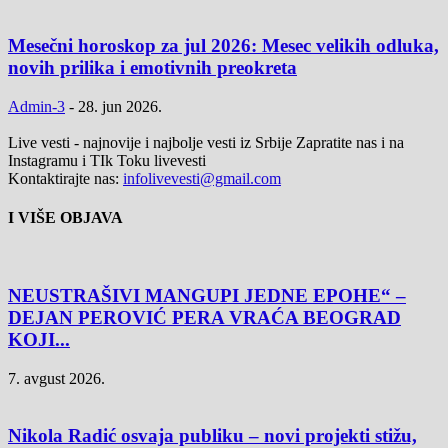
Mesečni horoskop za jul 2026: Mesec velikih odluka,
novih prilika i emotivnih preokreta
Admin-3
-
28. jun 2026.
Live vesti - najnovije i najbolje vesti iz Srbije Zapratite nas i na
Instagramu i TIk Toku livevesti
Kontaktirajte nas:
infolivevesti@gmail.com
I VIŠE OBJAVA
NEUSTRAŠIVI MANGUPI JEDNE EPOHE“ –
DEJAN PEROVIĆ PERA VRAĆA BEOGRAD
KOJI...
7. avgust 2026.
Nikola Radić osvaja publiku – novi projekti stižu,