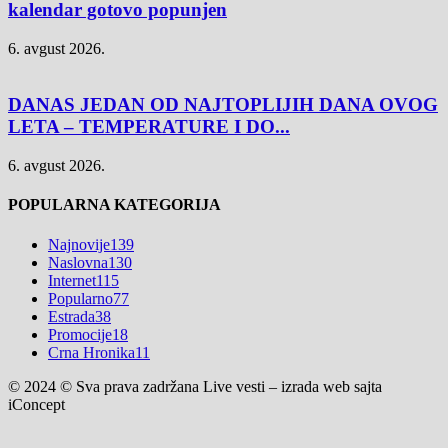
kalendar gotovo popunjen
6. avgust 2026.
DANAS JEDAN OD NAJTOPLIJIH DANA OVOG
LETA – TEMPERATURE I DO...
6. avgust 2026.
POPULARNA KATEGORIJA
Najnovije
139
Naslovna
130
Internet
115
Popularno
77
Estrada
38
Promocije
18
Crna Hronika
11
© 2024 © Sva prava zadržana Live vesti – izrada web sajta
iConcept