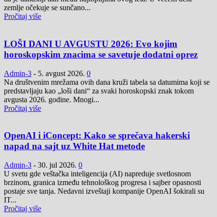
zemlje očekuje se sunčano...
Pročitaj više
LOŠI DANI U AVGUSTU 2026: Evo kojim
horoskopskim znacima se savetuje dodatni oprez
Admin-3
-
5. avgust 2026.
0
Na društvenim mrežama ovih dana kruži tabela sa datumima koji se
predstavljaju kao „loši dani“ za svaki horoskopski znak tokom
avgusta 2026. godine. Mnogi...
Pročitaj više
OpenAI i iConcept: Kako se sprečava hakerski
napad na sajt uz White Hat metode
Admin-3
-
30. jul 2026.
0
U svetu gde veštačka inteligencija (AI) napreduje svetlosnom
brzinom, granica između tehnološkog progresa i sajber opasnosti
postaje sve tanja. Nedavni izveštaji kompanije OpenAI šokirali su
IT...
Pročitaj više