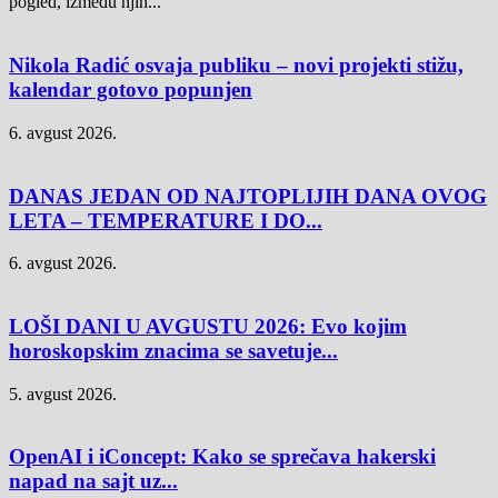
pogled, između njih...
Nikola Radić osvaja publiku – novi projekti stižu,
kalendar gotovo popunjen
6. avgust 2026.
DANAS JEDAN OD NAJTOPLIJIH DANA OVOG
LETA – TEMPERATURE I DO...
6. avgust 2026.
LOŠI DANI U AVGUSTU 2026: Evo kojim
horoskopskim znacima se savetuje...
5. avgust 2026.
OpenAI i iConcept: Kako se sprečava hakerski
napad na sajt uz...