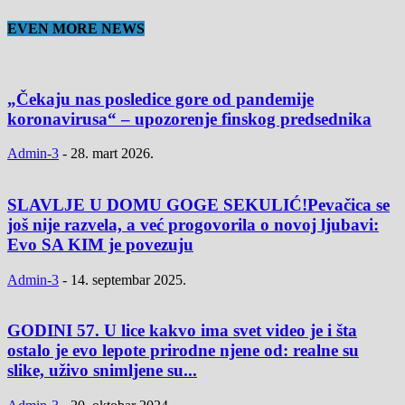
EVEN MORE NEWS
„Čekaju nas posledice gore od pandemije
koronavirusa“ – upozorenje finskog predsednika
Admin-3
-
28. mart 2026.
SLAVLJE U DOMU GOGE SEKULIĆ!Pevačica se
još nije razvela, a već progovorila o novoj ljubavi:
Evo SA KIM je povezuju
Admin-3
-
14. septembar 2025.
GODINI 57. U lice kakvo ima svet video je i šta
ostalo je evo lepote prirodne njene od: realne su
slike, uživo snimljene su...