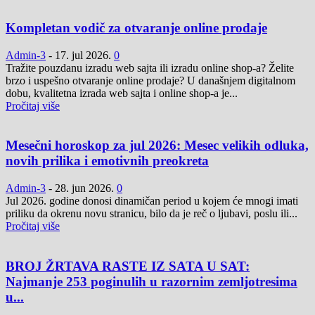
Kompletan vodič za otvaranje online prodaje
Admin-3
-
17. jul 2026.
0
Tražite pouzdanu izradu web sajta ili izradu online shop-a? Želite
brzo i uspešno otvaranje online prodaje? U današnjem digitalnom
dobu, kvalitetna izrada web sajta i online shop-a je...
Pročitaj više
Mesečni horoskop za jul 2026: Mesec velikih odluka,
novih prilika i emotivnih preokreta
Admin-3
-
28. jun 2026.
0
Jul 2026. godine donosi dinamičan period u kojem će mnogi imati
priliku da okrenu novu stranicu, bilo da je reč o ljubavi, poslu ili...
Pročitaj više
BROJ ŽRTAVA RASTE IZ SATA U SAT:
Najmanje 253 poginulih u razornim zemljotresima
u...