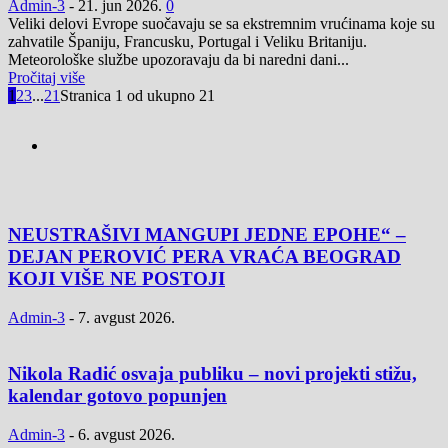
Admin-3
-
21. jun 2026.
0
Veliki delovi Evrope suočavaju se sa ekstremnim vrućinama koje su
zahvatile Španiju, Francusku, Portugal i Veliku Britaniju.
Meteorološke službe upozoravaju da bi naredni dani...
Pročitaj više
1
2
3
...
21
Stranica 1 od ukupno 21
NEUSTRAŠIVI MANGUPI JEDNE EPOHE“ –
DEJAN PEROVIĆ PERA VRAĆA BEOGRAD
KOJI VIŠE NE POSTOJI
Admin-3
-
7. avgust 2026.
Nikola Radić osvaja publiku – novi projekti stižu,
kalendar gotovo popunjen
Admin-3
-
6. avgust 2026.