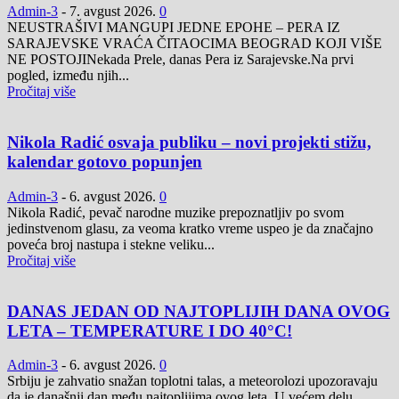
Admin-3
-
7. avgust 2026.
0
NEUSTRAŠIVI MANGUPI JEDNE EPOHE – PERA IZ
SARAJEVSKE VRAĆA ČITAOCIMA BEOGRAD KOJI VIŠE
NE POSTOJINekada Prele, danas Pera iz Sarajevske.Na prvi
pogled, između njih...
Pročitaj više
Nikola Radić osvaja publiku – novi projekti stižu,
kalendar gotovo popunjen
Admin-3
-
6. avgust 2026.
0
Nikola Radić, pevač narodne muzike prepoznatljiv po svom
jedinstvenom glasu, za veoma kratko vreme uspeo je da značajno
poveća broj nastupa i stekne veliku...
Pročitaj više
DANAS JEDAN OD NAJTOPLIJIH DANA OVOG
LETA – TEMPERATURE I DO 40°C!
Admin-3
-
6. avgust 2026.
0
Srbiju je zahvatio snažan toplotni talas, a meteorolozi upozoravaju
da je današnji dan među najtoplijima ovog leta. U većem delu