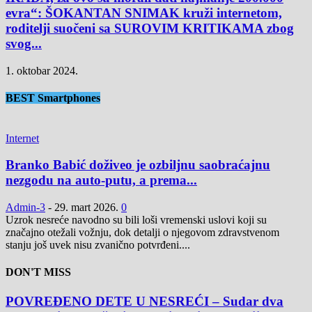
evra“: ŠOKANTAN SNIMAK kruži internetom,
roditelji suočeni sa SUROVIM KRITIKAMA zbog
svog...
1. oktobar 2024.
BEST Smartphones
Internet
Branko Babić doživeo je ozbiljnu saobraćajnu
nezgodu na auto-putu, a prema...
Admin-3
-
29. mart 2026.
0
Uzrok nesreće navodno su bili loši vremenski uslovi koji su
značajno otežali vožnju, dok detalji o njegovom zdravstvenom
stanju još uvek nisu zvanično potvrđeni....
DON'T MISS
POVREĐENO DETE U NESREĆI – Sudar dva