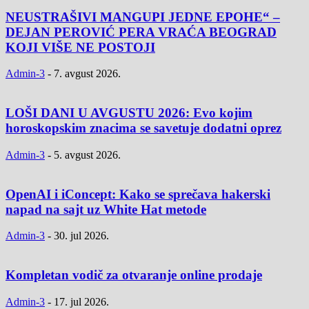
NEUSTRAŠIVI MANGUPI JEDNE EPOHE“ –
DEJAN PEROVIĆ PERA VRAĆA BEOGRAD
KOJI VIŠE NE POSTOJI
Admin-3
-
7. avgust 2026.
LOŠI DANI U AVGUSTU 2026: Evo kojim
horoskopskim znacima se savetuje dodatni oprez
Admin-3
-
5. avgust 2026.
OpenAI i iConcept: Kako se sprečava hakerski
napad na sajt uz White Hat metode
Admin-3
-
30. jul 2026.
Kompletan vodič za otvaranje online prodaje
Admin-3
-
17. jul 2026.