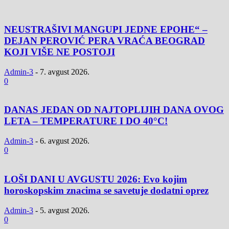
NEUSTRAŠIVI MANGUPI JEDNE EPOHE“ –
DEJAN PEROVIĆ PERA VRAĆA BEOGRAD
KOJI VIŠE NE POSTOJI
Admin-3
-
7. avgust 2026.
0
DANAS JEDAN OD NAJTOPLIJIH DANA OVOG
LETA – TEMPERATURE I DO 40°C!
Admin-3
-
6. avgust 2026.
0
LOŠI DANI U AVGUSTU 2026: Evo kojim
horoskopskim znacima se savetuje dodatni oprez
Admin-3
-
5. avgust 2026.
0