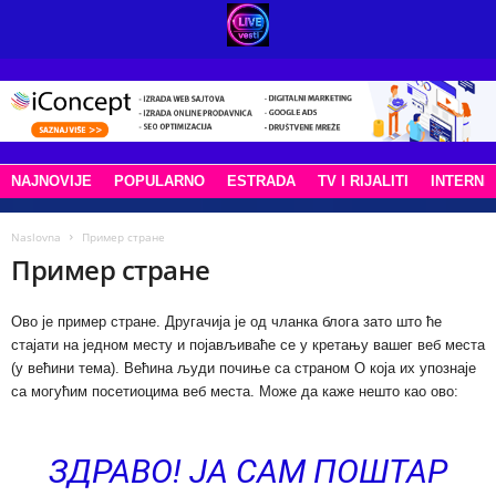
NAJNOVIJE
POPULARNO
ESTRADA
TV I RIJALITI
INTERNE
Naslovna
Пример стране
Пример стране
Ово је пример стране. Другачија је од чланка блога зато што ће
стајати на једном месту и појављиваће се у кретању вашег веб места
(у већини тема). Већина људи почиње са страном О која их упознаје
са могућим посетиоцима веб места. Може да каже нешто као ово:
ЗДРАВО! ЈА САМ ПОШТАР