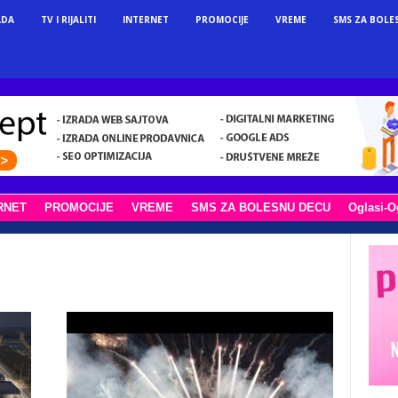
ADA
TV I RIJALITI
INTERNET
PROMOCIJE
VREME
SMS ZA BOLE
RNET
PROMOCIJE
VREME
SMS ZA BOLESNU DECU
Oglasi-O