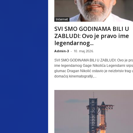
Internet
SVI SMO GODINAMA BILI U
ZABLUDI: Ovo je pravo ime
legendarnog...
Admin-3
-
10. maj 2026.
SVI SMO GODINAMA BILI U ZABLUDI: Ovo je pr
ime legendarnog Gage Nikolića Legendarni srps
glumac Dragan Nikolić ostavio je neizbrisiv trag 
domaćoj kinematografiji,...