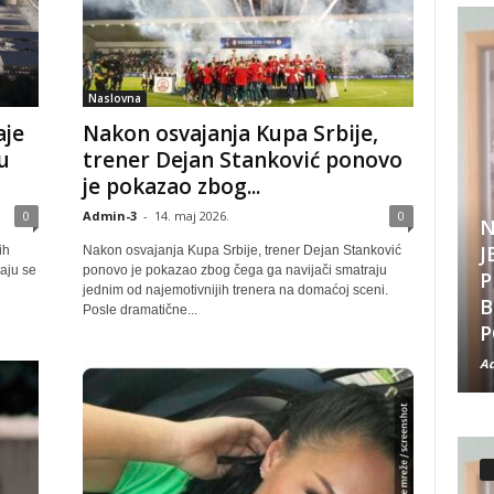
Naslovna
aje
Nakon osvajanja Kupa Srbije,
u
trener Dejan Stanković ponovo
je pokazao zbog...
0
Admin-3
-
14. maj 2026.
0
N
J
ih
Nakon osvajanja Kupa Srbije, trener Dejan Stanković
jaju se
ponovo je pokazao zbog čega ga navijači smatraju
P
jednim od najemotivnijih trenera na domaćoj sceni.
B
Posle dramatične...
P
Ad