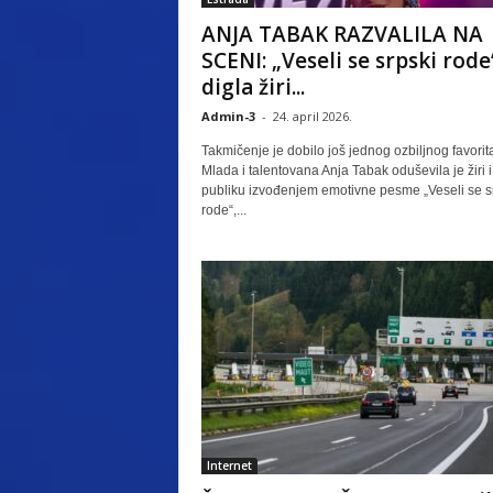
ANJA TABAK RAZVALILA NA
SCENI: „Veseli se srpski rode
digla žiri...
Admin-3
-
24. april 2026.
Takmičenje je dobilo još jednog ozbiljnog favorit
Mlada i talentovana Anja Tabak oduševila je žiri i
publiku izvođenjem emotivne pesme „Veseli se s
rode“,...
Internet