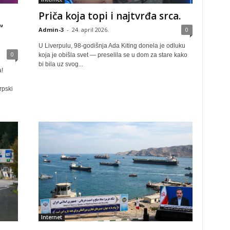
Priča koja topi i najtvrđa srca.
“
Admin-3
-
24. april 2026.
0
U Liverpulu, 98-godišnja Ada Kiting donela je odluku
0
koja je obišla svet — preselila se u dom za stare kako
bi bila uz svog...
a!
rpski
Internet