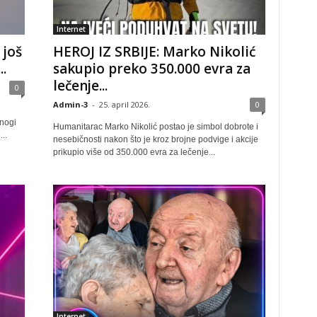
Internet
 još
HEROJ IZ SRBIJE: Marko Nikolić
.
sakupio preko 350.000 evra za
lečenje...
0
Admin-3
-
25. april 2026.
0
mnogi
Humanitarac Marko Nikolić postao je simbol dobrote i
..
nesebičnosti nakon što je kroz brojne podvige i akcije
prikupio više od 350.000 evra za lečenje...
Internet