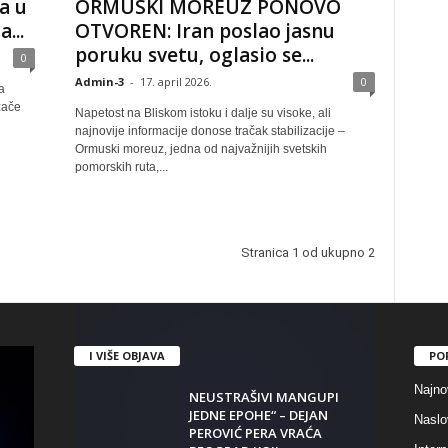
a u
ORMUSKI MOREUZ PONOVO
...
OTVOREN: Iran poslao jasnu
poruku svetu, oglasio se...
0
Admin-3
-
17. april 2026.
0
a
zače
Napetost na Bliskom istoku i dalje su visoke, ali
najnovije informacije donose tračak stabilizacije –
Ormuski moreuz, jedna od najvažnijih svetskih
pomorskih ruta,...
Stranica 1 od ukupno 2
I VIŠE OBJAVA
PO
Najno
NEUSTRAŠIVI MANGUPI
JEDNE EPOHE“ – DEJAN
Naslo
PEROVIĆ PERA VRAĆA