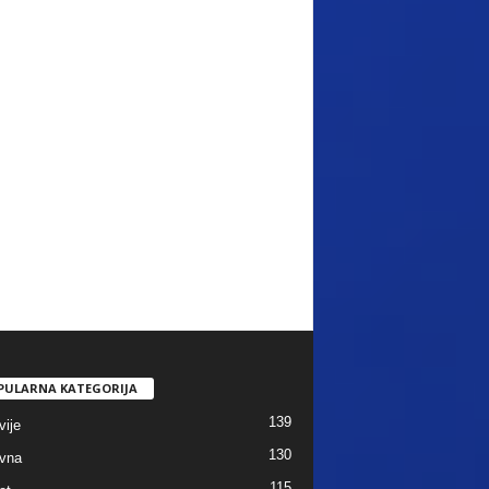
PULARNA KATEGORIJA
139
vije
130
vna
115