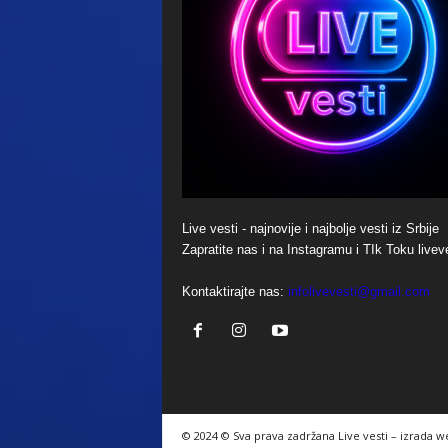
Live vesti - najnovije i najbolje vesti iz Srbije
Zapratite nas i na Instagramu i TIk Toku livev
Kontaktirajte nas:
infolivevesti@gmail.com
© 2024 © Sva prava zadržana Live vesti – izrada w