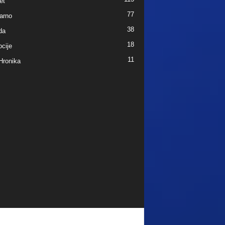
et
77
arno
38
da
18
cije
11
Hronika