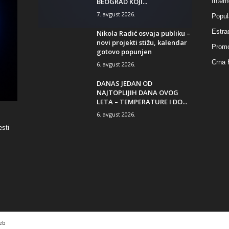
BEOGRAD KOJI...
Intern
7. avgust 2026.
Popul
Estra
Nikola Radić osvaja publiku –
novi projekti stižu, kalendar
Promo
gotovo popunjen
Crna 
6. avgust 2026.
DANAS JEDAN OD
NAJTOPLIJIH DANA OVOG
LETA – TEMPERATURE I DO...
6. avgust 2026.
esti
eb