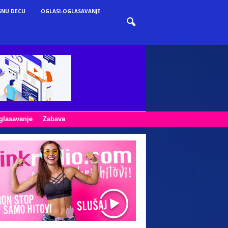
SNU DECU
OGLASI-OGLASAVANJE
glasavanje
Zabava