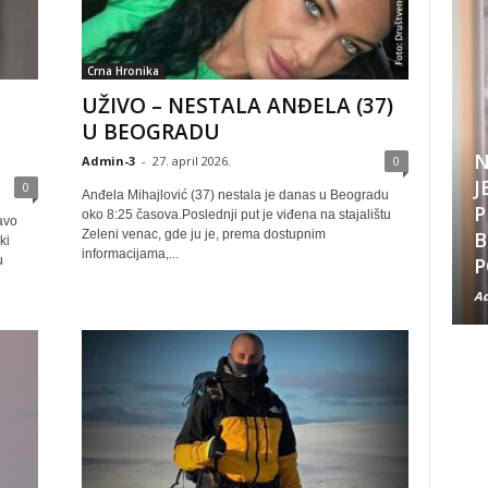
Crna Hronika
UŽIVO – NESTALA ANĐELA (37)
U BEOGRADU
N
Admin-3
-
27. april 2026.
0
J
0
Anđela Mihajlović (37) nestala je danas u Beogradu
P
oko 8:25 časova.Poslednji put je viđena na stajalištu
avo
B
Zeleni venac, gde ju je, prema dostupnim
ki
informacijama,...
P
u
Ad