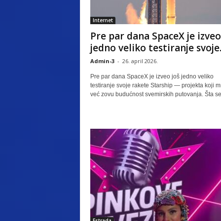
Internet
Pre par dana SpaceX je izveo
jedno veliko testiranje svoje..
Admin-3
-
26. april 2026.
Pre par dana SpaceX je izveo još jedno veliko
testiranje svoje rakete Starship — projekta koji 
već zovu budućnost svemirskih putovanja. Šta se.
Estrada