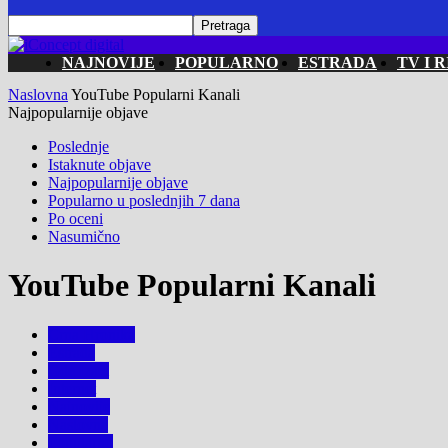
NAJNOVIJE
POPULARNO
ESTRADA
TV I R
Naslovna
YouTube Popularni Kanali
Najpopularnije objave
Poslednje
Istaknute objave
Najpopularnije objave
Popularno u poslednjih 7 dana
Po oceni
Nasumično
YouTube Popularni Kanali
Crna Hronika
Estrada
Gde Izaci
Internet
Najnovije
Naslovna
Popularno