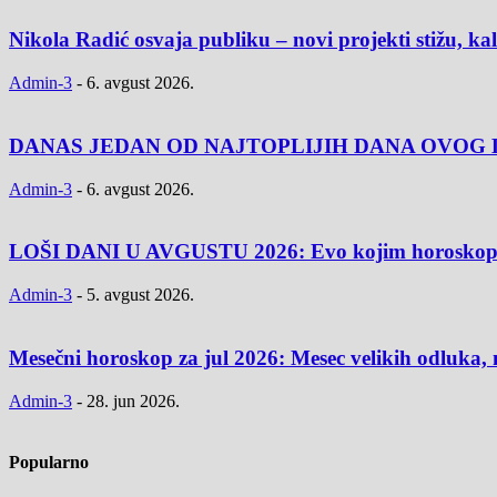
Nikola Radić osvaja publiku – novi projekti stižu, k
Admin-3
-
6. avgust 2026.
DANAS JEDAN OD NAJTOPLIJIH DANA OVOG L
Admin-3
-
6. avgust 2026.
LOŠI DANI U AVGUSTU 2026: Evo kojim horoskopski
Admin-3
-
5. avgust 2026.
Mesečni horoskop za jul 2026: Mesec velikih odluka, 
Admin-3
-
28. jun 2026.
Popularno