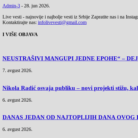
Admin-3
-
28. jun 2026.
Live vesti - najnovije i najbolje vesti iz Srbije Zapratite nas i na Inst
Kontaktirajte nas:
infolivevesti@gmail.com
I VIŠE OBJAVA
NEUSTRAŠIVI MANGUPI JEDNE EPOHE“ – DEJ
7. avgust 2026.
Nikola Radić osvaja publiku – novi projekti stižu, k
6. avgust 2026.
DANAS JEDAN OD NAJTOPLIJIH DANA OVOG L
6. avgust 2026.