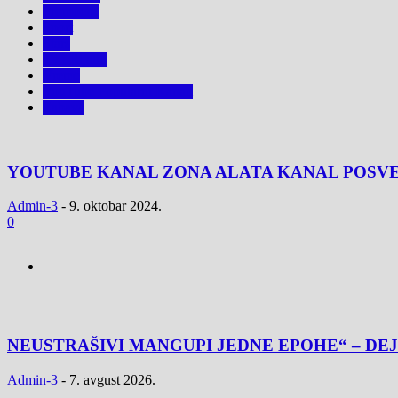
Promocije
Sport
Stars
Tv i Rijaliti
Vreme
YouTube Popularni Kanali
Zabava
YOUTUBE KANAL ZONA ALATA KANAL POSVE
Admin-3
-
9. oktobar 2024.
0
NEUSTRAŠIVI MANGUPI JEDNE EPOHE“ – DEJ
Admin-3
-
7. avgust 2026.