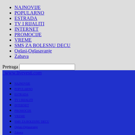
NAJNOVIJE
POPULARNO
ESTRADA
TV I RIJALITI
INTERNET
PROMOCIJE
VREME
SMS ZA BOLESNU DECU
Oglasi-Oglasavanje
Zabava
Pretraga
www.livevesti.com
NAJNOVIJE
POPULARNO
ESTRADA
TV I RIJALITI
INTERNET
PROMOCIJE
VREME
SMS ZA BOLESNU DECU
Oglasi-Oglasavanje
Zabava