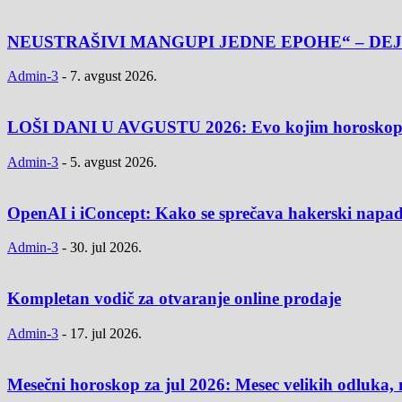
NEUSTRAŠIVI MANGUPI JEDNE EPOHE“ – DEJ
Admin-3
-
7. avgust 2026.
LOŠI DANI U AVGUSTU 2026: Evo kojim horoskopski
Admin-3
-
5. avgust 2026.
OpenAI i iConcept: Kako se sprečava hakerski napad
Admin-3
-
30. jul 2026.
Kompletan vodič za otvaranje online prodaje
Admin-3
-
17. jul 2026.
Mesečni horoskop za jul 2026: Mesec velikih odluka, 