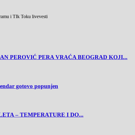
agramu i TIk Toku livevesti
AN PEROVIĆ PERA VRAĆA BEOGRAD KOJI...
alendar gotovo popunjen
ETA – TEMPERATURE I DO...