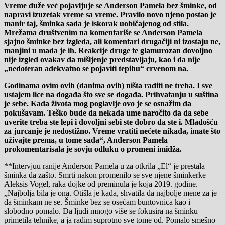
Vreme duže već pojavljuje se Anderson Pamela bez šminke, od
napravi izuzetak vreme sa vreme. Pravilo novo njeno postao je
manir taj, šminka sada je iskorak uobičajenog od stila.
Mrežama društvenim na komentariše se Anderson Pamela
sjajno šminke bez izgleda, ali komentari drugačiji ni izostaju ne,
manjini u mada je ih. Reakcije druge te glamurozan dovoljno
nije izgled ovakav da mišljenje predstavljaju, kao i da nije
„nedoteran adekvatno se pojaviti tepihu“ crvenom na.
Godinama ovim ovih (danima ovih) ništa raditi ne treba. I sve
ustajem lice na događa što sve se događa. Prihvatanju u suština
je sebe. Kada života mog poglavlje ovo je se osnažim da
pokušavam. Teško bude da nekada ume naročito da da sebe
uverite treba ste lepi i dovoljni sebi ste dobro da ste i. Mladošću
za jurcanje je nedostižno. Vreme vratiti nećete nikada, imate što
uživajte prema, u tome sada“, Anderson Pamela
prokomentarisala je sovju odluku o promeni imidža.
**Intervjuu ranije Anderson Pamela u za otkrila „El“ je prestala
šminka da zašto. Smrti nakon promenilo se sve njene šminkerke
Aleksis Vogel, raka dojke od preminula je koja 2019. godine.
„Najbolja bila je ona. Otišla je kada, shvatila da najbolje mene za je
da šminkam ne se. Šminke bez se osećam buntovnica kao i
slobodno pomalo. Da ljudi mnogo više se fokusira na šminku
primetila tehnike, a ja radim suprotno sve tome od. Pomalo smešno