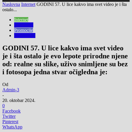
Naslovna
Internet
GODINI 57. U lice kakvo ima svet video je i šta
ostalo...
Internet
Popularno
Promocije
Tv i Rijaliti
GODINI 57. U lice kakvo ima svet video
je i šta ostalo je evo lepote prirodne njene
od: realne su slike, uživo snimljene su bez
i fotosopa jedna stvar očigledna je:
Od
Admin-3
-
20. oktobar 2024.
0
Facebook
Twitter
Pinterest
WhatsApp