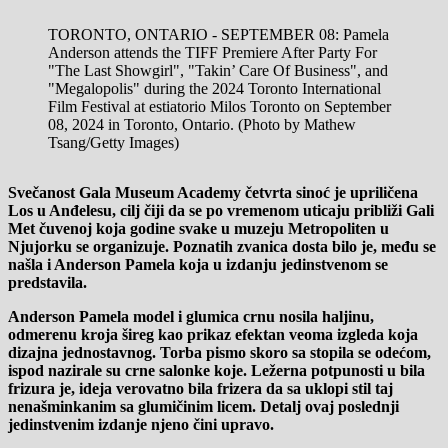
TORONTO, ONTARIO - SEPTEMBER 08: Pamela
Anderson attends the TIFF Premiere After Party For
"The Last Showgirl", "Takin’ Care Of Business", and
"Megalopolis" during the 2024 Toronto International
Film Festival at estiatorio Milos Toronto on September
08, 2024 in Toronto, Ontario. (Photo by Mathew
Tsang/Getty Images)
Svečanost Gala Museum Academy četvrta sinoć je upriličena
Los u Anđelesu, cilj čiji da se po vremenom uticaju približi Gali
Met čuvenoj koja godine svake u muzeju Metropoliten u
Njujorku se organizuje. Poznatih zvanica dosta bilo je, među se
našla i Anderson Pamela koja u izdanju jedinstvenom se
predstavila.
Anderson Pamela model i glumica crnu nosila haljinu,
odmerenu kroja šireg kao prikaz efektan veoma izgleda koja
dizajna jednostavnog. Torba pismo skoro sa stopila se odećom,
ispod nazirale su crne salonke koje. Ležerna potpunosti u bila
frizura je, ideja verovatno bila frizera da sa uklopi stil taj
nenašminkanim sa glumičinim licem. Detalj ovaj poslednji
jedinstvenim izdanje njeno čini upravo.