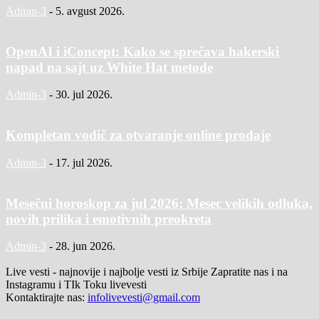
Admin-3
-
5. avgust 2026.
OpenAI i iConcept: Kako se sprečava hakerski
napad na sajt uz White Hat metode
Admin-3
-
30. jul 2026.
Kompletan vodič za otvaranje online prodaje
Admin-3
-
17. jul 2026.
Mesečni horoskop za jul 2026: Mesec velikih odluka,
novih prilika i emotivnih preokreta
Admin-3
-
28. jun 2026.
Live vesti - najnovije i najbolje vesti iz Srbije Zapratite nas i na
Instagramu i TIk Toku livevesti
Kontaktirajte nas:
infolivevesti@gmail.com