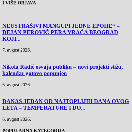
I VIŠE OBJAVA
NEUSTRAŠIVI MANGUPI JEDNE EPOHE“ –
DEJAN PEROVIĆ PERA VRAĆA BEOGRAD
KOJI...
7. avgust 2026.
Nikola Radić osvaja publiku – novi projekti stižu,
kalendar gotovo popunjen
6. avgust 2026.
DANAS JEDAN OD NAJTOPLIJIH DANA OVOG
LETA – TEMPERATURE I DO...
6. avgust 2026.
POPULARNA KATEGORIJA