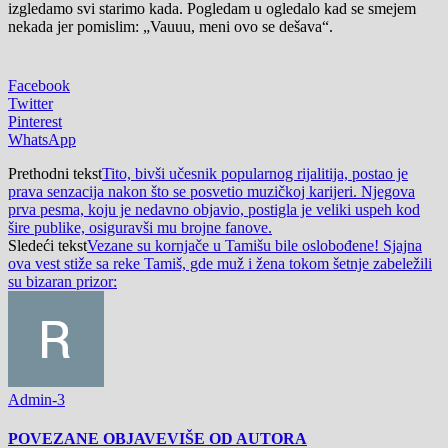
izgledamo svi starimo kada. Pogledam u ogledalo kad se smejem
nekada jer pomislim: „Vauuu, meni ovo se dešava“.
Facebook
Twitter
Pinterest
WhatsApp
Prethodni tekst
Tito, bivši učesnik popularnog rijalitija, postao je
prava senzacija nakon što se posvetio muzičkoj karijeri. Njegova
prva pesma, koju je nedavno objavio, postigla je veliki uspeh kod
šire publike, osiguravši mu brojne fanove.
Sledeći tekst
Vezane su kornjače u Tamišu bile oslobođene! Sjajna
ova vest stiže sa reke Tamiš, gde muž i žena tokom šetnje zabeležili
su bizaran prizor:
Admin-3
POVEZANE OBJAVE
VIŠE OD AUTORA