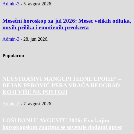
Admin-3
-
5. avgust 2026.
Mesečni horoskop za jul 2026: Mesec velikih odluka,
novih prilika i emotivnih preokreta
Admin-3
-
28. jun 2026.
Popularno
NEUSTRAŠIVI MANGUPI JEDNE EPOHE“ –
DEJAN PEROVIĆ PERA VRAĆA BEOGRAD
KOJI VIŠE NE POSTOJI
Admin-3
-
7. avgust 2026.
LOŠI DANI U AVGUSTU 2026: Evo kojim
horoskopskim znacima se savetuje dodatni oprez