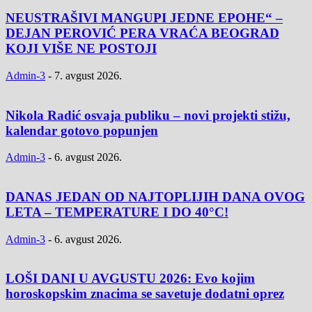
NEUSTRAŠIVI MANGUPI JEDNE EPOHE“ –
DEJAN PEROVIĆ PERA VRAĆA BEOGRAD
KOJI VIŠE NE POSTOJI
Admin-3
-
7. avgust 2026.
Nikola Radić osvaja publiku – novi projekti stižu,
kalendar gotovo popunjen
Admin-3
-
6. avgust 2026.
DANAS JEDAN OD NAJTOPLIJIH DANA OVOG
LETA – TEMPERATURE I DO 40°C!
Admin-3
-
6. avgust 2026.
LOŠI DANI U AVGUSTU 2026: Evo kojim
horoskopskim znacima se savetuje dodatni oprez