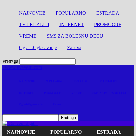
NAJNOVIJE
POPULARNO
ESTRADA
TV I RIJALITI
INTERNET
PROMOCIJE
VREME
SMS ZA BOLESNU DECU
Oglasi-Oglasavanje
Zabava
Pretraga
www.livevesti.com
NAJNOVIJE
POPULARNO
ESTRADA
TV I RIJALITI
INTERNET
PROMOCIJE
VREME
SMS ZA BOLESNU DECU
Oglasi-Oglasavanje
Zabava
NAJNOVIJE
POPULARNO
ESTRADA