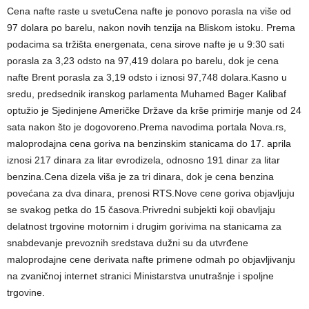
Cena nafte raste u svetuCena nafte je ponovo porasla na više od
97 dolara po barelu, nakon novih tenzija na Bliskom istoku. Prema
podacima sa tržišta energenata, cena sirove nafte je u 9:30 sati
porasla za 3,23 odsto na 97,419 dolara po barelu, dok je cena
nafte Brent porasla za 3,19 odsto i iznosi 97,748 dolara.Kasno u
sredu, predsednik iranskog parlamenta Muhamed Bager Kalibaf
optužio je Sjedinjene Američke Države da krše primirje manje od 24
sata nakon što je dogovoreno.Prema navodima portala Nova.rs,
maloprodajna cena goriva na benzinskim stanicama do 17. aprila
iznosi 217 dinara za litar evrodizela, odnosno 191 dinar za litar
benzina.Cena dizela viša je za tri dinara, dok je cena benzina
povećana za dva dinara, prenosi RTS.Nove cene goriva objavljuju
se svakog petka do 15 časova.Privredni subjekti koji obavljaju
delatnost trgovine motornim i drugim gorivima na stanicama za
snabdevanje prevoznih sredstava dužni su da utvrđene
maloprodajne cene derivata nafte primene odmah po objavljivanju
na zvaničnoj internet stranici Ministarstva unutrašnje i spoljne
trgovine.