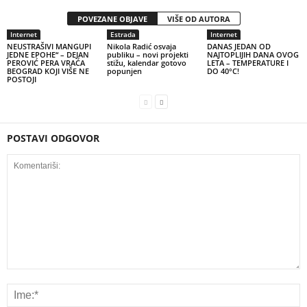
POVEZANE OBJAVE
VIŠE OD AUTORA
Internet
Estrada
Internet
NEUSTRAŠIVI MANGUPI
Nikola Radić osvaja
DANAS JEDAN OD
JEDNE EPOHE“ – DEJAN
publiku – novi projekti
NAJTOPLIJIH DANA OVOG
PEROVIĆ PERA VRAĆA
stižu, kalendar gotovo
LETA – TEMPERATURE I
BEOGRAD KOJI VIŠE NE
popunjen
DO 40°C!
POSTOJI
POSTAVI ODGOVOR