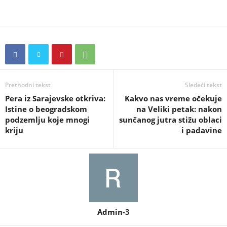
Prethodni tekst
Sledeći tekst
Pera iz Sarajevske otkriva:
Kakvo nas vreme očekuje
Istine o beogradskom
na Veliki petak: nakon
podzemlju koje mnogi
sunčanog jutra stižu oblaci
kriju
i padavine
Admin-3