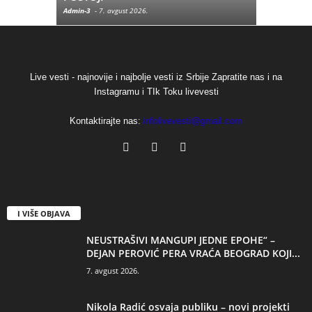
Admin-3
-
7. avgust 2026.
Admin-3
-
5. a
Live vesti - najnovije i najbolje vesti iz Srbije Zapratite nas i na
Instagramu i TIk Toku livevesti
Kontaktirajte nas:
infolivevesti@gmail.com
I VIŠE OBJAVA
NEUSTRAŠIVI MANGUPI JEDNE EPOHE“ –
DEJAN PEROVIĆ PERA VRAĆA BEOGRAD KOJI...
7. avgust 2026.
Nikola Radić osvaja publiku – novi projekti