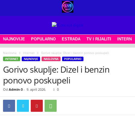
NAJNOVIJE
POPULARNO
ESTRADA
TV I RIJALITI
INTERNE
Naslovna
Internet
Gorivo skuplje: Dizel i benzin ponovo poskupeli
INTERNET
NAJNOVIJE
NASLOVNA
POPULARNO
Gorivo skuplje: Dizel i benzin
ponovo poskupeli
Od
Admin-3
-
9. april 2026.
0