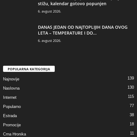
stižu, kalendar gotovo popunjen
6. avgust 2026.
DANAS JEDAN OD NAJTOPLIJIH DANA OVOG
LETA – TEMPERATURE I DO...
6. avgust 2026.
POPULARNA KATEGORIJA
139
Najnovije
130
Naslovna
115
Internet
77
Popularno
38
Estrada
18
Promocije
11
Crna Hronika