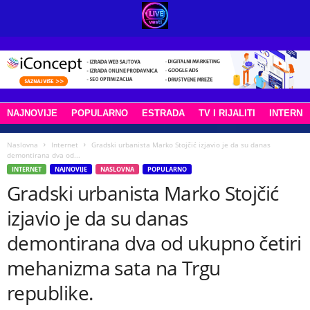
NAJNOVIJE
POPULARNO
ESTRADA
TV I RIJALITI
INTERNE
Naslovna
Internet
Gradski urbanista Marko Stojčić izjavio je da su danas
demontirana dva od...
INTERNET
NAJNOVIJE
NASLOVNA
POPULARNO
Gradski urbanista Marko Stojčić
izjavio je da su danas
demontirana dva od ukupno četiri
mehanizma sata na Trgu
republike.