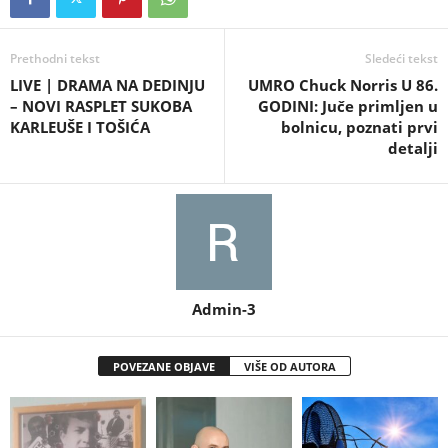
Prethodni tekst
Sledeći tekst
LIVE | DRAMA NA DEDINJU
UMRO Chuck Norris U 86.
– NOVI RASPLET SUKOBA
GODINI: Juče primljen u
KARLEUŠE I TOŠIĆA
bolnicu, poznati prvi
detalji
Admin-3
POVEZANE OBJAVE
VIŠE OD AUTORA