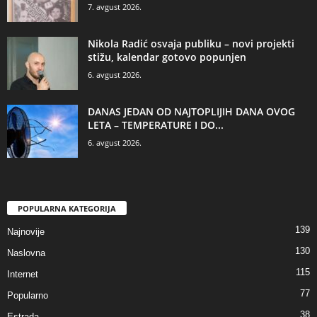
7. avgust 2026.
Nikola Radić osvaja publiku – novi projekti
stižu, kalendar gotovo popunjen
6. avgust 2026.
DANAS JEDAN OD NAJTOPLIJIH DANA OVOG
LETA – TEMPERATURE I DO...
6. avgust 2026.
POPULARNA KATEGORIJA
139
Najnovije
130
Naslovna
115
Internet
77
Popularno
38
Estrada