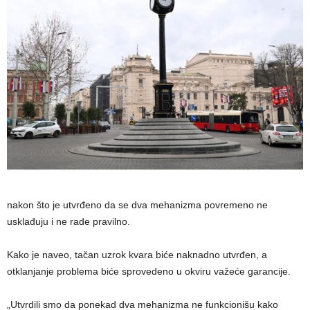
nakon što je utvrđeno da se dva mehanizma povremeno ne
usklađuju i ne rade pravilno.
Kako je naveo, tačan uzrok kvara biće naknadno utvrđen, a
otklanjanje problema biće sprovedeno u okviru važeće garancije.
„Utvrdili smo da ponekad dva mehanizma ne funkcionišu kako