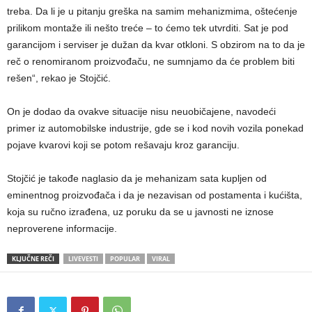
treba. Da li je u pitanju greška na samim mehanizmima, oštećenje
prilikom montaže ili nešto treće – to ćemo tek utvrditi. Sat je pod
garancijom i serviser je dužan da kvar otkloni. S obzirom na to da je
reč o renomiranom proizvođaču, ne sumnjamo da će problem biti
rešen“, rekao je Stojčić.
On je dodao da ovakve situacije nisu neuobičajene, navodeći
primer iz automobilske industrije, gde se i kod novih vozila ponekad
pojave kvarovi koji se potom rešavaju kroz garanciju.
Stojčić je takođe naglasio da je mehanizam sata kupljen od
eminentnog proizvođača i da je nezavisan od postamenta i kućišta,
koja su ručno izrađena, uz poruku da se u javnosti ne iznose
neproverene informacije.
KLJUČNE REČI
LIVEVESTI
POPULAR
VIRAL