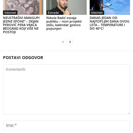
Internet
Estrada
Internet
NEUSTRAŠIVI MANGUPI
Nikola Radić osvaja
DANAS JEDAN OD
JEDNE EPOHE“ – DEJAN
publiku – novi projekti
NAJTOPLIJIH DANA OVOG
PEROVIĆ PERA VRAĆA
stižu, kalendar gotovo
LETA – TEMPERATURE I
BEOGRAD KOJI VIŠE NE
popunjen
DO 40°C!
POSTOJI
POSTAVI ODGOVOR