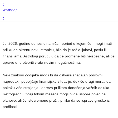
WhatsApp
Jul 2026. godine donosi dinamičan period u kojem će mnogi imati
priliku da okrenu novu stranicu, bilo da je reč o ljubavi, poslu ili
finansijama. Astrologi poručuju da će promene biti neizbežne, ali će
upravo one otvoriti vrata novim mogućnostima.
Neki znakovi Zodijaka mogli bi da ostvare značajan poslovni
napredak i poboljšaju finansijsku situaciju, dok će drugi morati da
pokažu više strpljenja i opreza prilikom donošenja važnih odluka.
Retrogradni uticaji tokom meseca mogli bi da uspore pojedine
planove, ali će istovremeno pružiti priliku da se isprave greške iz
prošlosti.