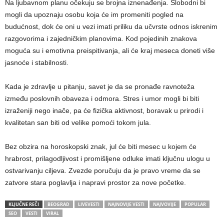
Na ljubavnom planu očekuju se brojna iznenađenja. Slobodni bi
mogli da upoznaju osobu koja će im promeniti pogled na
budućnost, dok će oni u vezi imati priliku da učvrste odnos iskrenim
razgovorima i zajedničkim planovima. Kod pojedinih znakova
moguća su i emotivna preispitivanja, ali će kraj meseca doneti više
jasnoće i stabilnosti.
Kada je zdravlje u pitanju, savet je da se pronađe ravnoteža
između poslovnih obaveza i odmora. Stres i umor mogli bi biti
izraženiji nego inače, pa će fizička aktivnost, boravak u prirodi i
kvalitetan san biti od velike pomoći tokom jula.
Bez obzira na horoskopski znak, jul će biti mesec u kojem će
hrabrost, prilagodljivost i promišljene odluke imati ključnu ulogu u
ostvarivanju ciljeva. Zvezde poručuju da je pravo vreme da se
zatvore stara poglavlja i napravi prostor za nove početke.
KLJUČNE REČI
BEOGRAD
LIVEVESTI
NAJNOVIJE VESTI
NAJVOVIJE
POPULAR
SEO
VESTI
VIRAL