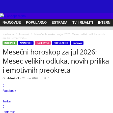
w
w
w
.
NAJNOVIJE
POPULARNO
ESTRADA
TV I RIJALITI
INTERNE
l
i
v
Naslovna
Internet
Mesečni horoskop za jul 2026: Mesec velikih odluka, novih
prilika i emotivnih...
e
INTERNET
NAJNOVIJE
NASLOVNA
POPULARNO
ZABAVA
v
Mesečni horoskop za jul 2026:
e
s
Mesec velikih odluka, novih prilika
t
i
i emotivnih preokreta
.
c
Od
Admin-3
-
28. jun 2026.
0
o
m
Facebook
Twitter
Pinterest