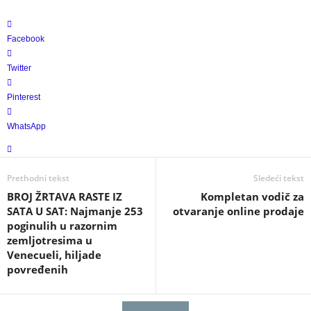
Facebook
Twitter
Pinterest
WhatsApp
Prethodni tekst
Sledeći tekst
BROJ ŽRTAVA RASTE IZ
Kompletan vodič za
SATA U SAT: Najmanje 253
otvaranje online prodaje
poginulih u razornim
zemljotresima u
Venecueli, hiljade
povređenih