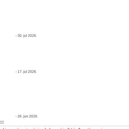
OpenAI i iConcept: Kako se sprečava
hakerski napad na sajt uz White Hat
metode
Admin-3
-
30. jul 2026.
Kompletan vodič za otvaranje online
prodaje
Admin-3
-
17. jul 2026.
LIVE VESTI | RHMZ i Batut izdali hitno
upozorenje: Srbiju očekuju najopasniji dani
toplotnog talasa, temperature do 39°C
Admin-3
-
26. jun 2026.