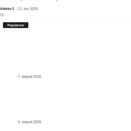
Admin-3
-
21. jun 2026.
Popularno
NEUSTRAŠIVI MANGUPI JEDNE EPOHE“ –
DEJAN PEROVIĆ PERA VRAĆA BEOGRAD
KOJI VIŠE NE POSTOJI
Admin-3
-
7. avgust 2026.
LOŠI DANI U AVGUSTU 2026: Evo kojim
horoskopskim znacima se savetuje dodatni
oprez
Admin-3
-
5. avgust 2026.