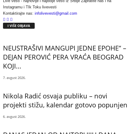
Live vesti - najnovije i najbolje vesti iz Srbije Zapratite nas i na
Instagramu i TIk Toku livevesti
Kontaktirajte nas:
infolivevesti@gmail.com
I VIŠE OBJAVA
NEUSTRAŠIVI MANGUPI JEDNE EPOHE“ –
DEJAN PEROVIĆ PERA VRAĆA BEOGRAD
KOJI...
7. avgust 2026.
Nikola Radić osvaja publiku – novi
projekti stižu, kalendar gotovo popunjen
6. avgust 2026.