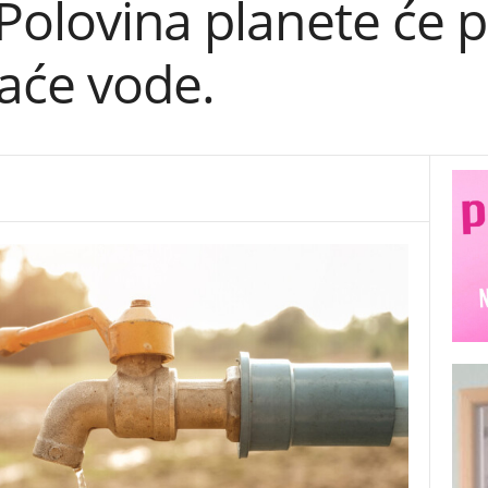
Polovina planete će pa
jaće vode.