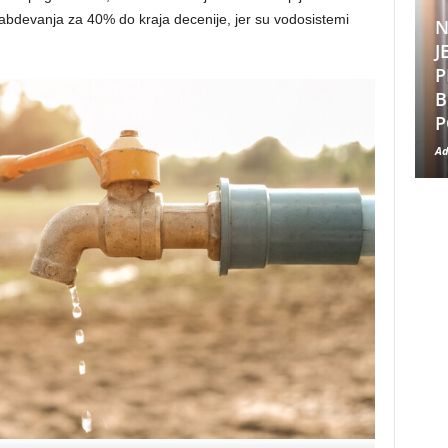
devanja za 40% do kraja decenije, jer su vodosistemi
N
J
P
B
P
Ad