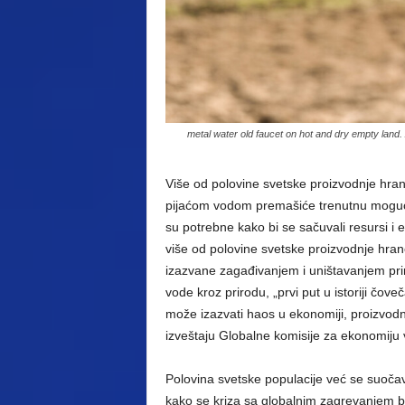
metal water old faucet on hot and dry empty land
Više od polovine svetske proizvodnje hr
pijaćom vodom premašiće trenutnu moguć
su potrebne kako bi se sačuvali resursi i 
više od polovine svetske proizvodnje hra
izazvane zagađivanjem i uništavanjem prirod
vode kroz prirodu, „prvi put u istoriji čov
može izazvati haos u ekonomiji, proizvod
izveštaju Globalne komisije za ekonomiju
Polovina svetske populacije već se suočav
kako se kriza sa globalnim zagrevanjem b