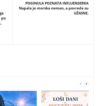
POGINULA POZNATA INFLUENSERKA
Napala je morska neman, a povrede su
ga
UŽASNE.
e po
,