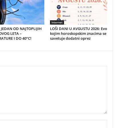
Internet
JEDAN OD NAJTOPLIJIH
LOŠI DANI U AVGUSTU 2026: Evo
VOG LETA –
kojim horoskopskim znacima se
ATURE I DO 40°C!
savetuje dodatni oprez