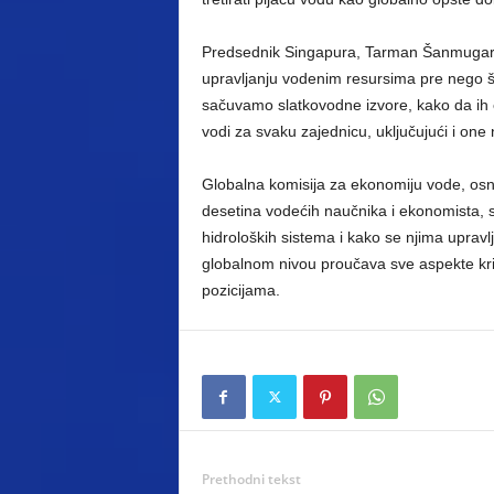
Predsednik Singapura, Tarman Šanmugara
upravljanju vodenim resursima pre nego 
sačuvamo slatkovodne izvore, kako da ih e
vodi za svaku zajednicu, uključujući i one na
Globalna komisija za ekonomiju vode, os
desetina vodećih naučnika i ekonomista, s
hidroloških sistema i kako se njima upravlj
globalnom nivou proučava sve aspekte kri
pozicijama.
Prethodni tekst