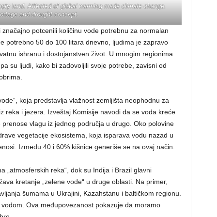
mpty land. Affected of global warming made climate change.
ortage and drought concept.
aci značajno potcenili količinu vode potrebnu za normalan
be potrebno 50 do 100 litara dnevno, ljudima je zapravo
vatnu ishranu i dostojanstven život. U mnogim regionima
a su ljudi, kako bi zadovoljili svoje potrebe, zavisni od
obrima.
 vode“, koja predstavlja vlažnost zemljišta neophodnu za
iz reka i jezera. Izveštaj Komisije navodi da se voda kreće
 prenose vlagu iz jednog područja u drugo. Oko polovine
drave vegetacije ekosistema, koja isparava vodu nazad u
renosi. Između 40 i 60% kišnice generiše se na ovaj način.
ma „atmosferskih reka“, dok su Indija i Brazil glavni
država kretanje „zelene vode“ u druge oblasti. Na primer,
vljanja šumama u Ukrajini, Kazahstanu i baltičkom regionu.
ćom vodom. Ova međupovezanost pokazuje da moramo
bro.