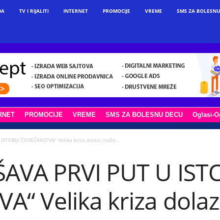
DA
TV I RIJALITI
INTERNET
PROMOCIJE
VREME
SMS ZA BOLESNU
RNET
PROMOCIJE
VREME
SMS ZA BOLESNU DECU
Oglasi-O
STORIJI ČOVEČANSTVA“ Velika kriza dolazi, traže...
AVA PRVI PUT U ISTO
 Velika kriza dolazi