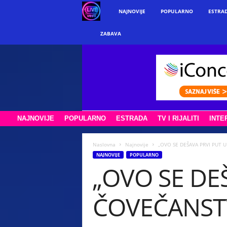
w
NAJNOVIJE
POPULARNO
ESTRA
w
ZABAVA
w
.
l
NAJNOVIJE
POPULARNO
ESTRADA
TV I RIJALITI
INTE
i
v
Naslovna
Najnovije
„OVO SE DEŠAVA PRVI PUT U I
NAJNOVIJE
POPULARNO
„OVO SE DEŠ
e
v
ČOVEČANSTVA“
e