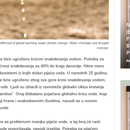
N
J
P
. Affected of global warming made climate change. Water shortage and drought
B
concept.
P
ane biće ugroženo krizom snabdevanja vodom. Potreba za
Ad
nost snabdevanja za 40% do kraja decenije. Hitne mere
ekosistemi iz kojih dolazi pijaća voda. U narednih 25 godina,
ne biće ugroženo zbog sve gore krize snabdevanja vodom,
e. Ljudi su izbacili iz ravnoteže globalni ciklus kretanja
ečanstva“. Ovaj disbalans pojačava globalnu krizu vode, koja
nji hrane i svakodnevnim životima, navodi se u novom
 vode.
a sa problemom manjka pijaće vode, a taj broj će rasti
ude pogoršavala, navodi izveštaj. Potreba za pijaćom