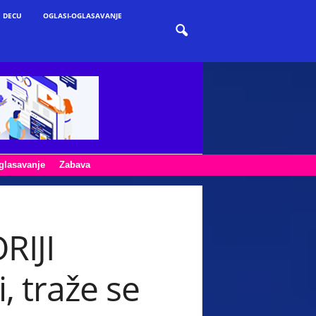
 DECU
OGLASI-OGLASAVANJE
glasavanje
Zabava
RIJI
, traže se