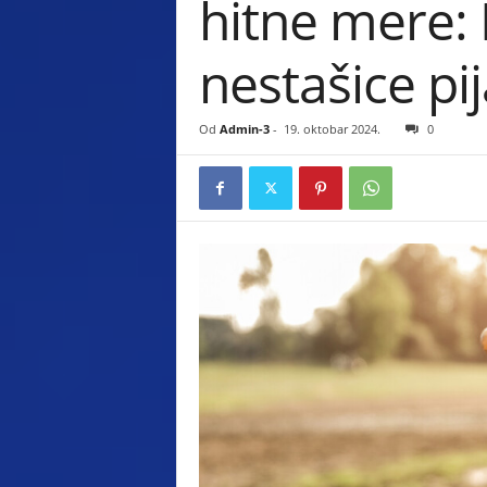
hitne mere: 
s
nestašice pi
t
i
Od
Admin-3
-
19. oktobar 2024.
0
.
c
o
m