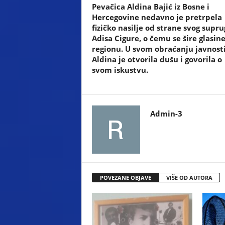
Pevačica Aldina Bajić iz Bosne i
Hercegovine nedavno je pretrpela
fizičko nasilje od strane svog supru
Adisa Cigure, o čemu se šire glasin
regionu. U svom obraćanju javnosti
Aldina je otvorila dušu i govorila o
svom iskustvu.
Admin-3
POVEZANE OBJAVE
VIŠE OD AUTORA