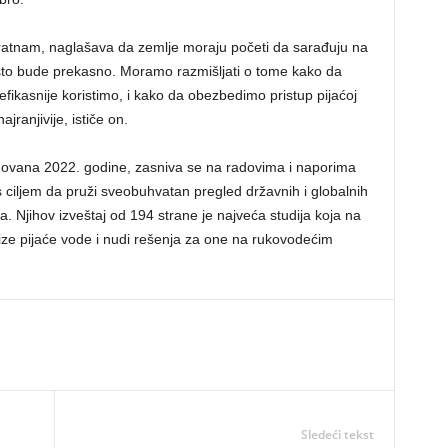
tnam, naglašava da zemlje moraju početi da sarađuju na
što bude prekasno. Moramo razmišljati o tome kako da
fikasnije koristimo, i kako da obezbedimo pristup pijaćoj
jranjivije, ističe on.
novana 2022. godine, zasniva se na radovima i naporima
 ciljem da pruži sveobuhvatan pregled državnih i globalnih
a. Njihov izveštaj od 194 strane je najveća studija koja na
ze pijaće vode i nudi rešenja za one na rukovodećim
Sledeći tekst