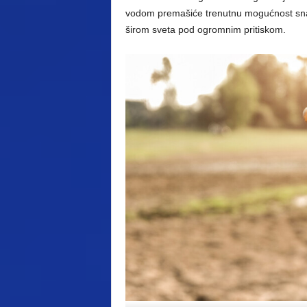
vodom premašiće trenutnu mogućnost snab
širom sveta pod ogromnim pritiskom.