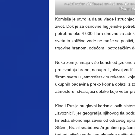
metal water old faucet on hot and dry e
Water sh
Komisija je utvrdila da su vlade i stručnj
život. Dok je za osnovne higijenske potre
potrebno oko 4.000 litara dnevno za adek
sveta ta količina vode ne može se postići, p
trgovine hranom, odećom i potrošačkim d
Neke zemlje imaju više koristi od „zelene
proizvodnju hrane, nasuprot „plavoj vodi“ 
širom sveta u „atmosferskim rekama“ koje
ukupnih padavina preko kopna dolazi iz z
atmosferu, stvarajući oblake koje vetar p
Kina i Rusija su glavni korisnici ovih siste
„izvoznici“, jer geografija njihovog tla po
kineska ekonomija zavisi od održivog upra
Slično, Brazil snabdeva Argentinu pija
tretirati pijaću vodu kao globalno opšte do