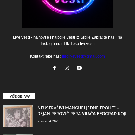
Live vesti - najnovije i najbolje vesti iz Srbije Zapratite nas i na
Instagramu i TIk Toku livevesti
Kontaktirajte nas:
infolivevesti@gmail.com
I VIŠE OBJAVA
NEUSTRAŠIVI MANGUPI JEDNE EPOHE“ –
DEJAN PEROVIĆ PERA VRAĆA BEOGRAD KOJI...
7. avgust 2026.