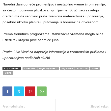
Naredni dani doneće promenljivo i nestabilno vreme širom zemlje,
sa čestom pojavom pljuskova i grmljavine. Stručnjaci savetuju
građanima da redovno prate zvanična meteorološka upozorenja,
posebno ukoliko planiraju putovanja ili boravak na otvorenom.
Prema trenutnim prognozama, stabilizacija vremena mogla bi da
usledi tek krajem prve sedmice juna.
Pratite Live Vesti za najnovije informacije o vremenskim prilikama i
upozorenjima nadležnih službi.
KLJUČNE REČI
LIVEVESTI
NAJNOVIJE VESTI
NAJVOVIJE
POPULAR
VESTI
VIRAL
Prethodni tekst
Sledeći tekst