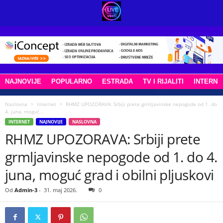
NAJNOVIJE
POPULARNO
ESTRADA
TV I RIJALITI
INTERNE
Naslovna
Internet
RHMZ UPOZORAVA: Srbiji prete grmljavinske nepogode od 1. do
4. juna, moguć...
INTERNET
NAJNOVIJE
NASLOVNA
RHMZ UPOZORAVA: Srbiji prete
grmljavinske nepogode od 1. do 4.
juna, moguć grad i obilni pljuskovi
Od
Admin-3
-
31. maj 2026.
0