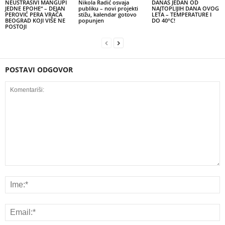
NEUSTRAŠIVI MANGUPI
Nikola Radić osvaja
DANAS JEDAN OD
JEDNE EPOHE“ – DEJAN
publiku – novi projekti
NAJTOPLIJIH DANA OVOG
PEROVIĆ PERA VRAĆA
stižu, kalendar gotovo
LETA – TEMPERATURE I
BEOGRAD KOJI VIŠE NE
popunjen
DO 40°C!
POSTOJI
POSTAVI ODGOVOR