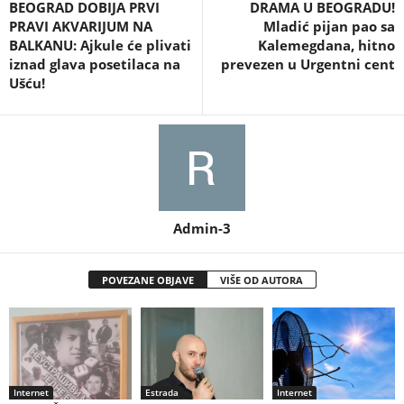
BEOGRAD DOBIJA PRVI
DRAMA U BEOGRADU!
PRAVI AKVARIJUM NA
Mladić pijan pao sa
BALKANU: Ajkule će plivati
Kalemegdana, hitno
iznad glava posetilaca na
prevezen u Urgentni cent
Ušću!
Admin-3
POVEZANE OBJAVE
VIŠE OD AUTORA
Internet
Estrada
Internet