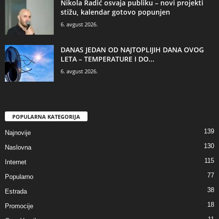
Nikola Radić osvaja publiku – novi projekti
stižu, kalendar gotovo popunjen
6. avgust 2026.
DANAS JEDAN OD NAJTOPLIJIH DANA OVOG
LETA – TEMPERATURE I DO...
6. avgust 2026.
POPULARNA KATEGORIJA
139
Najnovije
130
Naslovna
115
Internet
77
Popularno
38
Estrada
18
Promocije