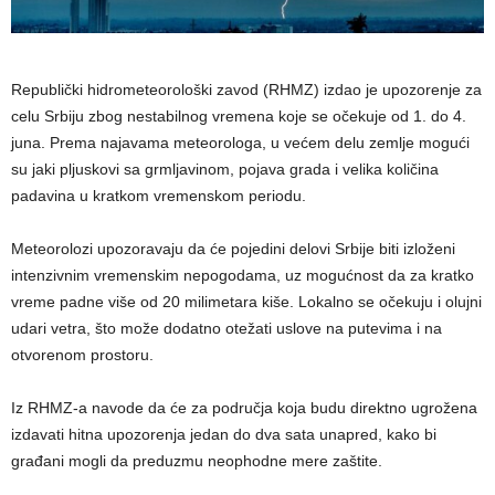
Republički hidrometeorološki zavod (RHMZ) izdao je upozorenje za
celu Srbiju zbog nestabilnog vremena koje se očekuje od 1. do 4.
juna. Prema najavama meteorologa, u većem delu zemlje mogući
su jaki pljuskovi sa grmljavinom, pojava grada i velika količina
padavina u kratkom vremenskom periodu.
Meteorolozi upozoravaju da će pojedini delovi Srbije biti izloženi
intenzivnim vremenskim nepogodama, uz mogućnost da za kratko
vreme padne više od 20 milimetara kiše. Lokalno se očekuju i olujni
udari vetra, što može dodatno otežati uslove na putevima i na
otvorenom prostoru.
Iz RHMZ-a navode da će za područja koja budu direktno ugrožena
izdavati hitna upozorenja jedan do dva sata unapred, kako bi
građani mogli da preduzmu neophodne mere zaštite.