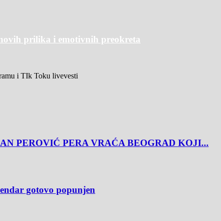
novih prilika i emotivnih preokreta
agramu i TIk Toku livevesti
AN PEROVIĆ PERA VRAĆA BEOGRAD KOJI...
alendar gotovo popunjen