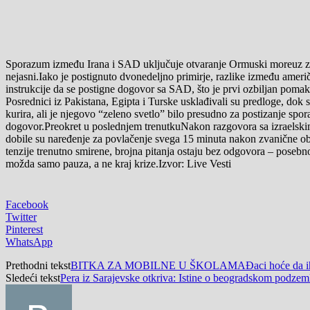
Sporazum između Irana i SAD uključuje otvaranje Ormuski moreuz za me
nejasni.Iako je postignuto dvonedeljno primirje, razlike između amer
instrukcije da se postigne dogovor sa SAD, što je prvi ozbiljan pomak
Posrednici iz Pakistana, Egipta i Turske usklađivali su predloge, dok
kurira, ali je njegovo “zeleno svetlo” bilo presudno za postizanje sp
dogovor.Preokret u poslednjem trenutkuNakon razgovora sa izraelsk
dobile su naređenje za povlačenje svega 15 minuta nakon zvanične ob
tenzije trenutno smirene, brojna pitanja ostaju bez odgovora – posebno
možda samo pauza, a ne kraj krize.Izvor: Live Vesti
Facebook
Twitter
Pinterest
WhatsApp
Prethodni tekst
BITKA ZA MOBILNE U ŠKOLAMAĐaci hoće da ih imaju ba
Sledeći tekst
Pera iz Sarajevske otkriva: Istine o beogradskom podzem