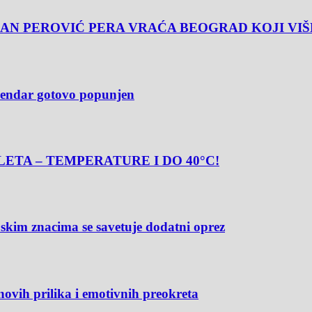
AN PEROVIĆ PERA VRAĆA BEOGRAD KOJI VIŠ
alendar gotovo popunjen
ETA – TEMPERATURE I DO 40°C!
m znacima se savetuje dodatni oprez
novih prilika i emotivnih preokreta