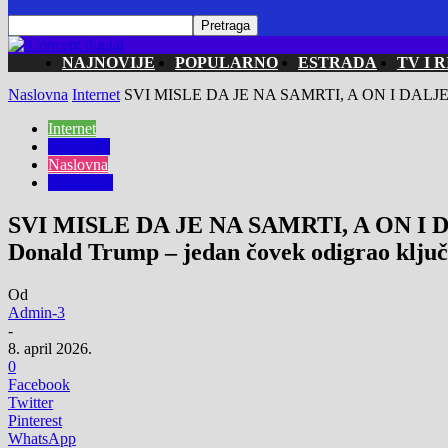
NAJNOVIJE
POPULARNO
ESTRADA
TV I R
Naslovna
Internet
SVI MISLE DA JE NA SAMRTI, A ON I DALJ
Internet
Najnovije
Naslovna
Popularno
SVI MISLE DA JE NA SAMRTI, A ON I D
Donald Trump – jedan čovek odigrao klju
Od
Admin-3
-
8. april 2026.
0
Facebook
Twitter
Pinterest
WhatsApp