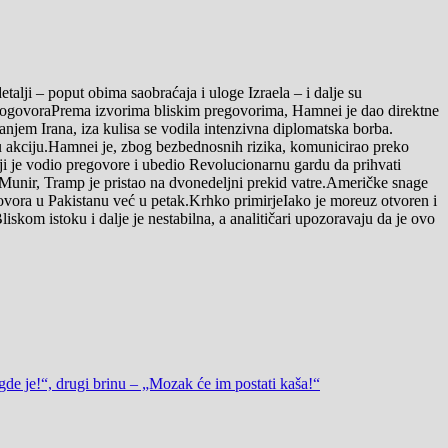
lji – poput obima saobraćaja i uloge Izraela – i dalje su
do dogovoraPrema izvorima bliskim pregovorima, Hamnei je dao direktne
njem Irana, iza kulisa se vodila intenzivna diplomatska borba.
jnu akciju.Hamnei je, zbog bezbednosnih rizika, komunicirao preko
oji je vodio pregovore i ubedio Revolucionarnu gardu da prihvati
unir, Tramp je pristao na dvonedeljni prekid vatre.Američke snage
vora u Pakistanu već u petak.Krhko primirjeIako je moreuz otvoren i
iskom istoku i dalje je nestabilna, a analitičari upozoravaju da je ovo
je!“, drugi brinu – „Mozak će im postati kaša!“