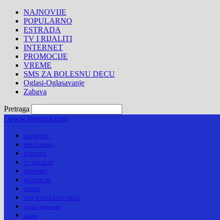
NAJNOVIJE
POPULARNO
ESTRADA
TV I RIJALITI
INTERNET
PROMOCIJE
VREME
SMS ZA BOLESNU DECU
Oglasi-Oglasavanje
Zabava
Pretraga
www.livevesti.com
NAJNOVIJE
POPULARNO
ESTRADA
TV I RIJALITI
INTERNET
PROMOCIJE
VREME
SMS ZA BOLESNU DECU
Oglasi-Oglasavanje
Zabava