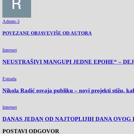
Admin-3
POVEZANE OBJAVE
VIŠE OD AUTORA
Internet
NEUSTRAŠIVI MANGUPI JEDNE EPOHE“ – DEJ
Estrada
Nikola Radić osvaja publiku – novi projekti stižu, k
Internet
DANAS JEDAN OD NAJTOPLIJIH DANA OVOG L
POSTAVI ODGOVOR