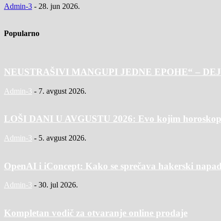
Admin-3
-
28. jun 2026.
Popularno
NEUSTRAŠIVI MANGUPI JEDNE EPOHE“ – DEJ
Admin-3
-
7. avgust 2026.
LOŠI DANI U AVGUSTU 2026: Evo kojim horoskopski
Admin-3
-
5. avgust 2026.
OpenAI i iConcept: Kako se sprečava hakerski napad
Admin-3
-
30. jul 2026.
Kompletan vodič za otvaranje online prodaje