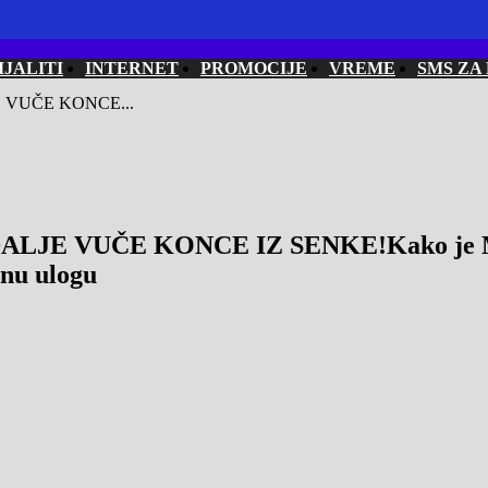
IJALITI
INTERNET
PROMOCIJE
VREME
SMS ZA
E VUČE KONCE...
ALJE VUČE KONCE IZ SENKE!Kako je Modž
čnu ulogu