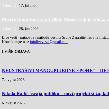
Admin-3
-
17. jul 2026.
Mesečni horoskop za jul 2026: Mesec velikih odluka, 
Admin-3
-
28. jun 2026.
Live vesti - najnovije i najbolje vesti iz Srbije Zapratite nas i na Inst
Kontaktirajte nas:
infolivevesti@gmail.com
I VIŠE OBJAVA
NEUSTRAŠIVI MANGUPI JEDNE EPOHE“ – DEJ
7. avgust 2026.
Nikola Radić osvaja publiku – novi projekti stižu, k
6. avgust 2026.