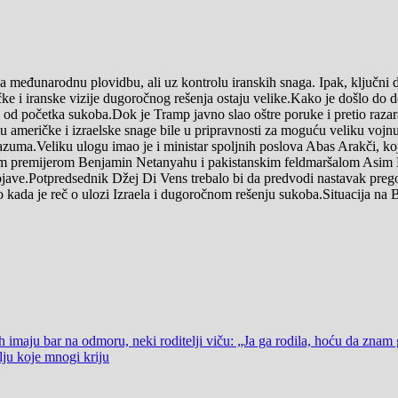
đunarodnu plovidbu, ali uz kontrolu iranskih snaga. Ipak, ključni deta
ičke i iranske vizije dugoročnog rešenja ostaju velike.Kako je došlo 
 od početka sukoba.Dok je Tramp javno slao oštre poruke i pretio razara
 su američke i izraelske snage bile u pripravnosti za moguću veliku vo
orazuma.Veliku ulogu imao je i ministar spoljnih poslova Abas Arakči, k
im premijerom Benjamin Netanyahu i pakistanskim feldmaršalom Asim M
jave.Potpredsednik Džej Di Vens trebalo bi da predvodi nastavak prego
 kada je reč o ulozi Izraela i dugoročnom rešenju sukoba.Situacija na Bl
r na odmoru, neki roditelji viču: „Ja ga rodila, hoću da znam gde 
lju koje mnogi kriju