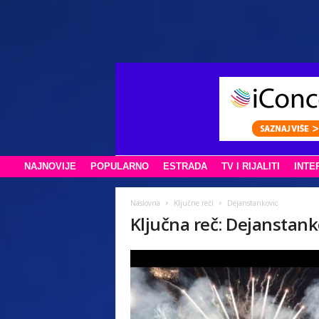
NAJNOVIJE
POPULARNO
ESTRADA
TV I RIJALITI
INTE
Naslovna
Ključne reči
Dejanstankovic
Ključna reč: Dejanstank