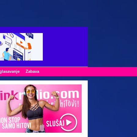
glasavanje
Zabava