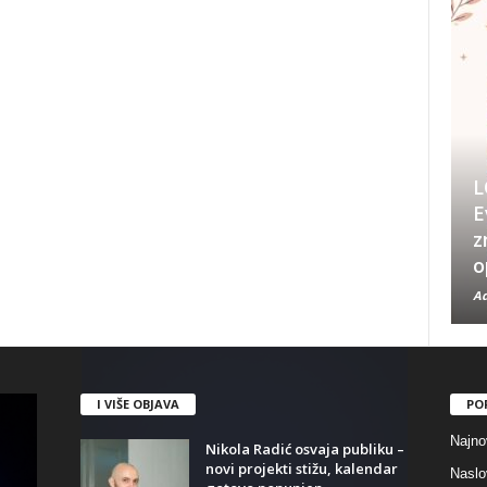
L
E
z
o
Ad
I VIŠE OBJAVA
PO
Najno
Nikola Radić osvaja publiku –
novi projekti stižu, kalendar
Naslo