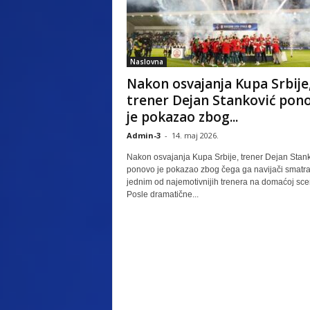
Naslovna
Nakon osvajanja Kupa Srbije
trener Dejan Stanković pon
je pokazao zbog...
Admin-3
-
14. maj 2026.
Nakon osvajanja Kupa Srbije, trener Dejan Stan
ponovo je pokazao zbog čega ga navijači smatra
jednim od najemotivnijih trenera na domaćoj sce
Posle dramatične...