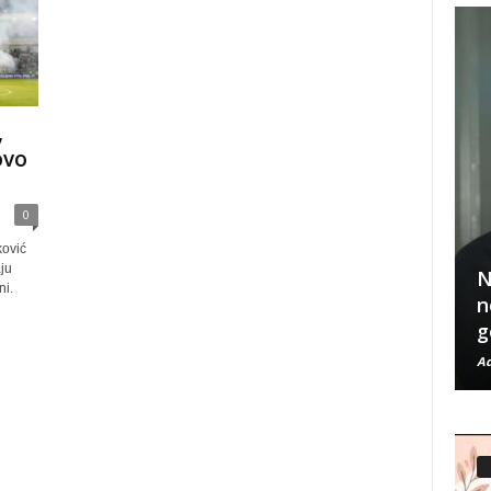
,
ovo
0
ković
ju
N
ni.
n
g
Ad