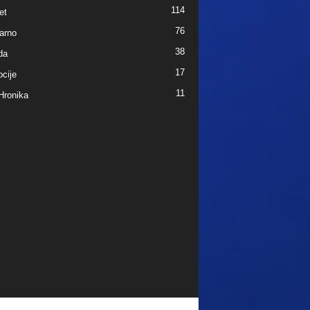
114
et
76
arno
38
da
17
cije
11
Hronika