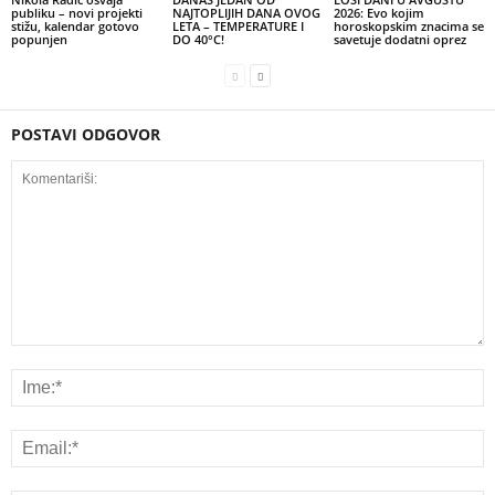
publiku – novi projekti
NAJTOPLIJIH DANA OVOG
2026: Evo kojim
stižu, kalendar gotovo
LETA – TEMPERATURE I
horoskopskim znacima se
popunjen
DO 40°C!
savetuje dodatni oprez
POSTAVI ODGOVOR