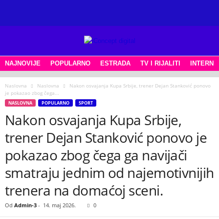
NAJNOVIJE
POPULARNO
ESTRADA
TV I RIJALITI
INTERNE
Naslovna
Naslovna
Nakon osvajanja Kupa Srbije, trener Dejan Stanković ponovo
je pokazao zbog čega...
NASLOVNA
POPULARNO
SPORT
Nakon osvajanja Kupa Srbije,
trener Dejan Stanković ponovo je
pokazao zbog čega ga navijači
smatraju jednim od najemotivnijih
trenera na domaćoj sceni.
Od
Admin-3
-
14. maj 2026.
0