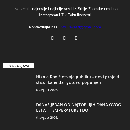
Live vesti - najnovije i najbolje vesti iz Srbije Zapratite nas i na
Instagramu i TIk Toku livevesti
Kontaktirajte nas:
infolivevesti@gmail.com
I VIŠE OBJAVA
Nikola Radić osvaja publiku – novi projekti
stižu, kalendar gotovo popunjen
6. avgust 2026.
DANAS JEDAN OD NAJTOPLIJIH DANA OVOG
LETA – TEMPERATURE I DO...
6. avgust 2026.