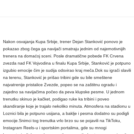
Nakon osvajanja Kupa Srbije, trener Dejan Stanković ponovo je
pokazao zbog čega ga navijači smatraju jednim od najemotivnijih
trenera na domaćoj sceni. Posle dramatične pobede FK Crvena
zvezda nad FK Vojvodina u finalu Kupa Srbije, Stanković je potpuno
izgubio emocije čim je sudija odsvirao kraj meča.Dok su igrači slavili
na terenu, Stanković je prišao tribini gde su bile smeštene
najvatrenije pristalice Zvezde, popeo se na zaštitnu ogradu i
zajedno sa navijačima počeo da peva klupske pesme. U jednom
trenutku skinuo je kačket, podigao ruke ka tribini i poveo
skandiranje koje je trajalo nekoliko minuta. Atmosfera na stadionu u
Loznici bila je potpuno usijana, a baklje i pesma dodatno su podigli
emocije.Snimci tog trenutka vrlo brzo su se pojavili na TikToku,
Instagram Reels-u i sportskim portalima, gde su mnogi