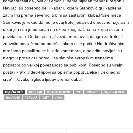
komentarisali da „ovakvu emociju nema nijedan trener u regionu“.
Navijači su posebno delili kadar u kojem Stanković grli kapitena i
zatim trči prema severnoj tribini sa zastavom kluba.Posle meča
Stanković je rekao da mu je ovaj trofej jedan od emotivno najdražih
u karijeri i da je ponosan na ekipu zbog načina na koji je sezonu
privela kraju. Dodao je da „Zvezda mora uvek da igra za trofeje“ i
zahvalio navijačima na podršci tokom cele godine.Na društvenim
mrežama pojavili su se hiljade komentara, a pojedini navijači su
njegovu proslavu uporedili sa slavnim evropskim trenerima
poznatim po velikoj povezanosti sa publikom. Posebno su viralni
postali kratki video-klipovi sa opisima poput „Delije i Deki jedno
srce“ i „Ovako izgleda ljubav prema klubu“.
KLJUČNE REČI
BEOGRAD
DEJANSTANKOVIC
FYP
LIVEVESTI
NAJNOVIJE VESTI
NAJVOVIJE
POPULAR
VESTI
VIRAL