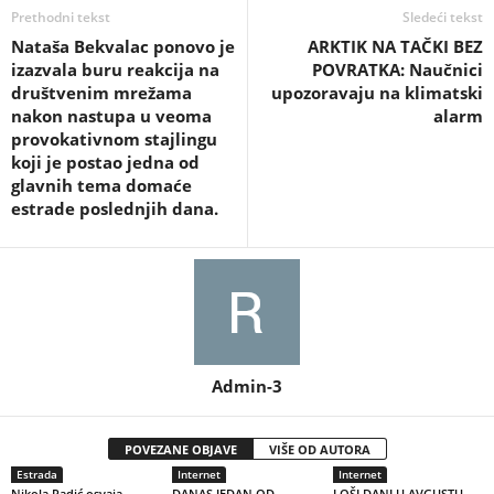
Prethodni tekst
Sledeći tekst
Nataša Bekvalac ponovo je
ARKTIK NA TAČKI BEZ
izazvala buru reakcija na
POVRATKA: Naučnici
društvenim mrežama
upozoravaju na klimatski
nakon nastupa u veoma
alarm
provokativnom stajlingu
koji je postao jedna od
glavnih tema domaće
estrade poslednjih dana.
Admin-3
POVEZANE OBJAVE
VIŠE OD AUTORA
Estrada
Internet
Internet
Nikola Radić osvaja
DANAS JEDAN OD
LOŠI DANI U AVGUSTU