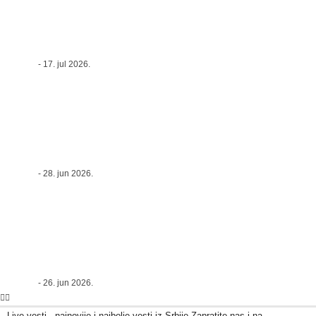
Kompletan vodič za otvaranje online
prodaje
Admin-3
-
17. jul 2026.
Mesečni horoskop za jul 2026: Mesec
velikih odluka, novih prilika i emotivnih
preokreta
Admin-3
-
28. jun 2026.
LIVE VESTI | RHMZ i Batut izdali hitno
upozorenje: Srbiju očekuju najopasniji dani
toplotnog talasa, temperature do 39°C
Admin-3
-
26. jun 2026.
Live vesti - najnovije i najbolje vesti iz Srbije Zapratite nas i na