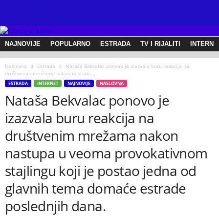
w
w
w
.
NAJNOVIJE
POPULARNO
ESTRADA
TV I RIJALITI
INTERNE
l
i
v
Naslovna
Estrada
Nataša Bekvalac ponovo je izazvala buru reakcija na
društvenim mrežama nakon nastupa...
e
ESTRADA
INTERNET
NAJNOVIJE
NASLOVNA
v
Nataša Bekvalac ponovo je
e
s
izazvala buru reakcija na
t
i
društvenim mrežama nakon
.
nastupa u veoma provokativnom
c
o
stajlingu koji je postao jedna od
m
glavnih tema domaće estrade
poslednjih dana.