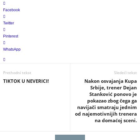
Facebook
Twitter
Pinterest
WhatsApp
Prethodni tekst
Sledeći tekst
TIKTOK U NEVERICI!
Nakon osvajanja Kupa
Srbije, trener Dejan
Stanković ponovo je
pokazao zbog čega ga
navijači smatraju jednim
od najemotivnijih trenera
na domaćoj sceni.