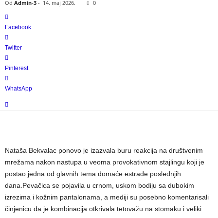
Od
Admin-3
-
14. maj 2026.
0
Facebook
Twitter
Pinterest
WhatsApp
Nataša Bekvalac ponovo je izazvala buru reakcija na društvenim
mrežama nakon nastupa u veoma provokativnom stajlingu koji je
postao jedna od glavnih tema domaće estrade poslednjih
dana.Pevačica se pojavila u crnom, uskom bodiju sa dubokim
izrezima i kožnim pantalonama, a mediji su posebno komentarisali
činjenicu da je kombinacija otkrivala tetovažu na stomaku i veliki