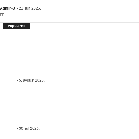
Admin-3
-
21. jun 2026.
Popularno
LOŠI DANI U AVGUSTU 2026: Evo kojim
horoskopskim znacima se savetuje dodatni
oprez
Admin-3
-
5. avgust 2026.
OpenAI i iConcept: Kako se sprečava
hakerski napad na sajt uz White Hat
metode
Admin-3
-
30. jul 2026.