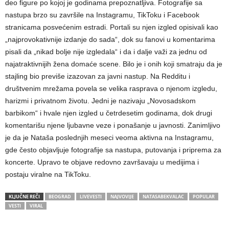
deo figure po kojoj je godinama prepoznatljiva. Fotografije sa
nastupa brzo su završile na Instagramu, TikToku i Facebook
stranicama posvećenim estradi. Portali su njen izgled opisivali kao
„najprovokativnije izdanje do sada“, dok su fanovi u komentarima
pisali da „nikad bolje nije izgledala“ i da i dalje važi za jednu od
najatraktivnijih žena domaće scene. Bilo je i onih koji smatraju da je
stajling bio previše izazovan za javni nastup. Na Redditu i
društvenim mrežama povela se velika rasprava o njenom izgledu,
harizmi i privatnom životu. Jedni je nazivaju „Novosadskom
barbikom“ i hvale njen izgled u četrdesetim godinama, dok drugi
komentarišu njene ljubavne veze i ponašanje u javnosti. Zanimljivo
je da je Nataša poslednjih meseci veoma aktivna na Instagramu,
gde često objavljuje fotografije sa nastupa, putovanja i priprema za
koncerte. Upravo te objave redovno završavaju u medijima i
postaju viralne na TikToku.
KLJUČNE REČI
BEOGRAD
LIVEVESTI
NAJVOVIJE
NATASABEKVALAC
POPULAR
VESTI
VIRAL