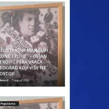
EUSTRAŠIVI MANGUPI
EDNE EPOHE“ – DEJAN
EROVIĆ PERA VRAĆA
Nikola Radić osvaj
EOGRAD KOJI VIŠE NE
novi projekti stižu
OSTOJI
gotovo popunjen
min-3
-
7. avgust 2026.
Admin-3
-
6. avgust 2026.
Popularno