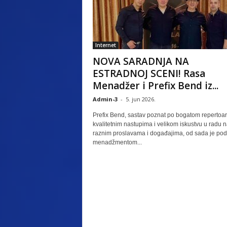
Internet
NOVA SARADNJA NA
ESTRADNOJ SCENI! Rasa
Menadžer i Prefix Bend iz...
Admin-3
-
5. jun 2026.
Prefix Bend, sastav poznat po bogatom repertoar
kvalitetnim nastupima i velikom iskustvu u radu 
raznim proslavama i događajima, od sada je pod
menadžmentom...