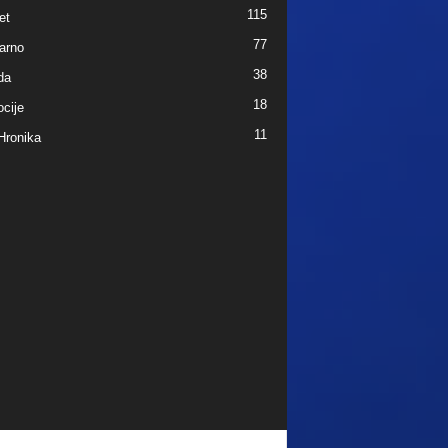
115
et
77
arno
38
da
18
cije
11
Hronika