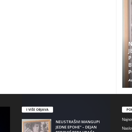
N
J
P
B
P
Ad
I VIŠE OBJAVA
PO
Najno
NEUSTRAŠIVI MANGUPI
JEDNE EPOHE“ – DEJAN
Naslo