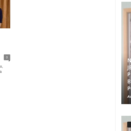
0
N
J
u,
na
P
B
P
Ad