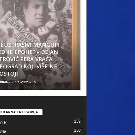
EUSTRAŠIVI MANGUPI
EDNE EPOHE“ – DEJAN
LOŠI DANI U AVGU
EROVIĆ PERA VRAĆA
Evo kojim horosk
EOGRAD KOJI VIŠE NE
znacima se savetu
OSTOJI
oprez
min-3
-
7. avgust 2026.
Admin-3
-
5. avgust 2026.
PULARNA KATEGORIJA
139
vije
130
vna