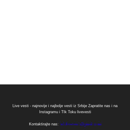
Live vesti - najnovije i najbolje vesti iz Srbije Zapratite nas i na
Instagramu i TIk Toku livevesti
Kontaktirajte nas:
infolivevesti@gmail.com