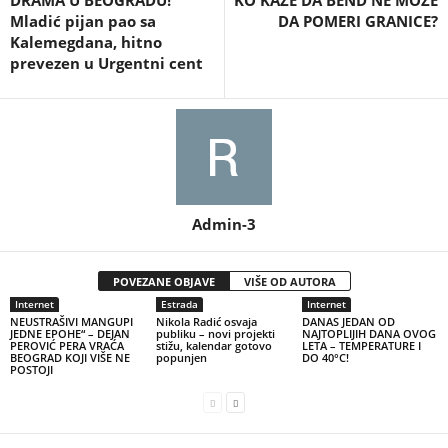
DRAMA U BEOGRADU!
KO KAŽE DA BEND NE MOŽE
Mladić pijan pao sa
DA POMERI GRANICE?
Kalemegdana, hitno
prevezen u Urgentni cent
Admin-3
POVEZANE OBJAVE
VIŠE OD AUTORA
Internet
Estrada
Internet
NEUSTRAŠIVI MANGUPI
Nikola Radić osvaja
DANAS JEDAN OD
JEDNE EPOHE“ – DEJAN
publiku – novi projekti
NAJTOPLIJIH DANA OVOG
PEROVIĆ PERA VRAĆA
stižu, kalendar gotovo
LETA – TEMPERATURE I
BEOGRAD KOJI VIŠE NE
popunjen
DO 40°C!
POSTOJI