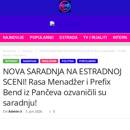
NAJNOVIJE
POPULARNO
ESTRADA
TV I RIJALITI
INTERNE
Naslovna
Internet
NOVA SARADNJA NA ESTRADNOJ SCENI! Rasa Menadžer i Prefix
Bend iz Pančeva...
INTERNET
NAJNOVIJE
NASLOVNA
POLITIKA
POPULARNO
NOVA SARADNJA NA ESTRADNOJ
SCENI! Rasa Menadžer i Prefix
Bend iz Pančeva ozvaničili su
saradnju!
Od
Admin-3
-
5. jun 2026.
0