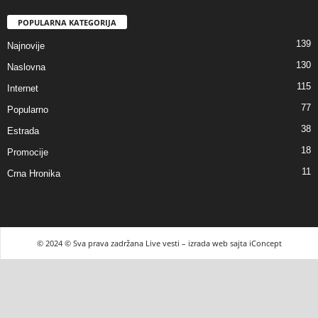
POPULARNA KATEGORIJA
139
Najnovije
130
Naslovna
115
Internet
77
Popularno
38
Estrada
18
Promocije
11
Crna Hronika
© 2024 © Sva prava zadržana Live vesti – izrada web sajta iConcept