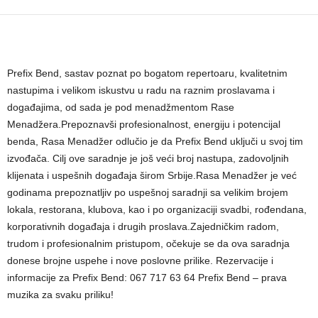
Prefix Bend, sastav poznat po bogatom repertoaru, kvalitetnim
nastupima i velikom iskustvu u radu na raznim proslavama i
događajima, od sada je pod menadžmentom Rase
Menadžera.Prepoznavši profesionalnost, energiju i potencijal
benda, Rasa Menadžer odlučio je da Prefix Bend uključi u svoj tim
izvođača. Cilj ove saradnje je još veći broj nastupa, zadovoljnih
klijenata i uspešnih događaja širom Srbije.Rasa Menadžer je već
godinama prepoznatljiv po uspešnoj saradnji sa velikim brojem
lokala, restorana, klubova, kao i po organizaciji svadbi, rođendana,
korporativnih događaja i drugih proslava.Zajedničkim radom,
trudom i profesionalnim pristupom, očekuje se da ova saradnja
donese brojne uspehe i nove poslovne prilike. Rezervacije i
informacije za Prefix Bend: 067 717 63 64 Prefix Bend – prava
muzika za svaku priliku!