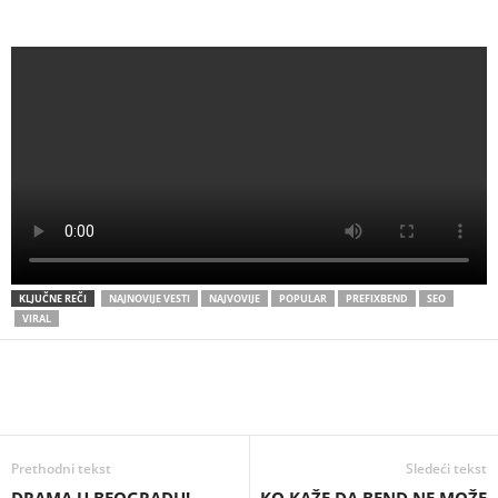
KLJUČNE REČI
NAJNOVIJE VESTI
NAJVOVIJE
POPULAR
PREFIXBEND
SEO
VIRAL
Prethodni tekst
Sledeći tekst