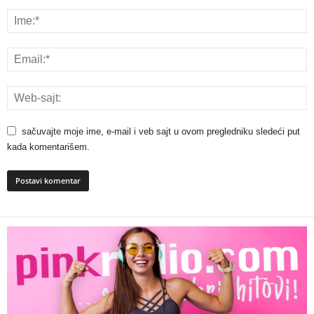
sačuvajte moje ime, e-mail i veb sajt u ovom pregledniku sledeći put
kada komentarišem.