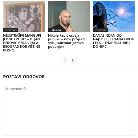
Internet
Estrada
Internet
NEUSTRAŠIVI MANGUPI
Nikola Radić osvaja
DANAS JEDAN OD
JEDNE EPOHE“ – DEJAN
publiku – novi projekti
NAJTOPLIJIH DANA OVOG
PEROVIĆ PERA VRAĆA
stižu, kalendar gotovo
LETA – TEMPERATURE I
BEOGRAD KOJI VIŠE NE
popunjen
DO 40°C!
POSTOJI
POSTAVI ODGOVOR