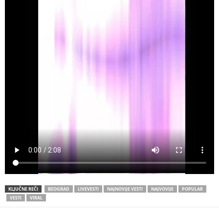
KLJUČNE REČI
BEOGRAD
LIVEVESTI
NAJNOVIJE VESTI
NAJVOVIJE
POPULAR
VESTI
VIRAL