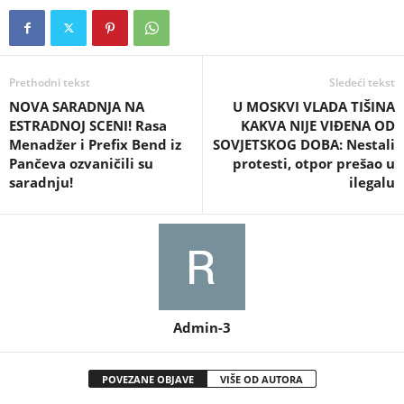
Prethodni tekst
Sledeći tekst
NOVA SARADNJA NA
U MOSKVI VLADA TIŠINA
ESTRADNOJ SCENI! Rasa
KAKVA NIJE VIĐENA OD
Menadžer i Prefix Bend iz
SOVJETSKOG DOBA: Nestali
Pančeva ozvaničili su
protesti, otpor prešao u
saradnju!
ilegalu
Admin-3
POVEZANE OBJAVE
VIŠE OD AUTORA