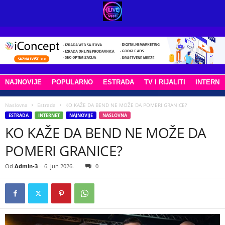
NAJNOVIJE
POPULARNO
ESTRADA
TV I RIJALITI
INTERNE
Naslovna
Estrada
KO KAŽE DA BEND NE MOŽE DA POMERI GRANICE?
ESTRADA
INTERNET
NAJNOVIJE
NASLOVNA
KO KAŽE DA BEND NE MOŽE DA
POMERI GRANICE?
Od
Admin-3
-
6. jun 2026.
0