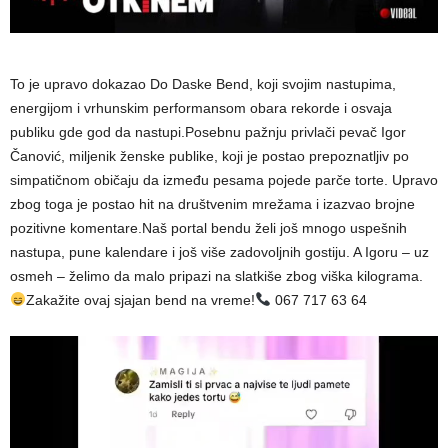
To je upravo dokazao Do Daske Bend, koji svojim nastupima,
energijom i vrhunskim performansom obara rekorde i osvaja
publiku gde god da nastupi.Posebnu pažnju privlači pevač Igor
Čanović, miljenik ženske publike, koji je postao prepoznatljiv po
simpatičnom običaju da između pesama pojede parče torte. Upravo
zbog toga je postao hit na društvenim mrežama i izazvao brojne
pozitivne komentare.Naš portal bendu želi još mnogo uspešnih
nastupa, pune kalendare i još više zadovoljnih gostiju. A Igoru – uz
osmeh – želimo da malo pripazi na slatkiše zbog viška kilograma.
Zakažite ovaj sjajan bend na vreme!
067 717 63 64