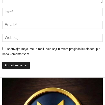
sačuvajte moje ime, e-mail i veb sajt u ovom pregledniku sledeći put
kada komentarišem.