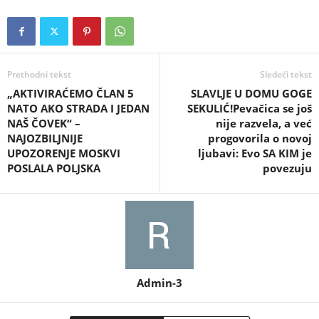
Prethodni tekst
Sledeći tekst
„AKTIVIRAĆEMO ČLAN 5
SLAVLJE U DOMU GOGE
NATO AKO STRADA I JEDAN
SEKULIĆ!Pevačica se još
NAŠ ČOVEK“ –
nije razvela, a već
NAJOZBILJNIJE
progovorila o novoj
UPOZORENJE MOSKVI
ljubavi: Evo SA KIM je
POSLALA POLJSKA
povezuju
Admin-3