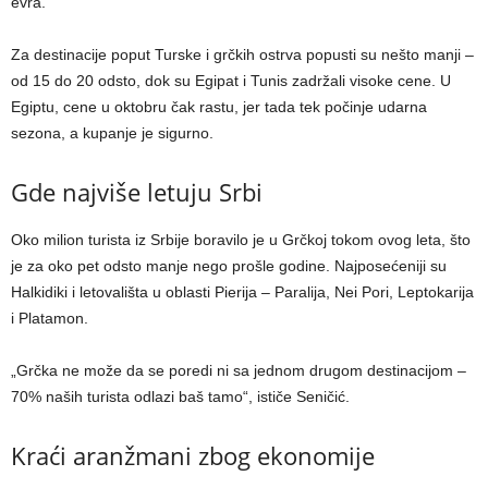
evra.
Za destinacije poput Turske i grčkih ostrva popusti su nešto manji –
od 15 do 20 odsto, dok su Egipat i Tunis zadržali visoke cene. U
Egiptu, cene u oktobru čak rastu, jer tada tek počinje udarna
sezona, a kupanje je sigurno.
Gde najviše letuju Srbi
Oko milion turista iz Srbije boravilo je u Grčkoj tokom ovog leta, što
je za oko pet odsto manje nego prošle godine. Najposećeniji su
Halkidiki i letovališta u oblasti Pierija – Paralija, Nei Pori, Leptokarija
i Platamon.
„Grčka ne može da se poredi ni sa jednom drugom destinacijom –
70% naših turista odlazi baš tamo“, ističe Seničić.
Kraći aranžmani zbog ekonomije