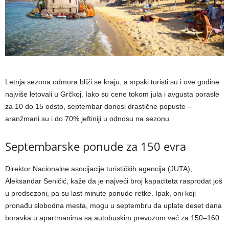
Letnja sezona odmora bliži se kraju, a srpski turisti su i ove godine
najviše letovali u Grčkoj. Iako su cene tokom jula i avgusta porasle
za 10 do 15 odsto, septembar donosi drastične popuste –
aranžmani su i do 70% jeftiniji u odnosu na sezonu.
Septembarske ponude za 150 evra
Direktor Nacionalne asocijacije turističkih agencija (JUTA),
Aleksandar Seničić, kaže da je najveći broj kapaciteta rasprodat još
u predsezoni, pa su last minute ponude retke. Ipak, oni koji
pronađu slobodna mesta, mogu u septembru da uplate deset dana
boravka u apartmanima sa autobuskim prevozom već za 150–160