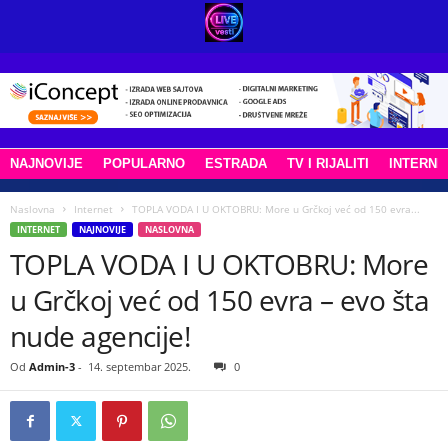
NAJNOVIJE
POPULARNO
ESTRADA
TV I RIJALITI
INTERNE
Naslovna
Internet
TOPLA VODA I U OKTOBRU: More u Grčkoj već od 150 evra...
INTERNET
NAJNOVIJE
NASLOVNA
TOPLA VODA I U OKTOBRU: More
u Grčkoj već od 150 evra – evo šta
nude agencije!
Od
Admin-3
-
14. septembar 2025.
0