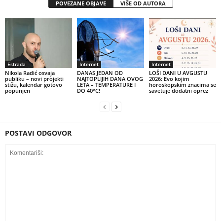
POVEZANE OBJAVE
VIŠE OD AUTORA
Estrada
Internet
Internet
Nikola Radić osvaja
DANAS JEDAN OD
LOŠI DANI U AVGUSTU
publiku – novi projekti
NAJTOPLIJIH DANA OVOG
2026: Evo kojim
stižu, kalendar gotovo
LETA – TEMPERATURE I
horoskopskim znacima se
popunjen
DO 40°C!
savetuje dodatni oprez
POSTAVI ODGOVOR