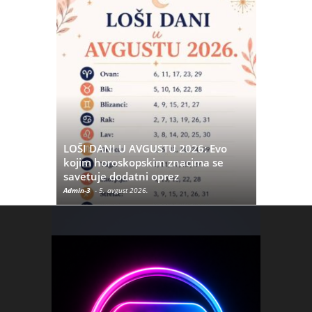
LOŠI DANI U AVGUSTU 2026: Evo
OpenAI i 
kojim horoskopskim znacima se
hakerski 
savetuje dodatni oprez
metode
Admin-3
-
5. avgust 2026.
Admin-3
-
30. 