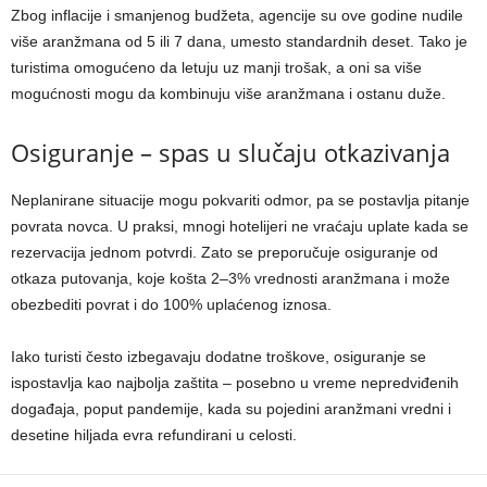
Zbog inflacije i smanjenog budžeta, agencije su ove godine nudile
više aranžmana od 5 ili 7 dana, umesto standardnih deset. Tako je
turistima omogućeno da letuju uz manji trošak, a oni sa više
mogućnosti mogu da kombinuju više aranžmana i ostanu duže.
Osiguranje – spas u slučaju otkazivanja
Neplanirane situacije mogu pokvariti odmor, pa se postavlja pitanje
povrata novca. U praksi, mnogi hotelijeri ne vraćaju uplate kada se
rezervacija jednom potvrdi. Zato se preporučuje osiguranje od
otkaza putovanja, koje košta 2–3% vrednosti aranžmana i može
obezbediti povrat i do 100% uplaćenog iznosa.
Iako turisti često izbegavaju dodatne troškove, osiguranje se
ispostavlja kao najbolja zaštita – posebno u vreme nepredviđenih
događaja, poput pandemije, kada su pojedini aranžmani vredni i
desetine hiljada evra refundirani u celosti.