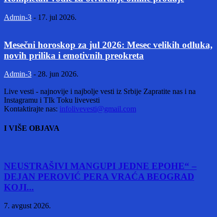
Admin-3
-
17. jul 2026.
Mesečni horoskop za jul 2026: Mesec velikih odluka,
novih prilika i emotivnih preokreta
Admin-3
-
28. jun 2026.
Live vesti - najnovije i najbolje vesti iz Srbije Zapratite nas i na
Instagramu i TIk Toku livevesti
Kontaktirajte nas:
infolivevesti@gmail.com
I VIŠE OBJAVA
NEUSTRAŠIVI MANGUPI JEDNE EPOHE“ –
DEJAN PEROVIĆ PERA VRAĆA BEOGRAD
KOJI...
7. avgust 2026.