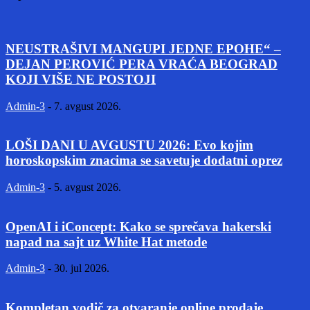
NEUSTRAŠIVI MANGUPI JEDNE EPOHE“ –
DEJAN PEROVIĆ PERA VRAĆA BEOGRAD
KOJI VIŠE NE POSTOJI
Admin-3
-
7. avgust 2026.
LOŠI DANI U AVGUSTU 2026: Evo kojim
horoskopskim znacima se savetuje dodatni oprez
Admin-3
-
5. avgust 2026.
OpenAI i iConcept: Kako se sprečava hakerski
napad na sajt uz White Hat metode
Admin-3
-
30. jul 2026.
Kompletan vodič za otvaranje online prodaje