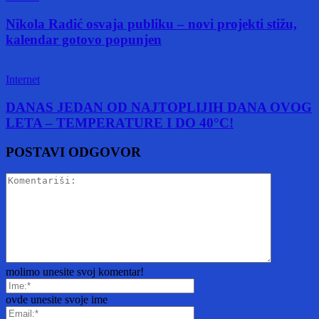
Nikola Radić osvaja publiku – novi projekti stižu,
kalendar gotovo popunjen
Internet
DANAS JEDAN OD NAJTOPLIJIH DANA OVOG
LETA – TEMPERATURE I DO 40°C!
POSTAVI ODGOVOR
molimo unesite svoj komentar!
ovde unesite svoje ime