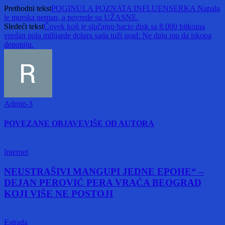
Prethodni tekst
POGINULA POZNATA INFLUENSERKA Napala
je morska neman, a povrede su UŽASNE.
Sledeći tekst
Čovek koji je slučajno bacio disk sa 8.000 bitkoina
vredan pola milijarde dolara sada tuži grad: Ne daju mu da iskopa
deponiju.
Admin-3
POVEZANE OBJAVE
VIŠE OD AUTORA
Internet
NEUSTRAŠIVI MANGUPI JEDNE EPOHE“ –
DEJAN PEROVIĆ PERA VRAĆA BEOGRAD
KOJI VIŠE NE POSTOJI
Estrada