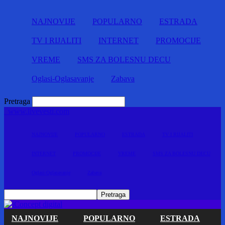
NAJNOVIJE
POPULARNO
ESTRADA
TV I RIJALITI
INTERNET
PROMOCIJE
VREME
SMS ZA BOLESNU DECU
Oglasi-Oglasavanje
Zabava
Pretraga
www.livevesti.com
NAJNOVIJE
POPULARNO
ESTRADA
TV I RIJALITI
INTERNET
PROMOCIJE
VREME
SMS ZA BOLESNU DECU
Oglasi-Oglasavanje
Zabava
NAJNOVIJE
POPULARNO
ESTRADA