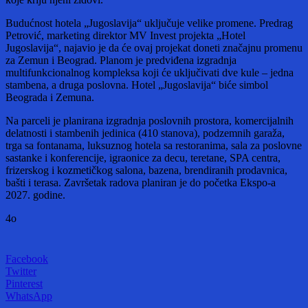
Budućnost hotela „Jugoslavija“ uključuje velike promene. Predrag
Petrović, marketing direktor MV Invest projekta „Hotel
Jugoslavija“, najavio je da će ovaj projekat doneti značajnu promenu
za Zemun i Beograd. Planom je predviđena izgradnja
multifunkcionalnog kompleksa koji će uključivati dve kule – jedna
stambena, a druga poslovna. Hotel „Jugoslavija“ biće simbol
Beograda i Zemuna.
Na parceli je planirana izgradnja poslovnih prostora, komercijalnih
delatnosti i stambenih jedinica (410 stanova), podzemnih garaža,
trga sa fontanama, luksuznog hotela sa restoranima, sala za poslovne
sastanke i konferencije, igraonice za decu, teretane, SPA centra,
frizerskog i kozmetičkog salona, bazena, brendiranih prodavnica,
bašti i terasa. Završetak radova planiran je do početka Ekspo-a
2027. godine.
4o
Facebook
Twitter
Pinterest
WhatsApp