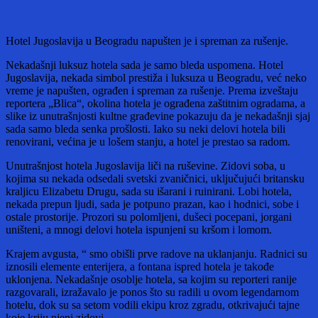
Hotel Jugoslavija u Beogradu napušten je i spreman za rušenje.
Nekadašnji luksuz hotela sada je samo bleda uspomena. Hotel
Jugoslavija, nekada simbol prestiža i luksuza u Beogradu, već neko
vreme je napušten, ograđen i spreman za rušenje. Prema izveštaju
reportera „Blica“, okolina hotela je ograđena zaštitnim ogradama, a
slike iz unutrašnjosti kultne građevine pokazuju da je nekadašnji sjaj
sada samo bleda senka prošlosti. Iako su neki delovi hotela bili
renovirani, većina je u lošem stanju, a hotel je prestao sa radom.
Unutrašnjost hotela Jugoslavija liči na ruševine. Zidovi soba, u
kojima su nekada odsedali svetski zvaničnici, uključujući britansku
kraljicu Elizabetu Drugu, sada su išarani i ruinirani. Lobi hotela,
nekada prepun ljudi, sada je potpuno prazan, kao i hodnici, sobe i
ostale prostorije. Prozori su polomljeni, dušeci pocepani, jorgani
uništeni, a mnogi delovi hotela ispunjeni su kršom i lomom.
Krajem avgusta, “ smo obišli prve radove na uklanjanju. Radnici su
iznosili elemente enterijera, a fontana ispred hotela je takođe
uklonjena. Nekadašnje osoblje hotela, sa kojim su reporteri ranije
razgovarali, izražavalo je ponos što su radili u ovom legendarnom
hotelu, dok su sa setom vodili ekipu kroz zgradu, otkrivajući tajne
koje kriju njeni zidovi.