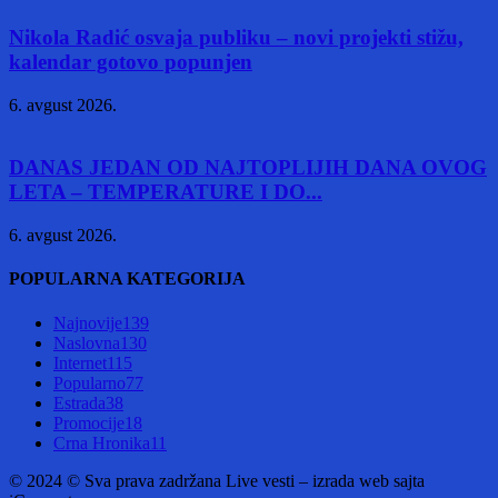
Nikola Radić osvaja publiku – novi projekti stižu,
kalendar gotovo popunjen
6. avgust 2026.
DANAS JEDAN OD NAJTOPLIJIH DANA OVOG
LETA – TEMPERATURE I DO...
6. avgust 2026.
POPULARNA KATEGORIJA
Najnovije
139
Naslovna
130
Internet
115
Popularno
77
Estrada
38
Promocije
18
Crna Hronika
11
© 2024 © Sva prava zadržana Live vesti – izrada web sajta