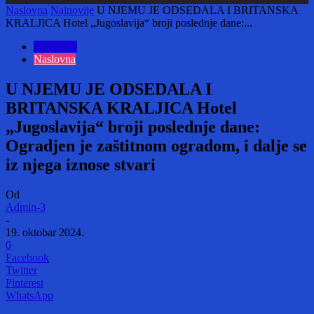
Naslovna
Najnovije
U NJEMU JE ODSEDALA I BRITANSKA
KRALJICA Hotel „Jugoslavija“ broji poslednje dane:...
Najnovije
Naslovna
U NJEMU JE ODSEDALA I
BRITANSKA KRALJICA Hotel
„Jugoslavija“ broji poslednje dane:
Ogradjen je zaštitnom ogradom, i dalje se
iz njega iznose stvari
Od
Admin-3
-
19. oktobar 2024.
0
Facebook
Twitter
Pinterest
WhatsApp