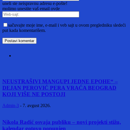
uneli ste neispravnu adresu e-pošte!
molimo unestite vaš email ovde
sačuvajte moje ime, e-mail i veb sajt u ovom pregledniku sledeći
put kada komentarišem.
NEUSTRAŠIVI MANGUPI JEDNE EPOHE“ –
DEJAN PEROVIĆ PERA VRAĆA BEOGRAD
KOJI VIŠE NE POSTOJI
Admin-3
-
7. avgust 2026.
Nikola Radić osvaja publiku – novi projekti stižu,
kalendar gotovo popunjen