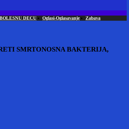
 BOLESNU DECU
Oglasi-Oglasavanje
Zabava
PRETI SMRTONOSNA BAKTERIJA,