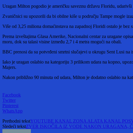
Uragan Milton pogodio je američku saveznu državu Floridu, udarivši
Zvaničnici su upozorili da bi obilne kiše u području Tampe mogle iza
Više od 3,25 miliona domaćinstava na zapadnoj Floridi ostalo je bez st
Prema izveštajima Glasa Amerike, Nacionalni centar za uragane opisa
moru, dok su talasi visine između 2,7 i 4 metra mogući na obali.
BBC prenosi da su potvrđeni smrtni slučajevi u okrugu Sent Lusi na isto
Iako je uragan oslabio na kategoriju 3 prilikom udara na kopno, upoz
Majers.
Nakon približno 90 minuta od udara, Milton je dodatno oslabio na katego
Facebook
Twitter
Pinterest
WhatsApp
Prethodni tekst
YOUTUBE KANAL ZONA ALATA KANAL POSV
Sledeći tekst
ZVER ISKOČILA IZ VODE NAKON URAGANA, ČOVEK U 