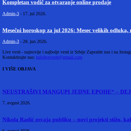
Kompletan vodič za otvaranje online prodaje
Admin-3
-
17. jul 2026.
Mesečni horoskop za jul 2026: Mesec velikih odluka, 
Admin-3
-
28. jun 2026.
Live vesti - najnovije i najbolje vesti iz Srbije Zapratite nas i na Inst
Kontaktirajte nas:
infolivevesti@gmail.com
I VIŠE OBJAVA
NEUSTRAŠIVI MANGUPI JEDNE EPOHE“ – DEJ
7. avgust 2026.
Nikola Radić osvaja publiku – novi projekti stižu, k
6. avgust 2026.