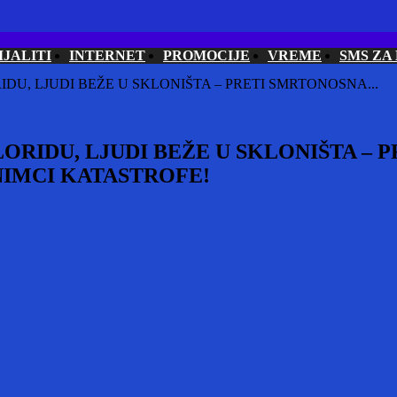
IJALITI
INTERNET
PROMOCIJE
VREME
SMS ZA
DU, LJUDI BEŽE U SKLONIŠTA – PRETI SMRTONOSNA...
ORIDU, LJUDI BEŽE U SKLONIŠTA – 
NIMCI KATASTROFE!