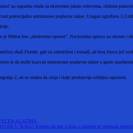
 sinoć na zapadnu obalu sa ekstremno jakim vetrovima, obilnim padavi
zvati potencijalno smrtonosne poplavne talase. Uragan ugrožava 3,3 mil
ruje.
o je Milton kao „ekstremno opasan“. Nacionalna uprava za okeane i atm
čnoj obali Floride, gde su zabeleženi i tornadi, ali broj žrtava još uve
oreno je da može izazvati smrtonosne poplavne talase u gusto naseljeni
riju 2, ali se smatra da oluja i dalje predstavlja ozbiljnu opasnost.
ECEN ALATIMA.
ŠOKU! Krenuo da uđe u kola, a aligator se iznenada pojavi