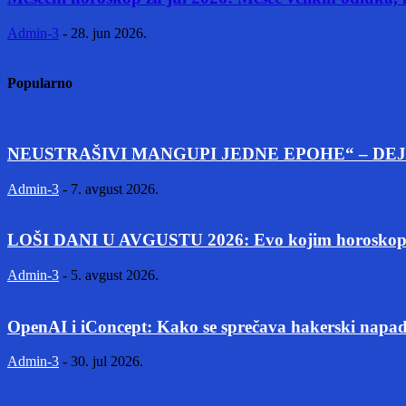
Admin-3
-
28. jun 2026.
Popularno
NEUSTRAŠIVI MANGUPI JEDNE EPOHE“ – DEJ
Admin-3
-
7. avgust 2026.
LOŠI DANI U AVGUSTU 2026: Evo kojim horoskopski
Admin-3
-
5. avgust 2026.
OpenAI i iConcept: Kako se sprečava hakerski napad
Admin-3
-
30. jul 2026.