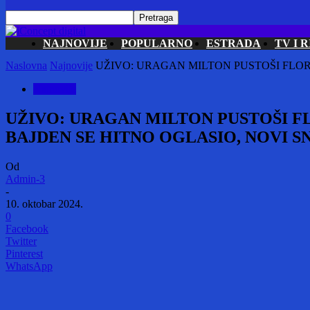
NAJNOVIJE
POPULARNO
ESTRADA
TV I R
Naslovna
Najnovije
UŽIVO: URAGAN MILTON PUSTOŠI FLORI
Najnovije
UŽIVO: URAGAN MILTON PUSTOŠI FL
BAJDEN SE HITNO OGLASIO, NOVI S
Od
Admin-3
-
10. oktobar 2024.
0
Facebook
Twitter
Pinterest
WhatsApp