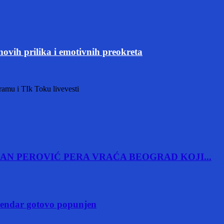
novih prilika i emotivnih preokreta
agramu i TIk Toku livevesti
AN PEROVIĆ PERA VRAĆA BEOGRAD KOJI...
alendar gotovo popunjen