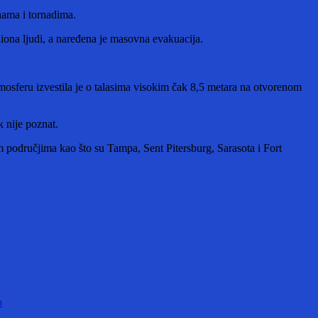
nama i tornadima.
iona ljudi, a naređena je masovna evakuacija.
osferu izvestila je o talasima visokim čak 8,5 metara na otvorenom
k nije poznat.
m područjima kao što su Tampa, Sent Pitersburg, Sarasota i Fort
o