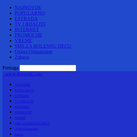
NAJNOVIJE
POPULARNO
ESTRADA
TV I RIJALITI
INTERNET
PROMOCIJE
VREME
SMS ZA BOLESNU DECU
Oglasi-Oglasavanje
Zabava
Pretraga
www.livevesti.com
NAJNOVIJE
POPULARNO
ESTRADA
TV I RIJALITI
INTERNET
PROMOCIJE
VREME
SMS ZA BOLESNU DECU
Oglasi-Oglasavanje
Zabava