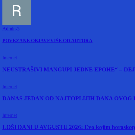
Admin-3
POVEZANE OBJAVE
VIŠE OD AUTORA
Internet
NEUSTRAŠIVI MANGUPI JEDNE EPOHE“ – DEJ
Internet
DANAS JEDAN OD NAJTOPLIJIH DANA OVOG L
Internet
LOŠI DANI U AVGUSTU 2026: Evo kojim horoskopski