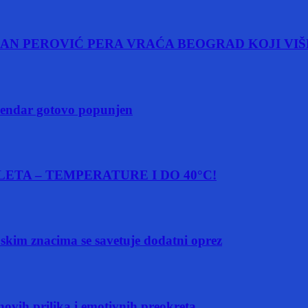
AN PEROVIĆ PERA VRAĆA BEOGRAD KOJI VIŠ
alendar gotovo popunjen
ETA – TEMPERATURE I DO 40°C!
m znacima se savetuje dodatni oprez
novih prilika i emotivnih preokreta