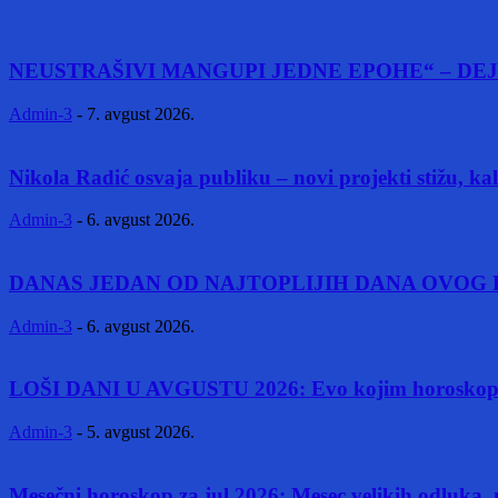
NEUSTRAŠIVI MANGUPI JEDNE EPOHE“ – DEJ
Admin-3
-
7. avgust 2026.
Nikola Radić osvaja publiku – novi projekti stižu, k
Admin-3
-
6. avgust 2026.
DANAS JEDAN OD NAJTOPLIJIH DANA OVOG L
Admin-3
-
6. avgust 2026.
LOŠI DANI U AVGUSTU 2026: Evo kojim horoskopski
Admin-3
-
5. avgust 2026.
Mesečni horoskop za jul 2026: Mesec velikih odluka, 