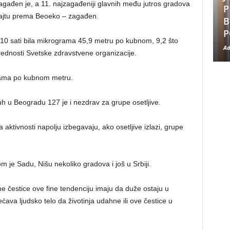
gađen je, a 11. najzagađeniji glavnih među jutros gradova
P
sajtu prema Beoeko – zagađen.
B
P
10 sati bila mikrograma 45,9 metru po kubnom, 9,2 što
Ad
ednosti Svetske zdravstvene organizacije.
rama po kubnom metru.
uh u Beogradu 127 je i nezdrav za grupe osetljive.
 aktivnosti napolju izbegavaju, ako osetljive izlazi, grupe
je Sadu, Nišu nekoliko gradova i još u Srbiji.
e čestice ove fine tendenciju imaju da duže ostaju u
ava ljudsko telo da životinja udahne ili ove čestice u