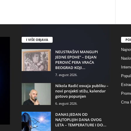
I VIŠE OBJAVA
PO
Najno
NEUSTRAŠIVI MANGUPI
JEDNE EPOHE“ – DEJAN
Naslo
PEROVIĆ PERA VRAĆA
BEOGRAD KOJI...
Intern
7. avgust 2026.
Popul
Estra
Nikola Radić osvaja publiku –
novi projekti stižu, kalendar
Promo
gotovo popunjen
Crna 
6. avgust 2026.
DANAS JEDAN OD
NAJTOPLIJIH DANA OVOG
LETA – TEMPERATURE I DO...