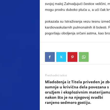
svojoj maloj Zahvaljujući čestice veličini
mogu prodru duboko pluća u, a ući čak k
pokazala su Istraživanja vezu tesnu izmeđ
kardiovaskularnih pulmonalnih ili bolesti.
pogoršaju oboljenja srčani astma, kao bro
Prethodni tekst
Mladoženja iz Titela priveden je zb
sumnje u krivična dela povezana s
oružjem i eksplozivnim materijam
nakon što je na njegovoj svadbi
ranjeno sedmoro gostiju.