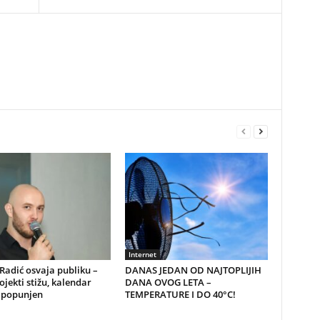
Internet
Radić osvaja publiku –
DANAS JEDAN OD NAJTOPLIJIH
ojekti stižu, kalendar
DANA OVOG LETA –
 popunjen
TEMPERATURE I DO 40°C!