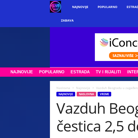
w
NAJNOVIJE
POPULARNO
ESTRA
w
ZABAVA
w
.
l
NAJNOVIJE
POPULARNO
ESTRADA
TV I RIJALITI
INTE
i
v
Naslovna
Najnovije
Vazduh Beogradu u zagađen, 
NAJNOVIJE
NASLOVNA
VREME
Vazduh Beog
e
v
čestica 2,5 
e