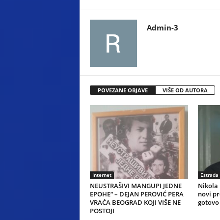
Admin-3
POVEZANE OBJAVE
VIŠE OD AUTORA
Internet
Estrada
NEUSTRAŠIVI MANGUPI JEDNE
Nikola 
EPOHE“ – DEJAN PEROVIĆ PERA
novi pr
VRAĆA BEOGRAD KOJI VIŠE NE
gotovo
POSTOJI