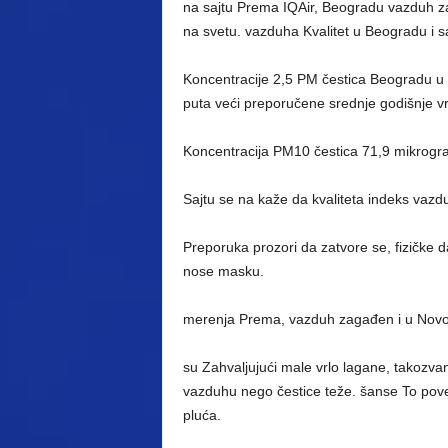
na sajtu Prema IQAir, Beogradu vazduh za
na svetu. vazduha Kvalitet u Beogradu i 
Koncentracije 2,5 PM čestica Beogradu u 
puta veći preporučene srednje godišnje vr
Koncentracija PM10 čestica 71,9 mikrog
Sajtu se na kaže da kvaliteta indeks vazd
Preporuka prozori da zatvore se, fizičke da
nose masku.
merenja Prema, vazduh zagađen i u Novom 
su Zahvaljujući male vrlo lagane, takozvan
vazduhu nego čestice teže. šanse To poveć
pluća.