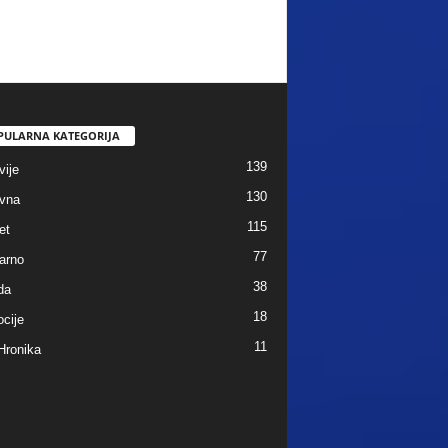
PULARNA KATEGORIJA
139
vije
130
vna
115
et
77
arno
38
da
18
cije
11
Hronika