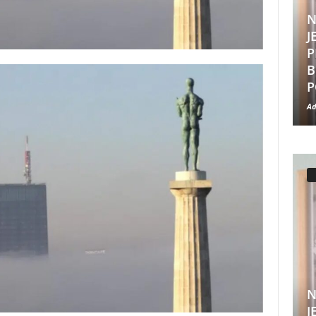
N
J
P
B
P
Ad
N
J