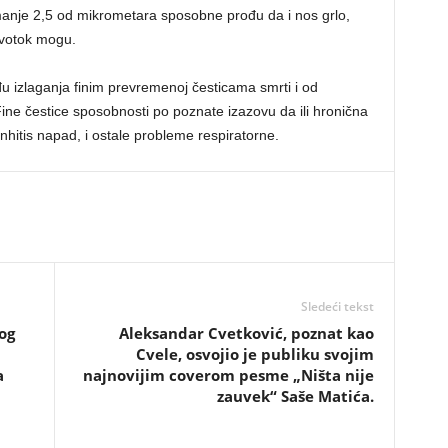
, manje 2,5 od mikrometara sposobne prođu da i nos grlo,
rvotok mogu.
u izlaganja finim prevremenoj česticama smrti i od
 Fine čestice sposobnosti po poznate izazovu da ili hronična
nhitis napad, i ostale probleme respiratorne.
Sledeći tekst
og
Aleksandar Cvetković, poznat kao
Cvele, osvojio je publiku svojim
a
najnovijim coverom pesme „Ništa nije
zauvek“ Saše Matića.