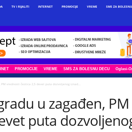
DA
TV I RIJALITI
INTERNET
PROMOCIJE
VREME
SMS ZA BOLESNU
RNET
PROMOCIJE
VREME
SMS ZA BOLESNU DECU
Oglasi-O
PM vrednosti čestica 2,5 devet puta dozvoljenog iznad...
radu u zagađen, PM 
devet puta dozvoljeno