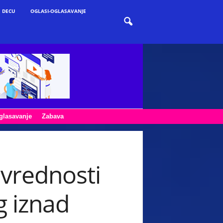
 DECU
OGLASI-OGLASAVANJE
glasavanje
Zabava
vrednosti
g iznad