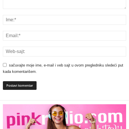
sačuvajte moje ime, e-mail i veb sajt u ovom pregledniku sledeći put
kada komentarišem.