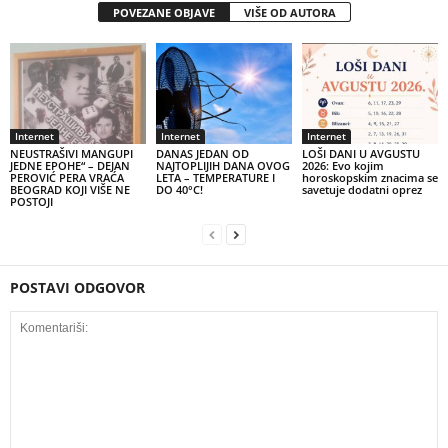
POVEZANE OBJAVE
VIŠE OD AUTORA
Internet
Internet
Internet
NEUSTRAŠIVI MANGUPI
DANAS JEDAN OD
LOŠI DANI U AVGUSTU
JEDNE EPOHE“ – DEJAN
NAJTOPLIJIH DANA OVOG
2026: Evo kojim
PEROVIĆ PERA VRAĆA
LETA – TEMPERATURE I
horoskopskim znacima se
BEOGRAD KOJI VIŠE NE
DO 40°C!
savetuje dodatni oprez
POSTOJI
POSTAVI ODGOVOR