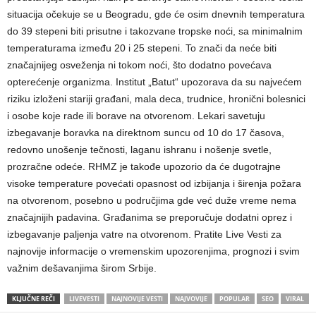
situacija očekuje se u Beogradu, gde će osim dnevnih temperatura
do 39 stepeni biti prisutne i takozvane tropske noći, sa minimalnim
temperaturama između 20 i 25 stepeni. To znači da neće biti
značajnijeg osveženja ni tokom noći, što dodatno povećava
opterećenje organizma. Institut „Batut“ upozorava da su najvećem
riziku izloženi stariji građani, mala deca, trudnice, hronični bolesnici
i osobe koje rade ili borave na otvorenom. Lekari savetuju
izbegavanje boravka na direktnom suncu od 10 do 17 časova,
redovno unošenje tečnosti, laganu ishranu i nošenje svetle,
prozračne odeće. RHMZ je takođe upozorio da će dugotrajne
visoke temperature povećati opasnost od izbijanja i širenja požara
na otvorenom, posebno u područjima gde već duže vreme nema
značajnijih padavina. Građanima se preporučuje dodatni oprez i
izbegavanje paljenja vatre na otvorenom. Pratite Live Vesti za
najnovije informacije o vremenskim upozorenjima, prognozi i svim
važnim dešavanjima širom Srbije.
KLJUČNE REČI
LIVEVESTI
NAJNOVIJE VESTI
NAJVOVIJE
POPULAR
SEO
VIRAL