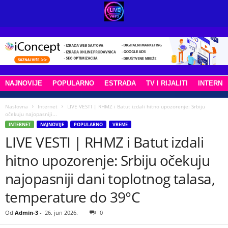
NAJNOVIJE
POPULARNO
ESTRADA
TV I RIJALITI
INTERNE
Naslovna
Internet
LIVE VESTI | RHMZ i Batut izdali hitno upozorenje: Srbiju
očekuju najopasniji...
INTERNET
NAJNOVIJE
POPULARNO
VREME
LIVE VESTI | RHMZ i Batut izdali
hitno upozorenje: Srbiju očekuju
najopasniji dani toplotnog talasa,
temperature do 39°C
Od
Admin-3
-
26. jun 2026.
0