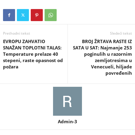
Prethodni tekst
Sledeći tekst
EVROPU ZAHVATIO
BROJ ŽRTAVA RASTE IZ
SNAŽAN TOPLOTNI TALAS:
SATA U SAT: Najmanje 253
Temperature prelaze 40
poginulih u razornim
stepeni, raste opasnost od
zemljotresima u
požara
Venecueli, hiljade
povređenih
Admin-3