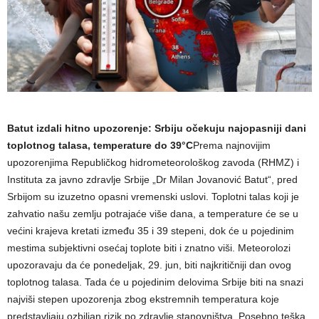
Batut izdali hitno upozorenje: Srbiju očekuju najopasniji dani
toplotnog talasa, temperature do 39°C
Prema najnovijim
upozorenjima Republičkog hidrometeorološkog zavoda (RHMZ) i
Instituta za javno zdravlje Srbije „Dr Milan Jovanović Batut“, pred
Srbijom su izuzetno opasni vremenski uslovi. Toplotni talas koji je
zahvatio našu zemlju potrajaće više dana, a temperature će se u
većini krajeva kretati između 35 i 39 stepeni, dok će u pojedinim
mestima subjektivni osećaj toplote biti i znatno viši. Meteorolozi
upozoravaju da će ponedeljak, 29. jun, biti najkritičniji dan ovog
toplotnog talasa. Tada će u pojedinim delovima Srbije biti na snazi
najviši stepen upozorenja zbog ekstremnih temperatura koje
predstavljaju ozbiljan rizik po zdravlje stanovništva. Posebno teška