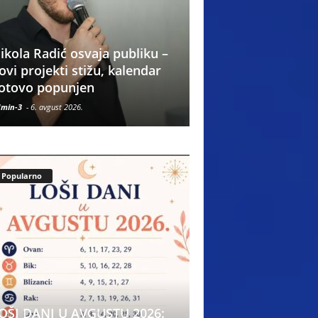
DANAS JEDAN OD
ikola Radić osvaja publiku –
NAJTOPLIJIH DAN
ovi projekti stižu, kalendar
LETA – TEMPERATU
otovo popunjen
40°C!
min-3
-
6. avgust 2026.
Admin-3
-
6. avgust 2026.
Popularno
OŠI DANI U AVGUSTU 2026: