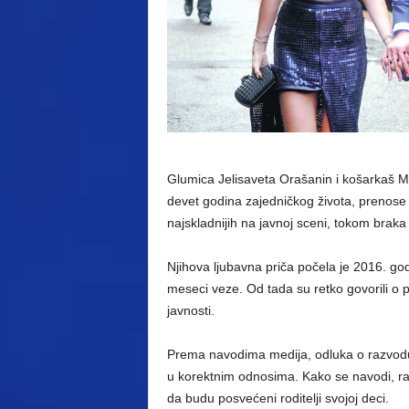
Glumica Jelisaveta Orašanin i košarkaš Mi
devet godina zajedničkog života, prenose 
najskladnijih na javnoj sceni, tokom braka
Njihova ljubavna priča počela je 2016. go
meseci veze. Od tada su retko govorili o p
javnosti.
Prema navodima medija, odluka o razvodu 
u korektnim odnosima. Kako se navodi, ras
da budu posvećeni roditelji svojoj deci.