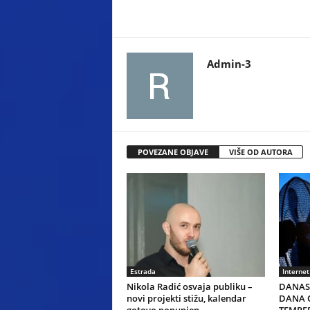
Admin-3
POVEZANE OBJAVE
VIŠE OD AUTORA
Estrada
Internet
Nikola Radić osvaja publiku –
DANAS 
novi projekti stižu, kalendar
DANA O
gotovo popunjen
TEMPER