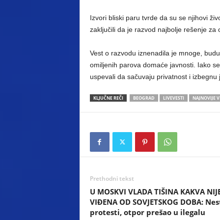
Izvori bliski paru tvrde da su se njihovi ž
zaključili da je razvod najbolje rešenje za
Vest o razvodu iznenadila je mnoge, buduć
omiljenih parova domaće javnosti. Iako se
uspevali da sačuvaju privatnost i izbegnu
KLJUČNE REČI
BEOGRAD
LIVEVESTI
NAJNOVIJE V
Prethodni tekst
U MOSKVI VLADA TIŠINA KAKVA NIJ
VIĐENA OD SOVJETSKOG DOBA: Nest
protesti, otpor prešao u ilegalu