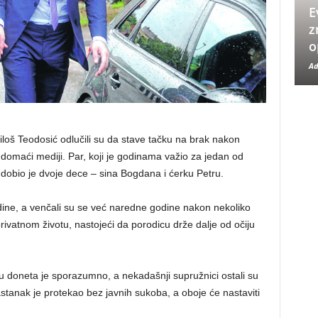
E
z
o
Ad
loš Teodosić odlučili su da stave tačku na brak nakon
domaći mediji. Par, koji je godinama važio za jedan od
 dobio je dvoje dece – sina Bogdana i ćerku Petru.
dine, a venčali su se već naredne godine nakon nekoliko
rivatnom životu, nastojeći da porodicu drže dalje od očiju
doneta je sporazumno, a nekadašnji supružnici ostali su
tanak je protekao bez javnih sukoba, a oboje će nastaviti