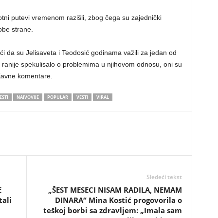
ivotni putevi vremenom razišli, zbog čega su zajednički
 obe strane.
i da su Jelisaveta i Teodosić godinama važili za jedan od
 ranije spekulisalo o problemima u njihovom odnosu, oni su
 javne komentare.
ESTI
NAJVOVIJE
POPULAR
VESTI
VIRAL
Sledeći tekst
E
„ŠEST MESECI NISAM RADILA, NEMAM
ali
DINARA“ Mina Kostić progovorila o
teškoj borbi sa zdravljem: „Imala sam