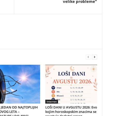
velike probleme“
Internet
JEDAN OD NAJTOPLIJIH
LOŠI DANI U AVGUSTU 2026: Evo
VOG LETA –
kojim horoskopskim znacima se
ATURE I DO 40°C!
savetuje dodatni oprez