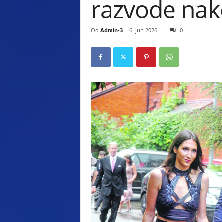
razvode nak
s
t
Od
Admin-3
-
6. jun 2026.
0
i
.
c
o
m