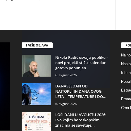
I VIŠE OBJAVA
PO
Najno
Nikola Radić osvaja publiku –
novi projekti stižu, kalendar
Naslo
gotovo popunjen
Intern
6. avgust 2026.
Popul
DANAS JEDAN OD
Estra
NAJTOPLIJIH DANA OVOG
LETA – TEMPERATURE I DO...
Promo
6. avgust 2026.
Crna 
LOŠI DANI U AVGUSTU 2026:
Evo kojim horoskopskim
znacima se savetuje...