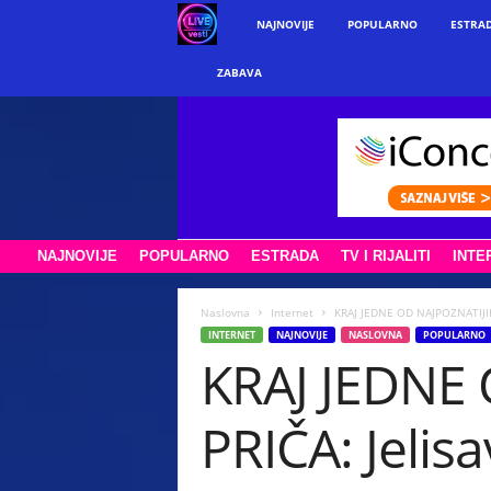
w
NAJNOVIJE
POPULARNO
ESTRA
w
ZABAVA
w
.
l
NAJNOVIJE
POPULARNO
ESTRADA
TV I RIJALITI
INTE
i
v
Naslovna
Internet
KRAJ JEDNE OD NAJPOZNATIJIH 
INTERNET
NAJNOVIJE
NASLOVNA
POPULARNO
KRAJ JEDNE
e
v
PRIČA: Jelis
e