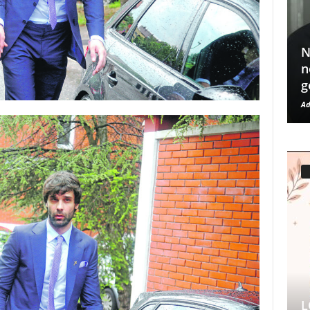
N
n
g
Ad
L