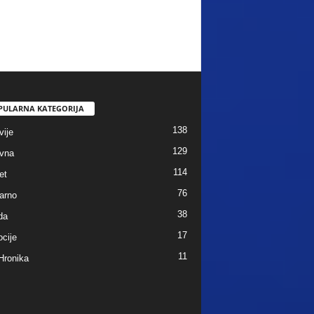
PULARNA KATEGORIJA
138
vije
129
vna
114
et
76
arno
38
da
17
cije
11
Hronika