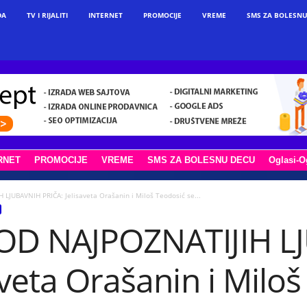
DA
TV I RIJALITI
INTERNET
PROMOCIJE
VREME
SMS ZA BOLESNU
RNET
PROMOCIJE
VREME
SMS ZA BOLESNU DECU
Oglasi-O
LJUBAVNIH PRIČA: Jelisaveta Orašanin i Miloš Teodosić se...
 OD NAJPOZNATIJIH 
aveta Orašanin i Milo