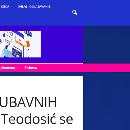
 DECU
OGLASI-OGLASAVANJE
glasavanje
Zabava
LJUBAVNIH
š Teodosić se