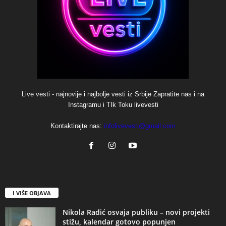
Live vesti - najnovije i najbolje vesti iz Srbije Zapratite nas i na
Instagramu i TIk Toku livevesti
Kontaktirajte nas:
infolivevesti@gmail.com
I VIŠE OBJAVA
Nikola Radić osvaja publiku – novi projekti
stižu, kalendar gotovo popunjen