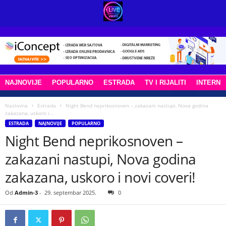
NAJNOVIJE
POPULARNO
ESTRADA
TV I RIJALITI
INTERNE
Naslovna
Estrada
Night Bend neprikosnoven – zakazani nastupi, Nova godina
zakazana, uskoro i...
ESTRADA
NAJNOVIJE
POPULARNO
Night Bend neprikosnoven –
zakazani nastupi, Nova godina
zakazana, uskoro i novi coveri!
Od
Admin-3
-
29. septembar 2025.
0