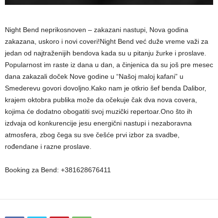
Night Bend neprikosnoven – zakazani nastupi, Nova godina
zakazana, uskoro i novi coveri!Night Bend već duže vreme važi za
jedan od najtraženijih bendova kada su u pitanju žurke i proslave.
Popularnost im raste iz dana u dan, a činjenica da su još pre mesec
dana zakazali doček Nove godine u “Našoj maloj kafani” u
Smederevu govori dovoljno.Kako nam je otkrio šef benda Dalibor,
krajem oktobra publika može da očekuje čak dva nova covera,
kojima će dodatno obogatiti svoj muzički repertoar.Ono što ih
izdvaja od konkurencije jesu energični nastupi i nezaboravna
atmosfera, zbog čega su sve češće prvi izbor za svadbe,
rođendane i razne proslave.
Booking za Bend: +381628676411