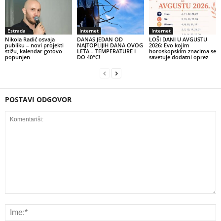
Estrada
Internet
Internet
Nikola Radić osvaja
DANAS JEDAN OD
LOŠI DANI U AVGUSTU
publiku – novi projekti
NAJTOPLIJIH DANA OVOG
2026: Evo kojim
stižu, kalendar gotovo
LETA – TEMPERATURE I
horoskopskim znacima se
popunjen
DO 40°C!
savetuje dodatni oprez
POSTAVI ODGOVOR