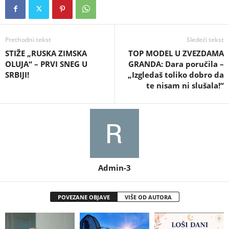
Prethodni tekst
Sledeći tekst
STIŽE „RUSKA ZIMSKA
TOP MODEL U ZVEZDAMA
OLUJA“ – PRVI SNEG U
GRANDA: Dara poručila –
SRBIJI!
„Izgledaš toliko dobro da
te nisam ni slušala!“
Admin-3
POVEZANE OBJAVE
VIŠE OD AUTORA