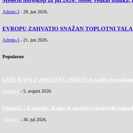
Mesečni horoskop za jul 2026: Mesec velikih odluka, 
Admin-3
-
28. jun 2026.
EVROPU ZAHVATIO SNAŽAN TOPLOTNI TALAS: Tempe
Admin-3
-
21. jun 2026.
Popularno
LOŠI DANI U AVGUSTU 2026: Evo kojim horoskopski
Admin-3
-
5. avgust 2026.
OpenAI i iConcept: Kako se sprečava hakerski napad
Admin-3
-
30. jul 2026.