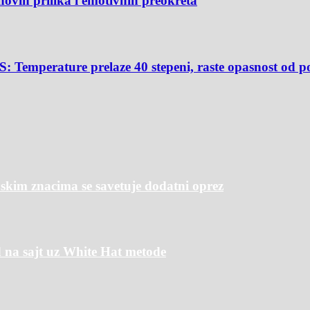
novih prilika i emotivnih preokreta
rature prelaze 40 stepeni, raste opasnost od p
m znacima se savetuje dodatni oprez
 na sajt uz White Hat metode