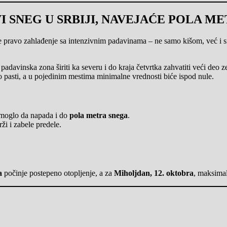
I SNEG U SRBIJI, NAVEJAĆE POLA M
 pravo zahlađenje sa intenzivnim padavinama – ne samo kišom, već i sn
 padavinska zona širiti ka severu i do kraja četvrtka zahvatiti veći deo z
 pasti, a u pojedinim mestima minimalne vrednosti biće ispod nule.
i moglo da napada i do
pola metra snega
.
ži i zabele predele.
a
počinje postepeno otopljenje, a za
Miholjdan, 12. oktobra
, maksima