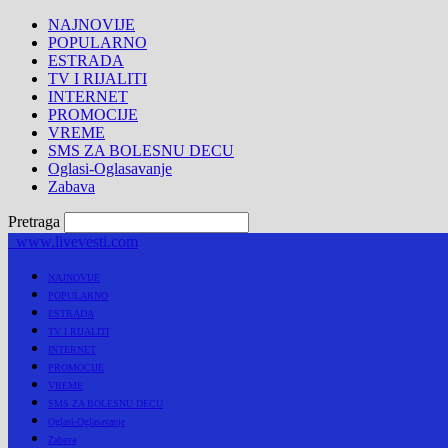
NAJNOVIJE
POPULARNO
ESTRADA
TV I RIJALITI
INTERNET
PROMOCIJE
VREME
SMS ZA BOLESNU DECU
Oglasi-Oglasavanje
Zabava
Pretraga
www.livevesti.com
NAJNOVIJE
POPULARNO
ESTRADA
TV I RIJALITI
INTERNET
PROMOCIJE
VREME
SMS ZA BOLESNU DECU
Oglasi-Oglasavanje
Zabava