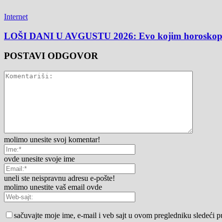
Internet
LOŠI DANI U AVGUSTU 2026: Evo kojim horoskopski
POSTAVI ODGOVOR
molimo unesite svoj komentar!
ovde unesite svoje ime
uneli ste neispravnu adresu e-pošte!
molimo unestite vaš email ovde
sačuvajte moje ime, e-mail i veb sajt u ovom pregledniku sledeći 