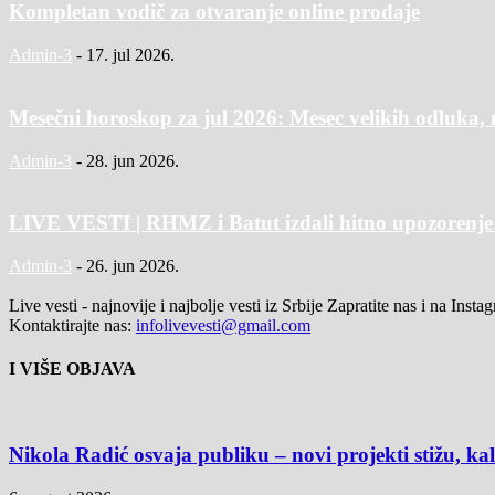
Kompletan vodič za otvaranje online prodaje
Admin-3
-
17. jul 2026.
Mesečni horoskop za jul 2026: Mesec velikih odluka, 
Admin-3
-
28. jun 2026.
LIVE VESTI | RHMZ i Batut izdali hitno upozorenje: 
Admin-3
-
26. jun 2026.
Live vesti - najnovije i najbolje vesti iz Srbije Zapratite nas i na Inst
Kontaktirajte nas:
infolivevesti@gmail.com
I VIŠE OBJAVA
Nikola Radić osvaja publiku – novi projekti stižu, k