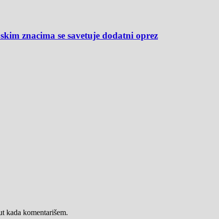
m znacima se savetuje dodatni oprez
put kada komentarišem.