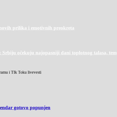
novih prilika i emotivnih preokreta
Srbiju očekuju najopasniji dani toplotnog talasa, te
agramu i TIk Toku livevesti
alendar gotovo popunjen