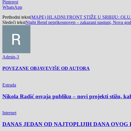
Pinterest
WhatsApp
Prethodni tekst
(MAPE) HLADNI FRONT STIŽE U SRBIJU: OL
Sledeći tekst
Night Bend neprikosnoven – zakazani nastupi, Nova godi
Admin-3
POVEZANE OBJAVE
VIŠE OD AUTORA
Estrada
Nikola Radić osvaja publiku – novi projekti stižu, k
Internet
DANAS JEDAN OD NAJTOPLIJIH DANA OVOG L