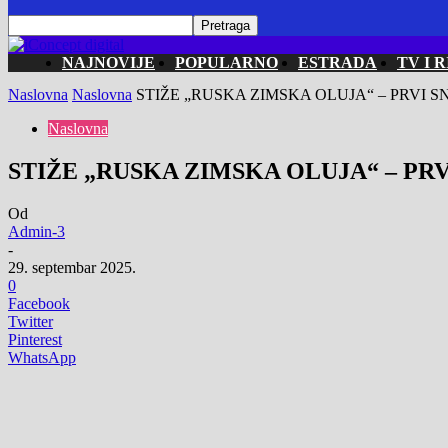
NAJNOVIJE
POPULARNO
ESTRADA
TV I R
Naslovna
Naslovna
STIŽE „RUSKA ZIMSKA OLUJA“ – PRVI SN
Naslovna
STIŽE „RUSKA ZIMSKA OLUJA“ – PRVI
Od
Admin-3
-
29. septembar 2025.
0
Facebook
Twitter
Pinterest
WhatsApp