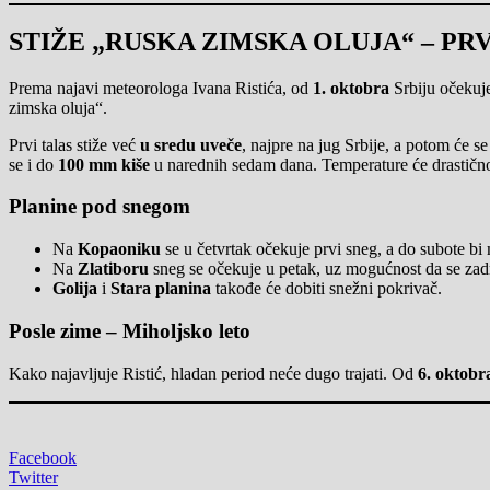
STIŽE „RUSKA ZIMSKA OLUJA“ – PRV
Prema najavi meteorologa Ivana Ristića, od
1. oktobra
Srbiju očekuje
zimska oluja“.
Prvi talas stiže već
u sredu uveče
, najpre na jug Srbije, a potom će se
se i do
100 mm kiše
u narednih sedam dana. Temperature će drastično
Planine pod snegom
Na
Kopaoniku
se u četvrtak očekuje prvi sneg, a do subote b
Na
Zlatiboru
sneg se očekuje u petak, uz mogućnost da se zadr
Golija
i
Stara planina
takođe će dobiti snežni pokrivač.
Posle zime – Miholjsko leto
Kako najavljuje Ristić, hladan period neće dugo trajati. Od
6. oktobr
Facebook
Twitter