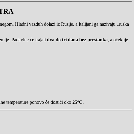
ETRA
egom. Hladni vazduh dolazi iz Rusije, a Italijani ga nazivaju „ruska
emlje. Padavine će trajati
dva do tri dana bez prestanka
, a očekuje
lne temperature ponovo će dostići oko
25°C
.