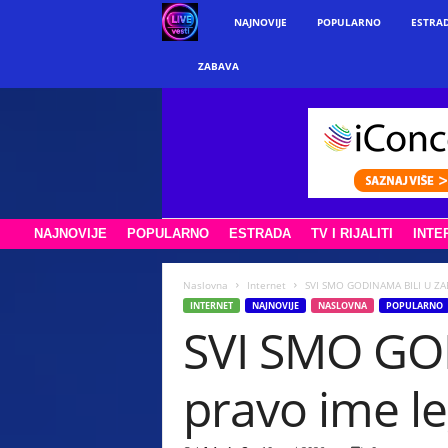
w
NAJNOVIJE
POPULARNO
ESTRA
w
ZABAVA
w
.
l
NAJNOVIJE
POPULARNO
ESTRADA
TV I RIJALITI
INTE
i
v
Naslovna
Internet
SVI SMO GODINAMA BILI U ZAB
INTERNET
NAJNOVIJE
NASLOVNA
POPULARNO
SVI SMO GOD
e
v
pravo ime l
e