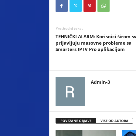
Prethodni tekst
TEHNIČKI ALARM: Korisnici širom s
prijavljuju masovne probleme sa
Smarters IPTV Pro aplikacijom
Admin-3
POVEZANE OBJAVE
VIŠE OD AUTORA