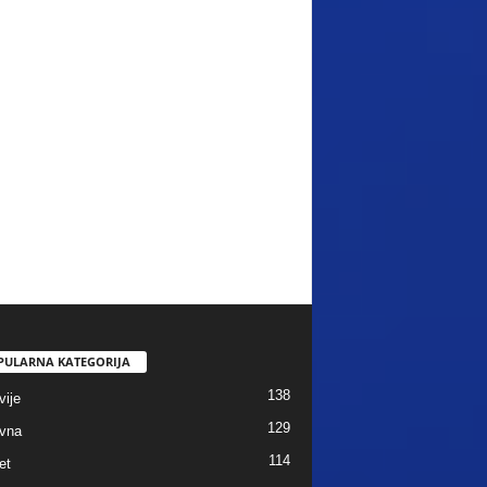
PULARNA KATEGORIJA
138
vije
129
vna
114
et