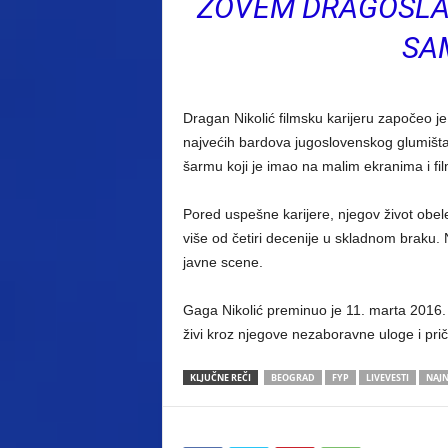
ZOVEM DRAGOSLAV
SA
Dragan Nikolić filmsku karijeru započeo j
najvećih bardova jugoslovenskog glumišta
šarmu koji je imao na malim ekranima i fi
Pored uspešne karijere, njegov život obele
više od četiri decenije u skladnom braku. 
javne scene.
Gaga Nikolić preminuo je 11. marta 2016. 
živi kroz njegove nezaboravne uloge i prič
KLJUČNE REČI
BEOGRAD
FYP
LIVEVESTI
NAJN