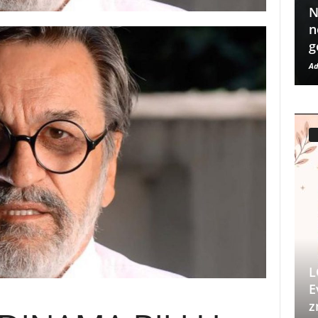
N
n
g
Ad
L
E
z