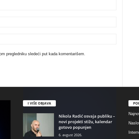
ovom pregledniku sledeći put kada komentarišem.
I VIŠE OBJAVA
PO
Najno
Nikola Radić osvaja publiku –
novi projekti stižu, kalendar
Naslo
gotovo popunjen
Intern
6. avgust 2026.