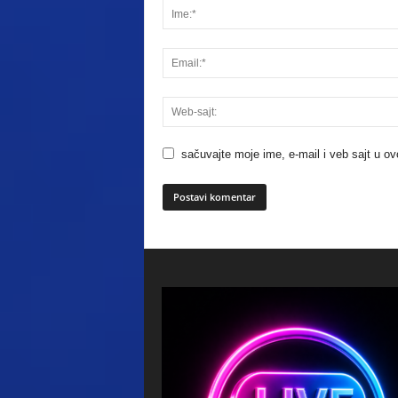
sačuvajte moje ime, e-mail i veb sajt u 