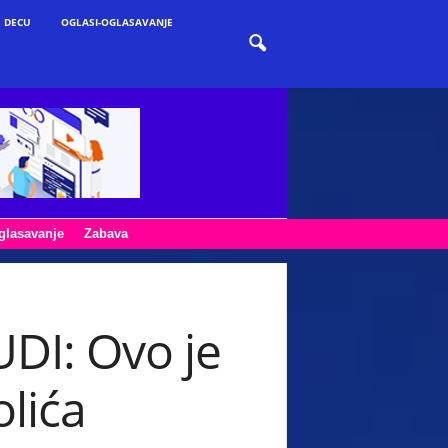
 DECU
OGLASI-OGLASAVANJE
glasavanje
Zabava
DI: Ovo je
lića