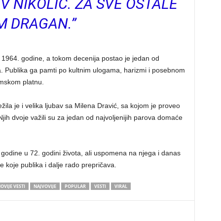
 NIKOLIĆ. ZA SVE OSTALE
M DRAGAN.”
e 1964. godine, a tokom decenija postao je jedan od
. Publika ga pamti po kultnim ulogama, harizmi i posebnom
lmskom platnu.
žila je i velika ljubav sa Milena Dravić, sa kojom je proveo
Njih dvoje važili su za jedan od najvoljenijih parova domaće
godine u 72. godini života, ali uspomena na njega i danas
e koje publika i dalje rado prepričava.
OVIJE VESTI
NAJVOVIJE
POPULAR
VESTI
VIRAL