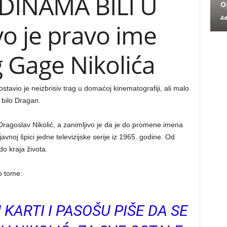
DINAMA BILI U
o
Ad
o je pravo ime
 Gage Nikolića
tavio je neizbrisiv trag u domaćoj kinematografiji, ali malo
 bilo Dragan.
ragoslav Nikolić, a zanimljivo je da je do promene imena
vnoj špici jedne televizijske serije iz 1965. godine. Od
o kraja života.
o tome:
 KARTI I PASOŠU PIŠE DA SE