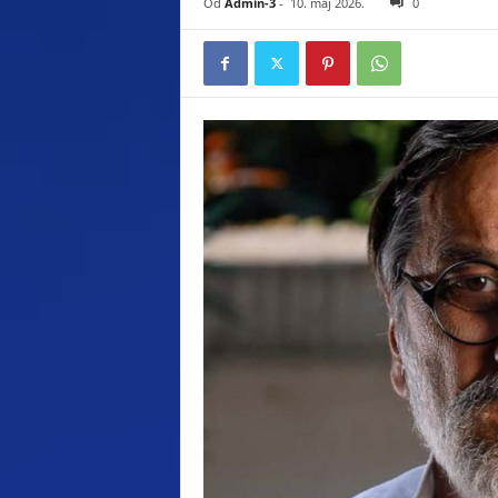
Od
Admin-3
-
10. maj 2026.
0
s
t
i
.
c
o
m