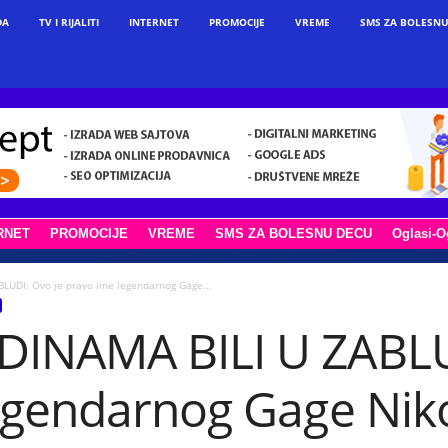
DA
TV I RIJALITI
INTERNET
PROMOCIJE
VREME
SMS ZA BOLESNU
RNET
PROMOCIJE
VREME
SMS ZA BOLESNU DECU
Oglasi-O
LUDI: Ovo je pravo ime legendarnog Gage...
INAMA BILI U ZABLU
egendarnog Gage Niko