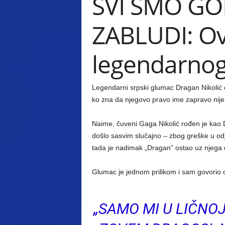
SVI SMO GO
ZABLUDI: Ov
legendarnog
Legendarni srpski glumac Dragan Nikolić os
ko zna da njegovo pravo ime zapravo nije
Naime, čuveni Gaga Nikolić rođen je kao D
došlo sasvim slučajno – zbog greške u odja
tada je nadimak „Dragan” ostao uz njega d
Glumac je jednom prilikom i sam govorio 
„SAMO MI U LIČNOJ