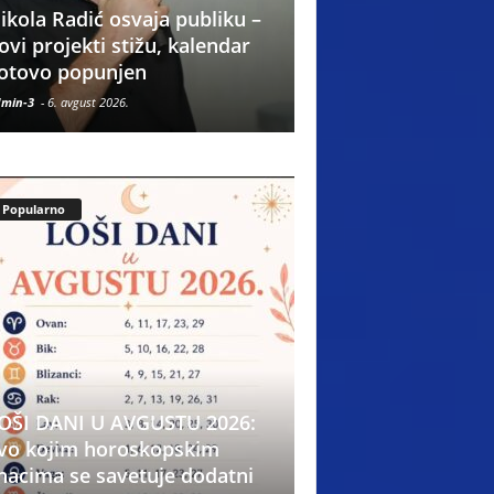
ikola Radić osvaja publiku –
NAJTOPLIJIH DAN
ovi projekti stižu, kalendar
LETA – TEMPERATU
otovo popunjen
40°C!
min-3
-
6. avgust 2026.
Admin-3
-
6. avgust 2026.
Popularno
OŠI DANI U AVGUSTU 2026:
vo kojim horoskopskim
OpenAI i iConcept:
nacima se savetuje dodatni
sprečava hakerski