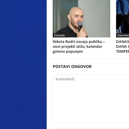
Estrada
Internet
Nikola Radić osvaja publiku –
DANAS 
novi projekti stižu, kalendar
DANA O
gotovo popunjen
TEMPER
POSTAVI ODGOVOR