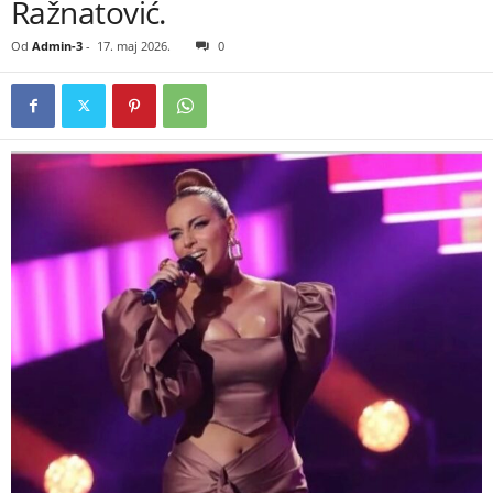
Ražnatović.
Od
Admin-3
-
17. maj 2026.
0