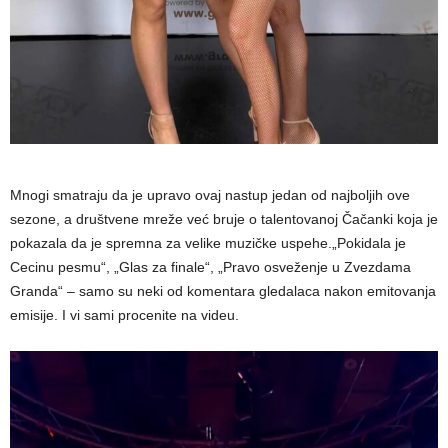
Mnogi smatraju da je upravo ovaj nastup jedan od najboljih ove
sezone, a društvene mreže već bruje o talentovanoj Čačanki koja je
pokazala da je spremna za velike muzičke uspehe.„Pokidala je
Cecinu pesmu“, „Glas za finale“, „Pravo osveženje u Zvezdama
Granda“ – samo su neki od komentara gledalaca nakon emitovanja
emisije. I vi sami procenite na videu.