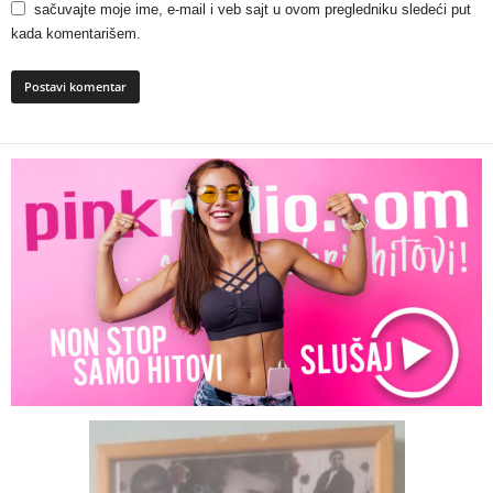
sačuvajte moje ime, e-mail i veb sajt u ovom pregledniku sledeći put
kada komentarišem.