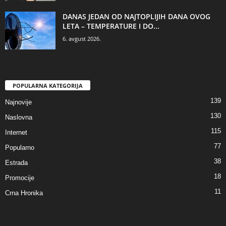
DANAS JEDAN OD NAJTOPLIJIH DANA OVOG
LETA – TEMPERATURE I DO...
6. avgust 2026.
POPULARNA KATEGORIJA
139
Najnovije
130
Naslovna
115
Internet
77
Popularno
38
Estrada
18
Promocije
11
Crna Hronika