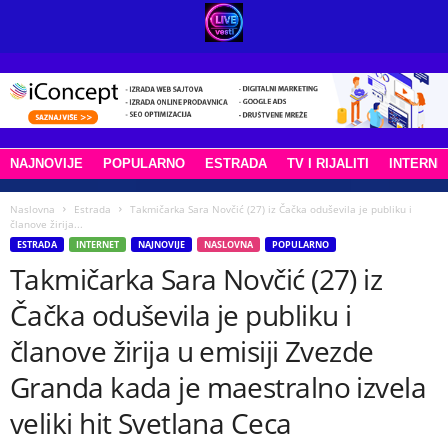
NAJNOVIJE
POPULARNO
ESTRADA
TV I RIJALITI
INTERNE
Naslovna
Estrada
Takmičarka Sara Novčić (27) iz Čačka oduševila je publiku i
članove žirija...
ESTRADA
INTERNET
NAJNOVIJE
NASLOVNA
POPULARNO
Takmičarka Sara Novčić (27) iz
Čačka oduševila je publiku i
članove žirija u emisiji Zvezde
Granda kada je maestralno izvela
veliki hit Svetlana Ceca