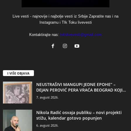
Live vesti - najnovije i najbolje vesti iz Srbije Zapratite nas i na
Instagramu i TIk Toku livevesti
Kontaktirajte nas:
infolivevesti@gmail.com
I VIŠE OBJAVA
NEUSTRAŠIVI MANGUPI JEDNE EPOHE“ –
DEJAN PEROVIĆ PERA VRAĆA BEOGRAD KOJI...
7. avgust 2026.
Nikola Radić osvaja publiku – novi projekti
stižu, kalendar gotovo popunjen
6. avgust 2026.