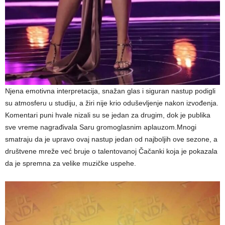
Njena emotivna interpretacija, snažan glas i siguran nastup podigli
su atmosferu u studiju, a žiri nije krio oduševljenje nakon izvođenja.
Komentari puni hvale nizali su se jedan za drugim, dok je publika
sve vreme nagrađivala Saru gromoglasnim aplauzom.Mnogi
smatraju da je upravo ovaj nastup jedan od najboljih ove sezone, a
društvene mreže već bruje o talentovanoj Čačanki koja je pokazala
da je spremna za velike muzičke uspehe.