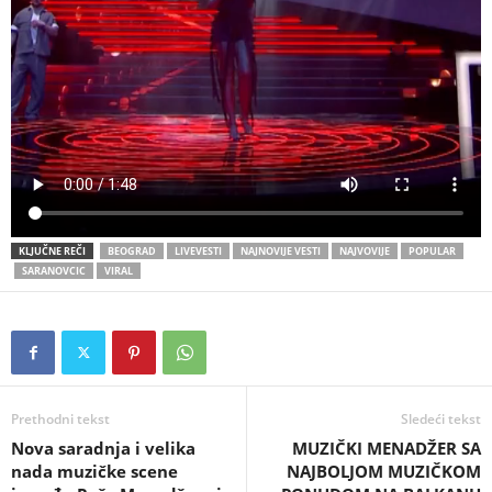
KLJUČNE REČI
BEOGRAD
LIVEVESTI
NAJNOVIJE VESTI
NAJVOVIJE
POPULAR
SARANOVCIC
VIRAL
Prethodni tekst
Sledeći tekst
Nova saradnja i velika
MUZIČKI MENADŽER SA
nada muzičke scene
NAJBOLJOM MUZIČKOM