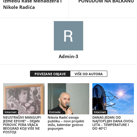
između Raše Menadžera i
PONUDOM NA BALKANU
Nikole Radića
Admin-3
POVEZANE OBJAVE
VIŠE OD AUTORA
Internet
Estrada
Internet
NEUSTRAŠIVI MANGUPI
Nikola Radić osvaja
DANAS JEDAN OD
JEDNE EPOHE“ – DEJAN
publiku – novi projekti
NAJTOPLIJIH DANA OVOG
PEROVIĆ PERA VRAĆA
stižu, kalendar gotovo
LETA – TEMPERATURE I
BEOGRAD KOJI VIŠE NE
popunjen
DO 40°C!
POSTOJI