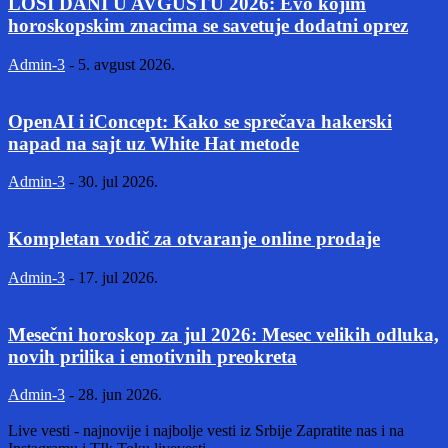
LOŠI DANI U AVGUSTU 2026: Evo kojim
horoskopskim znacima se savetuje dodatni oprez
Admin-3
-
5. avgust 2026.
OpenAI i iConcept: Kako se sprečava hakerski
napad na sajt uz White Hat metode
Admin-3
-
30. jul 2026.
Kompletan vodič za otvaranje online prodaje
Admin-3
-
17. jul 2026.
Mesečni horoskop za jul 2026: Mesec velikih odluka,
novih prilika i emotivnih preokreta
Admin-3
-
28. jun 2026.
Live vesti - najnovije i najbolje vesti iz Srbije Zapratite nas i na