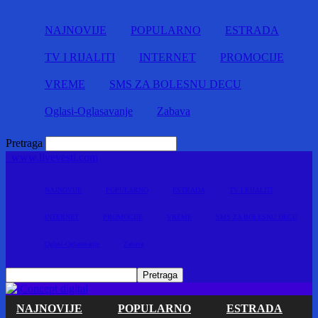
NAJNOVIJE
POPULARNO
ESTRADA
TV I RIJALITI
INTERNET
PROMOCIJE
VREME
SMS ZA BOLESNU DECU
Oglasi-Oglasavanje
Zabava
Pretraga
www.livevesti.com
NAJNOVIJE
POPULARNO
ESTRADA
TV I RIJALITI
INTERNET
PROMOCIJE
VREME
SMS ZA BOLESNU DECU
Oglasi-Oglasavanje
Zabava
NAJNOVIJE
POPULARNO
ESTRADA