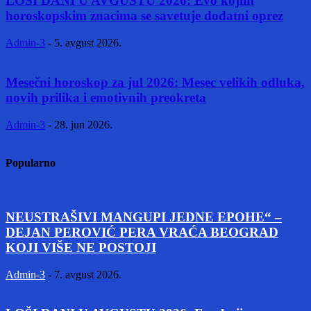
LOŠI DANI U AVGUSTU 2026: Evo kojim
horoskopskim znacima se savetuje dodatni oprez
Admin-3
-
5. avgust 2026.
Mesečni horoskop za jul 2026: Mesec velikih odluka,
novih prilika i emotivnih preokreta
Admin-3
-
28. jun 2026.
Popularno
NEUSTRAŠIVI MANGUPI JEDNE EPOHE“ –
DEJAN PEROVIĆ PERA VRAĆA BEOGRAD
KOJI VIŠE NE POSTOJI
Admin-3
-
7. avgust 2026.