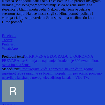
Nesreća se dogodila danas oko 15 časova. Kako prenosi Instagram
stranica „moj beograd,“ pretpostavlja se da se žena survala sa
stepenica u blizini mesta pada. Nakon pada, žena je ostala u
svesnom stanju. Na lice mesta stigli su Hitna pomoć, policija i
vatrogasci, koji su povređenu ženu spustili na nosilima do kola
Hitne pomoći.
Facebook
Twitter
Pinterest
WhatsApp
Prethodni tekst
OTKRIVENA BEOGRADU U OGROMNA
PREVARA! se Sumnja da najmanje ukradeno je 300 evra miliona,
ovo a im bila šema.
Sledeći tekst
Produkcijska kuća Topmedia, nakon četiri godine
uspešnog rada i saradnje sa brojnim popularnim pevačima, ponosno
najavljuje lansiranje novog televizijskog kanala – Vibe TV.