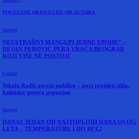
Admin-3
POVEZANE OBJAVE
VIŠE OD AUTORA
Internet
NEUSTRAŠIVI MANGUPI JEDNE EPOHE“ –
DEJAN PEROVIĆ PERA VRAĆA BEOGRAD
KOJI VIŠE NE POSTOJI
Estrada
Nikola Radić osvaja publiku – novi projekti stižu,
kalendar gotovo popunjen
Internet
DANAS JEDAN OD NAJTOPLIJIH DANA OVOG
LETA – TEMPERATURE I DO 40°C!