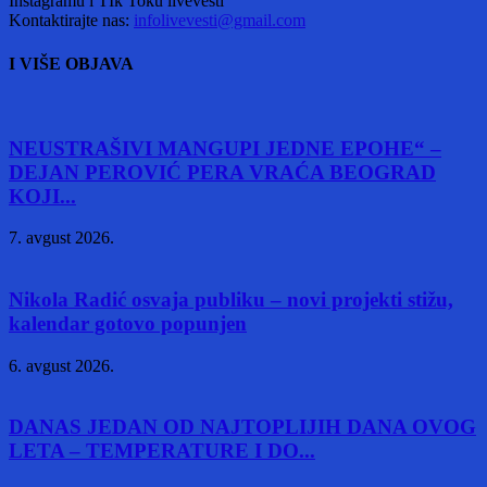
Instagramu i TIk Toku livevesti
Kontaktirajte nas:
infolivevesti@gmail.com
I VIŠE OBJAVA
NEUSTRAŠIVI MANGUPI JEDNE EPOHE“ –
DEJAN PEROVIĆ PERA VRAĆA BEOGRAD
KOJI...
7. avgust 2026.
Nikola Radić osvaja publiku – novi projekti stižu,
kalendar gotovo popunjen
6. avgust 2026.
DANAS JEDAN OD NAJTOPLIJIH DANA OVOG
LETA – TEMPERATURE I DO...