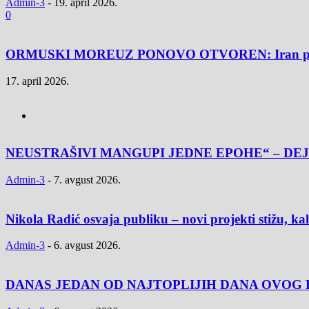
Admin-3
-
19. april 2026.
0
ORMUSKI MOREUZ PONOVO OTVOREN: Iran poslao j
17. april 2026.
NEUSTRAŠIVI MANGUPI JEDNE EPOHE“ – DEJ
Admin-3
-
7. avgust 2026.
Nikola Radić osvaja publiku – novi projekti stižu, k
Admin-3
-
6. avgust 2026.
DANAS JEDAN OD NAJTOPLIJIH DANA OVOG L