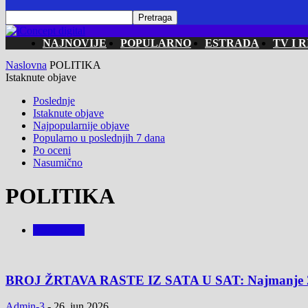
NAJNOVIJE
POPULARNO
ESTRADA
TV I R
Naslovna
POLITIKA
Istaknute objave
Poslednje
Istaknute objave
Najpopularnije objave
Popularno u poslednjih 7 dana
Po oceni
Nasumično
POLITIKA
POLITIKA
BROJ ŽRTAVA RASTE IZ SATA U SAT: Najmanje 253 p
Admin-3
-
26. jun 2026.