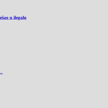
ao u ilegalu
..