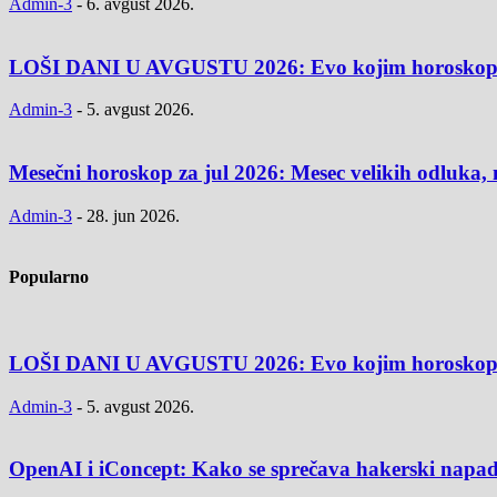
Admin-3
-
6. avgust 2026.
LOŠI DANI U AVGUSTU 2026: Evo kojim horoskopski
Admin-3
-
5. avgust 2026.
Mesečni horoskop za jul 2026: Mesec velikih odluka, 
Admin-3
-
28. jun 2026.
Popularno
LOŠI DANI U AVGUSTU 2026: Evo kojim horoskopski
Admin-3
-
5. avgust 2026.
OpenAI i iConcept: Kako se sprečava hakerski napad