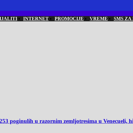
IJALITI
INTERNET
PROMOCIJE
VREME
SMS ZA
oginulih u razornim zemljotresima u Venecueli, hi