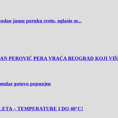
asnu poruku svetu, oglasio se...
AN PEROVIĆ PERA VRAĆA BEOGRAD KOJI VIŠ
alendar gotovo popunjen
ETA – TEMPERATURE I DO 40°C!