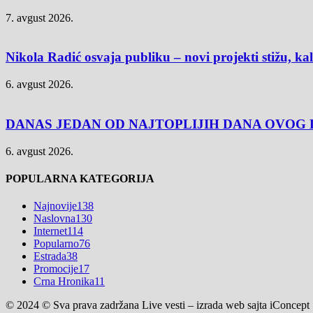
7. avgust 2026.
Nikola Radić osvaja publiku – novi projekti stižu, k
6. avgust 2026.
DANAS JEDAN OD NAJTOPLIJIH DANA OVOG L
6. avgust 2026.
POPULARNA KATEGORIJA
Najnovije
138
Naslovna
130
Internet
114
Popularno
76
Estrada
38
Promocije
17
Crna Hronika
11
© 2024 © Sva prava zadržana Live vesti – izrada web sajta iConcept