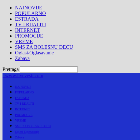
NAJNOVIJE
POPULARNO
ESTRADA
TV I RIJALITI
INTERNET
PROMOCIJE
VREME
SMS ZA BOLESNU DECU
Oglasi-Oglasavanje
Zabava
Pretraga
www.livevesti.com
NAJNOVIJE
POPULARNO
ESTRADA
TV I RIJALITI
INTERNET
PROMOCIJE
VREME
SMS ZA BOLESNU DECU
Oglasi-Oglasavanje
Zabava