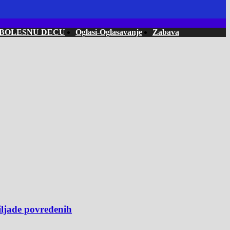
 BOLESNU DECU
Oglasi-Oglasavanje
Zabava
ljade povređenih