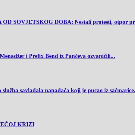
OVJETSKOG DOBA: Nestali protesti, otpor preš
r i Prefix Bend iz Pančeva ozvaničili...
savladala napadača koji je pucao iz sačmarice.
VEĆOJ KRIZI