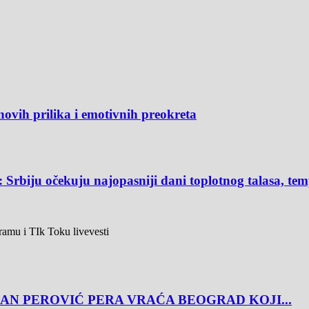
novih prilika i emotivnih preokreta
Srbiju očekuju najopasniji dani toplotnog talasa, te
agramu i TIk Toku livevesti
AN PEROVIĆ PERA VRAĆA BEOGRAD KOJI...