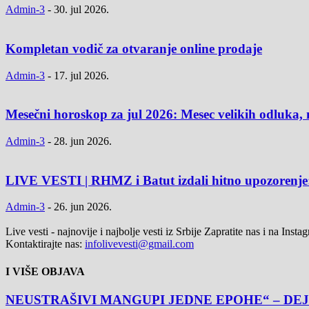
Admin-3
-
30. jul 2026.
Kompletan vodič za otvaranje online prodaje
Admin-3
-
17. jul 2026.
Mesečni horoskop za jul 2026: Mesec velikih odluka, 
Admin-3
-
28. jun 2026.
LIVE VESTI | RHMZ i Batut izdali hitno upozorenje: 
Admin-3
-
26. jun 2026.
Live vesti - najnovije i najbolje vesti iz Srbije Zapratite nas i na Inst
Kontaktirajte nas:
infolivevesti@gmail.com
I VIŠE OBJAVA
NEUSTRAŠIVI MANGUPI JEDNE EPOHE“ – DEJ