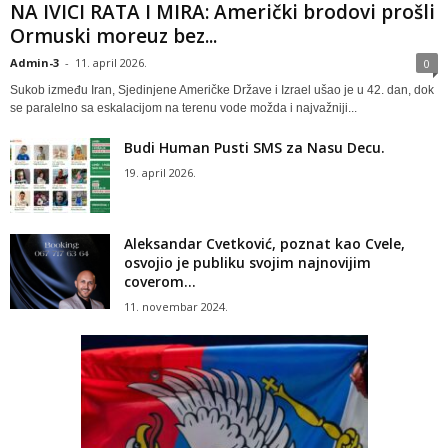
NA IVICI RATA I MIRA: Američki brodovi prošli
Ormuski moreuz bez...
Admin-3
-
11. april 2026.
0
Sukob između Iran, Sjedinjene Američke Države i Izrael ušao je u 42. dan, dok
se paralelno sa eskalacijom na terenu vode možda i najvažniji...
Budi Human Pusti SMS za Nasu Decu.
19. april 2026.
Aleksandar Cvetković, poznat kao Cvele,
osvojio je publiku svojim najnovijim
coverom...
11. novembar 2024.