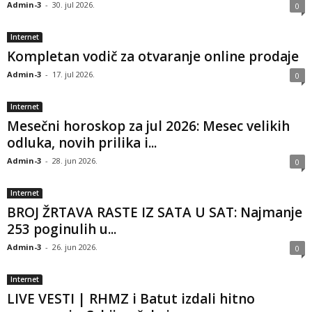
Admin-3
-
30. jul 2026.
0
Internet
Kompletan vodič za otvaranje online prodaje
Admin-3
-
17. jul 2026.
0
Internet
Mesečni horoskop za jul 2026: Mesec velikih
odluka, novih prilika i...
Admin-3
-
28. jun 2026.
0
Internet
BROJ ŽRTAVA RASTE IZ SATA U SAT: Najmanje
253 poginulih u...
Admin-3
-
26. jun 2026.
0
Internet
LIVE VESTI | RHMZ i Batut izdali hitno