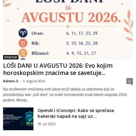
Internet
LOŠI DANI U AVGUSTU 2026: Evo kojim
horoskopskim znacima se savetuje...
Admin-3
-
5. avgust 2026.
0
Na društvenim mrežama ovih dana kruži tabela sa datumima koji se
predstavljaju kao „loši dani“ za svaki horoskopski znak tokom avgusta 2026.
godine. Mnogi...
OpenAI i iConcept: Kako se sprečava
hakerski napad na sajt uz...
30. jul 2026.