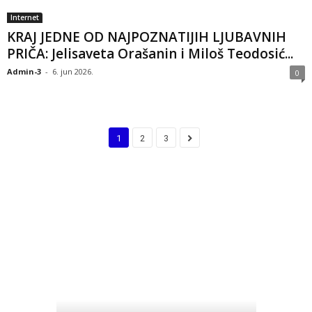
Internet
KRAJ JEDNE OD NAJPOZNATIJIH LJUBAVNIH
PRIČA: Jelisaveta Orašanin i Miloš Teodosić...
Admin-3
-
6. jun 2026.
0
1
2
3