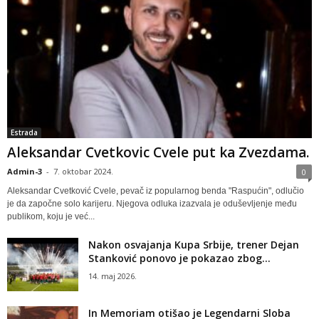
Estrada
Aleksandar Cvetkovic Cvele put ka Zvezdama.
Admin-3
-
7. oktobar 2024.
0
Aleksandar Cvetković Cvele, pevač iz popularnog benda "Raspućin", odlučio
je da započne solo karijeru. Njegova odluka izazvala je oduševljenje među
publikom, koju je već...
Nakon osvajanja Kupa Srbije, trener Dejan
Stanković ponovo je pokazao zbog...
14. maj 2026.
In Memoriam otišao je Legendarni Sloba