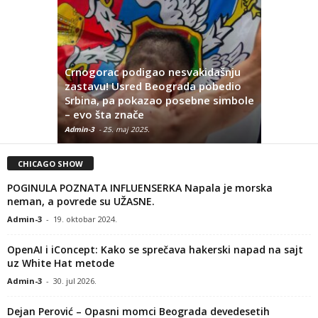
Crnogorac podigao nesvakidašnju
„VUČIĆ O
zastavu! Usred Beograda pobedio
‘VIDIMO S
Srbina, pa pokazao posebne simbole
Teror je 
– evo šta znače
povratimo
Admin-3
-
25. maj 2025.
Admin-3
-
4. 
CHICAGO SHOW
POGINULA POZNATA INFLUENSERKA Napala je morska
neman, a povrede su UŽASNE.
Admin-3
-
19. oktobar 2024.
OpenAI i iConcept: Kako se sprečava hakerski napad na sajt
uz White Hat metode
Admin-3
-
30. jul 2026.
Dejan Perović – Opasni momci Beograda devedesetih