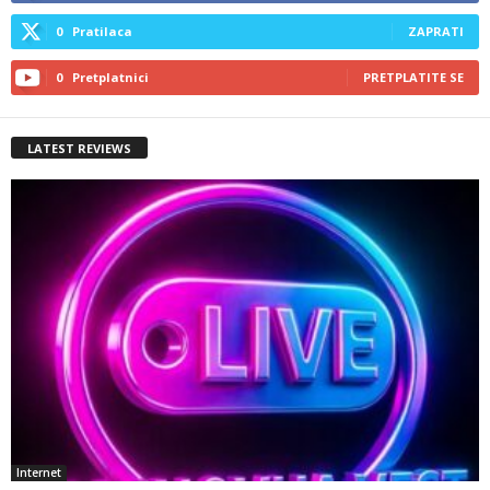
0
Pratilaca
ZAPRATI
0
Pretplatnici
PRETPLATITE SE
LATEST REVIEWS
Internet