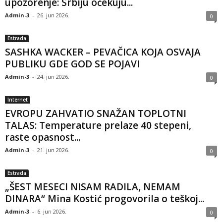
upozorenje: Srbiju očekuju...
Admin-3
-
26. jun 2026.
0
Estrada
SASHKA WACKER – PEVAČICA KOJA OSVAJA
PUBLIKU GDE GOD SE POJAVI
Admin-3
-
24. jun 2026.
0
Internet
EVROPU ZAHVATIO SNAŽAN TOPLOTNI
TALAS: Temperature prelaze 40 stepeni,
raste opasnost...
Admin-3
-
21. jun 2026.
0
Estrada
„ŠEST MESECI NISAM RADILA, NEMAM
DINARA“ Mina Kostić progovorila o teškoj...
Admin-3
-
6. jun 2026.
0