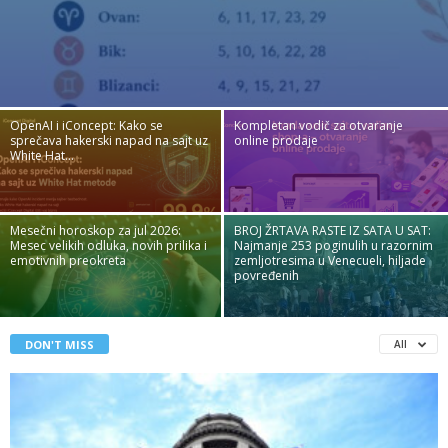
OpenAI i iConcept: Kako se
Kompletan vodič za otvaranje
sprečava hakerski napad na sajt uz
online prodaje
White Hat...
Mesečni horoskop za jul 2026:
BROJ ŽRTAVA RASTE IZ SATA U SAT:
Mesec velikih odluka, novih prilika i
Najmanje 253 poginulih u razornim
emotivnih preokreta
zemljotresima u Venecueli, hiljade
povređenih
DON'T MISS
All