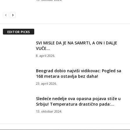
EDITOR PICKS
SVI MISLE DA JE NA SAMRTI, A ON I DALJE
VUČE...
8. april 2026.
Beograd dobio najviši vidikovac: Pogled sa
168 metara ostavlja bez daha!
23. april 2026.
Sledeće nedelje ova opasna pojava stiže u
Srbiju! Temperatura drastično pada:...
13. oktobar 2024.