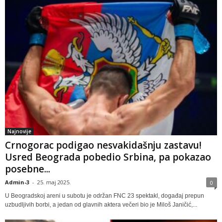
Najnovije
Crnogorac podigao nesvakidašnju zastavu!
Usred Beograda pobedio Srbina, pa pokazao
posebne...
Admin-3
-
25. maj 2025.
0
U Beogradskoj areni u subotu je održan FNC 23 spektakl, događaj prepun
uzbudljivih borbi, a jedan od glavnih aktera večeri bio je Miloš Janičić,...