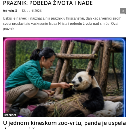
PRAZNIK: POBEDA ŽIVOTA I NADE
Admin-3
-
12. april 2026.
0
Uskrs je najveći i najznačajniji praznik u hrišćanstvu, dan kada vernici širom
sveta proslavljaju vaskrsenje Isusa Hrista i pobedu života nad smrću. Ovaj
praznik...
Internet
U jednom kineskom zoo-vrtu, panda je uspela