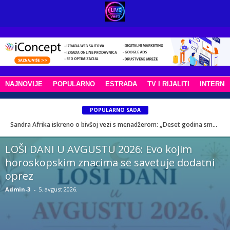
NAJNOVIJE
POPULARNO
ESTRADA
TV I RIJALITI
INTERNE
POPULARNO SADA
Kad pomoć dođe kad je najpotrebnija: Portal „Moj Beograd“ širi važnu poruku i spašava život
LOŠI DANI U AVGUSTU 2026: Evo kojim
horoskopskim znacima se savetuje dodatni
oprez
Admin-3
-
5. avgust 2026.