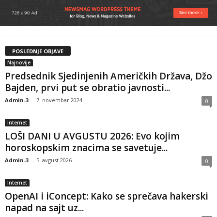
POSLEDNJE OBJAVE
Najnovije
Predsednik Sjedinjenih Američkih Država, Džo
Bajden, prvi put se obratio javnosti...
Admin-3
-
7. novembar 2024.
0
Internet
LOŠI DANI U AVGUSTU 2026: Evo kojim
horoskopskim znacima se savetuje...
Admin-3
-
5. avgust 2026.
0
Internet
OpenAI i iConcept: Kako se sprečava hakerski
napad na sajt uz...