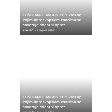
LOŠI DANI U AVGUSTU 2026: Evo
Mesečni h
kojim horoskopskim znacima se
Mesec veli
savetuje dodatni oprez
emotivni
Admin-3
-
5. avgust 2026.
Admin-3
-
28.
LOŠI DANI U AVGUSTU 2026: Evo
OpenAI i 
kojim horoskopskim znacima se
hakerski 
savetuje dodatni oprez
metode
Admin-3
-
5. avgust 2026.
Admin-3
-
30.