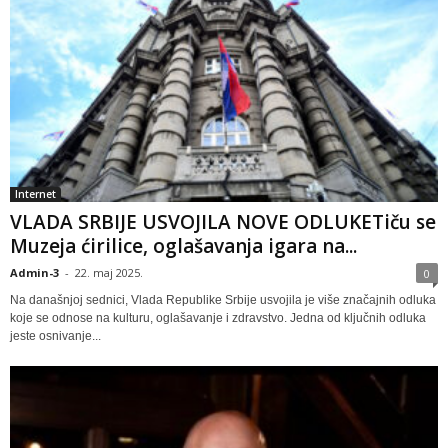
Internet
VLADA SRBIJE USVOJILA NOVE ODLUKETiču se
Muzeja ćirilice, oglašavanja igara na...
Admin-3
-
22. maj 2025.
0
Na današnjoj sednici, Vlada Republike Srbije usvojila je više značajnih odluka
koje se odnose na kulturu, oglašavanje i zdravstvo. Jedna od ključnih odluka
jeste osnivanje...