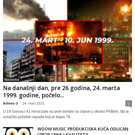
Naslovna
Na današnji dan, pre 26 godina, 24. marta
1999. godine, počelo...
Admin-3
-
24. mart 2025.
0
U 19 časova i 41 minut pale su prve bombe na ciljeve u okolini Prištine, što je
označilo početak napada koji je trajao 78...
WOOW MUSIC PRODUKCISKA KUĆA ODLICAN
IZBOR CENE I KVALITETA.