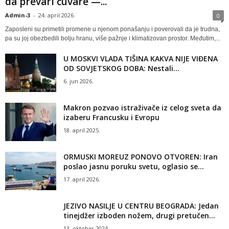
da prevari čuvare —...
Admin-3
-
24. april 2026.
0
Zaposleni su primetili promene u njenom ponašanju i poverovali da je trudna,
pa su joj obezbedili bolju hranu, više pažnje i klimatizovan prostor. Međutim,...
U MOSKVI VLADA TIŠINA KAKVA NIJE VIĐENA
OD SOVJETSKOG DOBA: Nestali...
6. jun 2026.
Makron pozvao istraživače iz celog sveta da
izaberu Francusku i Evropu
18. april 2025.
ORMUSKI MOREUZ PONOVO OTVOREN: Iran
poslao jasnu poruku svetu, oglasio se...
17. april 2026.
JEZIVO NASILJE U CENTRU BEOGRADA: Jedan
tinejdžer izboden nožem, drugi pretučen...
13. oktobar 2024.