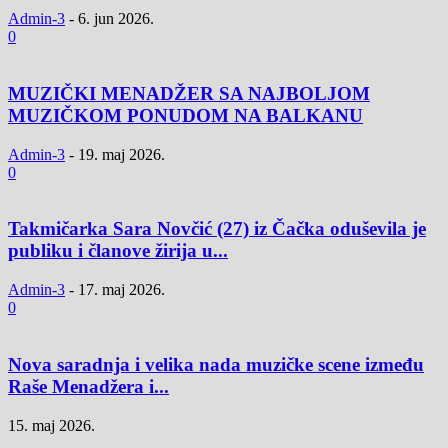
Admin-3
-
6. jun 2026.
0
MUZIČKI MENADŽER SA NAJBOLJOM
MUZIČKOM PONUDOM NA BALKANU
Admin-3
-
19. maj 2026.
0
Takmičarka Sara Novčić (27) iz Čačka oduševila je
publiku i članove žirija u...
Admin-3
-
17. maj 2026.
0
Nova saradnja i velika nada muzičke scene između
Raše Menadžera i...
15. maj 2026.