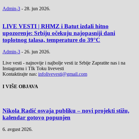
Admin-3
-
28. jun 2026.
LIVE VESTI | RHMZ i Batut izdali hitno
upozorenje: Srbiju očekuju najopasniji dani
toplotnog talasa, temperature do 39°C
Admin-3
-
26. jun 2026.
Live vesti - najnovije i najbolje vesti iz Srbije Zapratite nas i na
Instagramu i TIk Toku livevesti
Kontaktirajte nas:
infolivevesti@gmail.com
I VIŠE OBJAVA
Nikola Radić osvaja publiku – novi projekti stižu,
kalendar gotovo popunjen
6. avgust 2026.