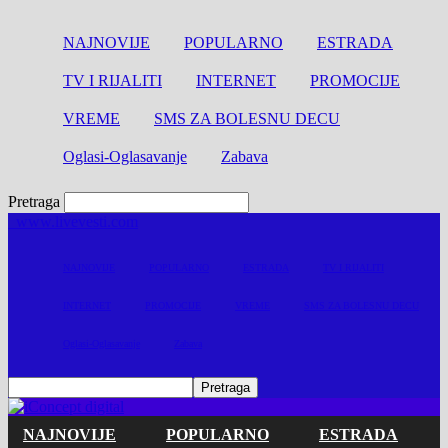
NAJNOVIJE
POPULARNO
ESTRADA
TV I RIJALITI
INTERNET
PROMOCIJE
VREME
SMS ZA BOLESNU DECU
Oglasi-Oglasavanje
Zabava
Pretraga
www.livevesti.com
NAJNOVIJE
POPULARNO
ESTRADA
TV I RIJALITI
INTERNET
PROMOCIJE
VREME
SMS ZA BOLESNU DECU
Oglasi-Oglasavanje
Zabava
NAJNOVIJE
POPULARNO
ESTRADA