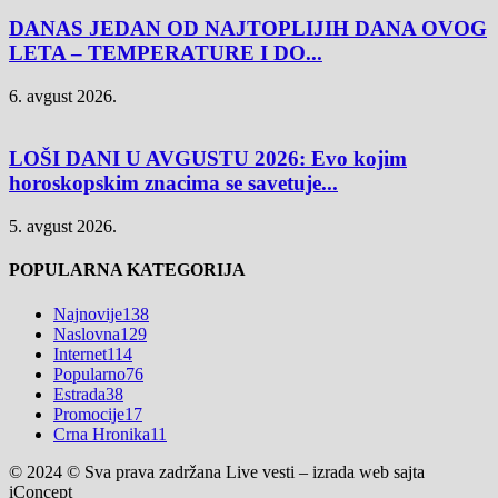
DANAS JEDAN OD NAJTOPLIJIH DANA OVOG
LETA – TEMPERATURE I DO...
6. avgust 2026.
LOŠI DANI U AVGUSTU 2026: Evo kojim
horoskopskim znacima se savetuje...
5. avgust 2026.
POPULARNA KATEGORIJA
Najnovije
138
Naslovna
129
Internet
114
Popularno
76
Estrada
38
Promocije
17
Crna Hronika
11
© 2024 © Sva prava zadržana Live vesti – izrada web sajta
iConcept