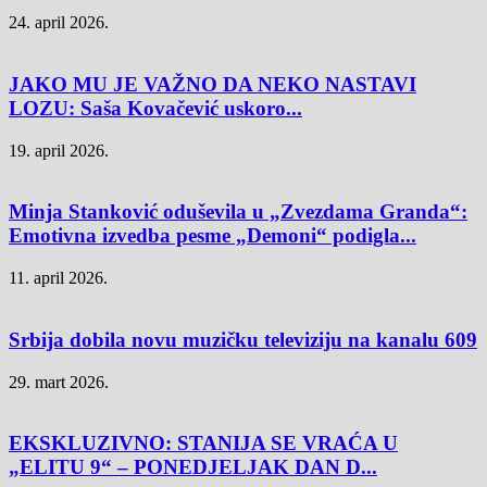
24. april 2026.
JAKO MU JE VAŽNO DA NEKO NASTAVI
LOZU: Saša Kovačević uskoro...
19. april 2026.
Minja Stanković oduševila u „Zvezdama Granda“:
Emotivna izvedba pesme „Demoni“ podigla...
11. april 2026.
Srbija dobila novu muzičku televiziju na kanalu 609
29. mart 2026.
EKSKLUZIVNO: STANIJA SE VRAĆA U
„ELITU 9“ – PONEDJELJAK DAN D...