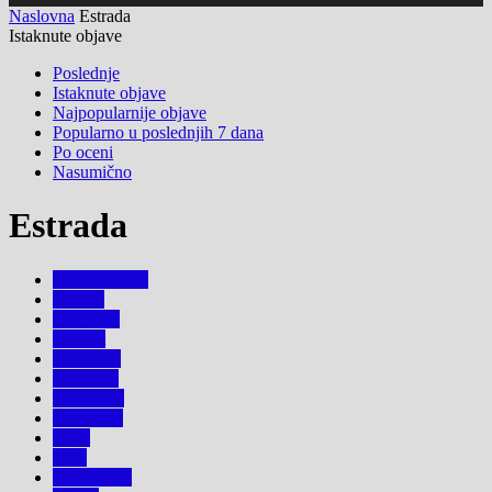
Naslovna
Estrada
Istaknute objave
Poslednje
Istaknute objave
Najpopularnije objave
Popularno u poslednjih 7 dana
Po oceni
Nasumično
Estrada
Crna Hronika
Estrada
Gde Izaci
Internet
Najnovije
Naslovna
Popularno
Promocije
Sport
Stars
Tv i Rijaliti