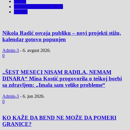
Vreme
YouTube Popularni Kanali
Zabava
Nikola Radić osvaja publiku – novi projekti stižu,
kalendar gotovo popunjen
Admin-3
-
6. avgust 2026.
0
„ŠEST MESECI NISAM RADILA, NEMAM
DINARA“ Mina Kostić progovorila o teškoj borbi
sa zdravljem: „Imala sam velike probleme“
Admin-3
-
6. jun 2026.
0
KO KAŽE DA BEND NE MOŽE DA POMERI
GRANICE?