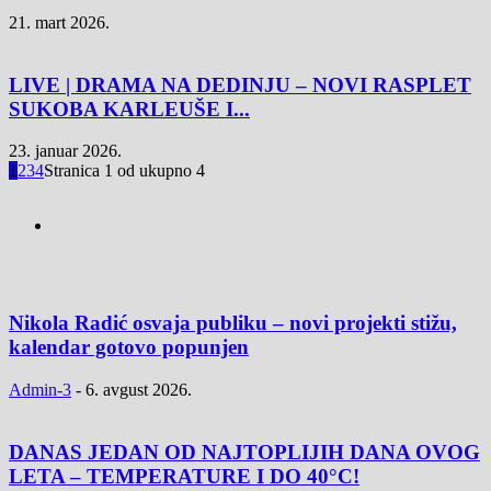
21. mart 2026.
LIVE | DRAMA NA DEDINJU – NOVI RASPLET
SUKOBA KARLEUŠE I...
23. januar 2026.
1
2
3
4
Stranica 1 od ukupno 4
Nikola Radić osvaja publiku – novi projekti stižu,
kalendar gotovo popunjen
Admin-3
-
6. avgust 2026.
DANAS JEDAN OD NAJTOPLIJIH DANA OVOG
LETA – TEMPERATURE I DO 40°C!