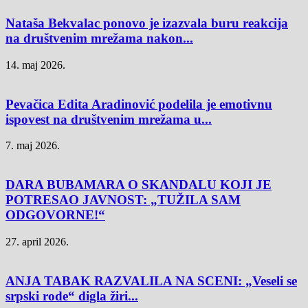
Nataša Bekvalac ponovo je izazvala buru reakcija
na društvenim mrežama nakon...
14. maj 2026.
Pevačica Edita Aradinović podelila je emotivnu
ispovest na društvenim mrežama u...
7. maj 2026.
DARA BUBAMARA O SKANDALU KOJI JE
POTRESAO JAVNOST: „TUŽILA SAM
ODGOVORNE!“
27. april 2026.
ANJA TABAK RAZVALILA NA SCENI: „Veseli se
srpski rode“ digla žiri...