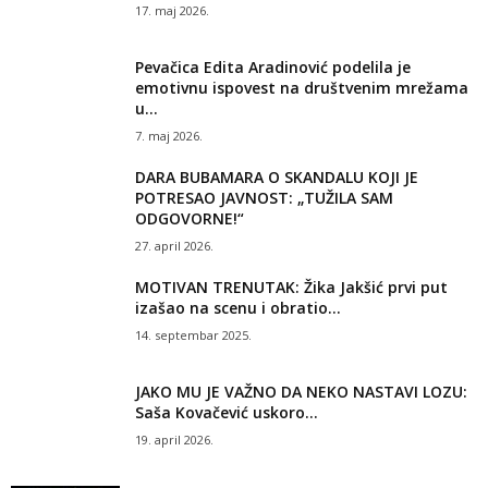
17. maj 2026.
Pevačica Edita Aradinović podelila je
emotivnu ispovest na društvenim mrežama
u...
7. maj 2026.
DARA BUBAMARA O SKANDALU KOJI JE
POTRESAO JAVNOST: „TUŽILA SAM
ODGOVORNE!“
27. april 2026.
MOTIVAN TRENUTAK: Žika Jakšić prvi put
izašao na scenu i obratio...
14. septembar 2025.
JAKO MU JE VAŽNO DA NEKO NASTAVI LOZU:
Saša Kovačević uskoro...
19. april 2026.