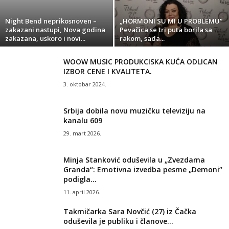
Night Bend neprikosnoven –
„HORMONI SU MI U PROBLEMU“
zakazani nastupi, Nova godina
Pevačica se tri puta borila sa
zakazana, uskoro i novi...
rakom, sada...
WOOW MUSIC PRODUKCISKA KUĆA ODLICAN
IZBOR CENE I KVALITETA.
3. oktobar 2024.
Srbija dobila novu muzičku televiziju na
kanalu 609
29. mart 2026.
Minja Stanković oduševila u „Zvezdama
Granda“: Emotivna izvedba pesme „Demoni“
podigla...
11. april 2026.
Takmičarka Sara Novčić (27) iz Čačka
oduševila je publiku i članove...